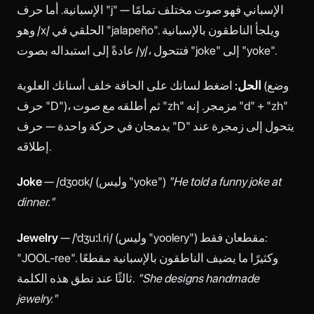
الإسبانية. أما حرف "j" الإسباني فهو صوت مختلف تمامًا —
وهو /x/ الحلقي في "jalapeño". ويلجأ الناطقون بالإسبانية
عادةً إلى استبداله بصوت /y/، فتتحول "joke" إلى "yoke".
الحل:
اضغط لسانك على الحافة خلف أسنانك العلوية (وضع
حرف "D")، ثم أطلقه مع صوت "zh" مزمجر. إنه "d" + "zh"
يدمجان في حركة واحدة — حرف "D" يتحول إلى زمجرة عند
إطلاقه.
"He told a funny joke at
— /dʒoʊk/ (وليس "yoke")
Joke
dinner."
— /ˈdʒuːl.ri/ (وليس "yoolery") مقطعان فقط:
Jewelry
"JOOL-ree". وكثيرًا ما يضيف الناطقون بالإسبانية مقطعًا
"She designs handmade
ثالثًا عند نطق هذه الكلمة.
jewelry."