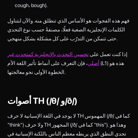
cough، bough).
فهم هذه الفجوات هو الأساس الذي تنطلق منه. والآن لنتناول
الكلمات الإنجليزية الصعبة فعلًا، مصنفةً حسب نوع التحدي
حتى تتمكن من التدرّب على كل مشكلة بشكل منهجي.
إذا كنت تعمل على
تحسين التحدث بالإنجليزية كمتحدث غير
أصلي
، فإن التعرف على أنماط تأثير اللغة الأم (L1) هذه هو
الخطوة الأولى نحو معالجتها.
أصوات TH (/θ/ و/ð/)
لا يوجد في اللغة الإسبانية لا حرف TH المهموس (/θ/ كما في
"think") ولا حرف TH المجهور (/ð/ كما في "this"). وهذا هو
تحدي النطق الذي يربطه معظم الناس باللكنة الإسبانية في