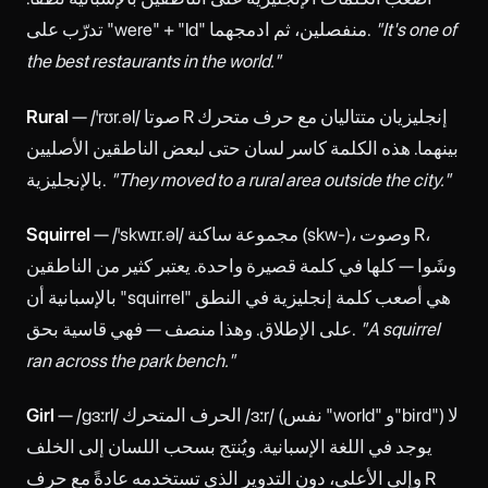
"It's one of
تدرّب على "were" + "ld" منفصلين، ثم ادمجهما.
the best restaurants in the world."
— /ˈrʊr.əl/ صوتا R إنجليزيان متتاليان مع حرف متحرك
Rural
بينهما. هذه الكلمة كاسر لسان حتى لبعض الناطقين الأصليين
"They moved to a rural area outside the city."
بالإنجليزية.
— /ˈskwɪr.əl/ مجموعة ساكنة (skw-)، وصوت R،
Squirrel
وشَوا — كلها في كلمة قصيرة واحدة. يعتبر كثير من الناطقين
بالإسبانية أن "squirrel" هي أصعب كلمة إنجليزية في النطق
"A squirrel
على الإطلاق. وهذا منصف — فهي قاسية بحق.
ran across the park bench."
— /ɡɜːrl/ الحرف المتحرك /ɜːr/ (نفس "world" و"bird") لا
Girl
يوجد في اللغة الإسبانية. ويُنتج بسحب اللسان إلى الخلف
وإلى الأعلى، دون التدوير الذي تستخدمه عادةً مع حرف R