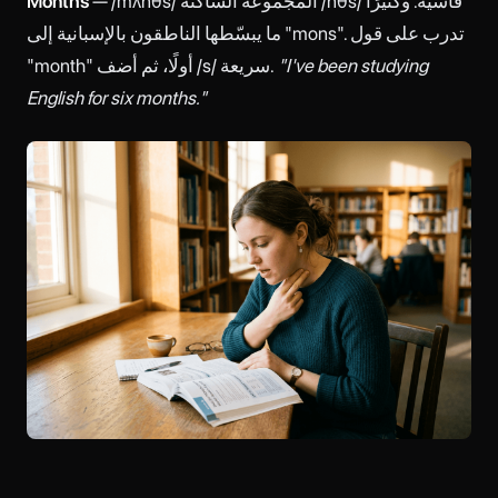
— /mʌnθs/ المجموعة الساكنة /nθs/ قاسية. وكثيرًا
Months
ما يبسّطها الناطقون بالإسبانية إلى "mons". تدرب على قول
"I've been studying
"month" أولًا، ثم أضف /s/ سريعة.
English for six months."