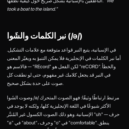
"We
الناطقين بالإسبانية بشكل صريح حول كيفية نطقها.
took a boat to the island."
نبر الكلمات والشَوا (/ə/)
في الإسبانية، يتبع النبر قواعد متوقعة مع علامات التشكيل.
أما نبر الكلمات في الإنجليزية فلا يمكن التنبؤ به ويغيّر المعنى
— فالاسم هو "REcord" لكن الفعل هو "reCORD". والخطأ
في النبر قد يجعل كلامك غير مفهوم، حتى لو نطقت كل
صوت على حدة بشكل صحيح.
وصوت الشَوا /ə/ مرتبط ارتباطًا وثيقًا: فهو الصوت المتحرك
الأكثر شيوعًا في اللغة الإنجليزية كلها، ولكنه لا يوجد في
الإسبانية. وهو ذلك الصوت الكسول غير المُنبَّر "uh" — حرف
"a" في "about"، وحرف "o" في "comfortable". ينطق