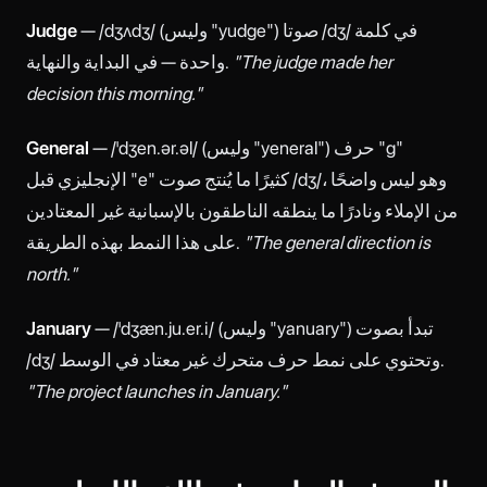
— /dʒʌdʒ/ (وليس "yudge") صوتا /dʒ/ في كلمة
Judge
"The judge made her
واحدة — في البداية والنهاية.
decision this morning."
— /ˈdʒen.ər.əl/ (وليس "yeneral") حرف "g"
General
الإنجليزي قبل "e" كثيرًا ما يُنتج صوت /dʒ/، وهو ليس واضحًا
من الإملاء ونادرًا ما ينطقه الناطقون بالإسبانية غير المعتادين
"The general direction is
على هذا النمط بهذه الطريقة.
north."
— /ˈdʒæn.ju.er.i/ (وليس "yanuary") تبدأ بصوت
January
/dʒ/ وتحتوي على نمط حرف متحرك غير معتاد في الوسط.
"The project launches in January."