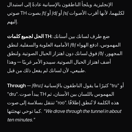
الإنجليزية. ويلجأ الناطقون بالإسبانية عادةً إلى استبدال
صوتي TH بصوت /t/ أو /d/ أو /s/ لكليهما، لأنها أقرب الأصوات
إليهم.
ضع طرف لسانك
بين
أسنانك
الحل لجميع كلمات TH:
الأمامية العلوية والسفلية. لنطق /θ/ المهموس، ادفع الهواء
فوق لسانك دون اهتزاز الحبال الصوتية. ولنطق /ð/ المجهور،
أضف اهتزاز الحبال الصوتية. سيبدو الأمر غريبًا — وهذا
طبيعي، لأن لسانك لم يفعل ذلك من قبل.
— /θruː/ كثيرًا ما يقول الناطقون بالإسبانية "tru" أو
Through
"dru". يبدأ صوت TH المهموس باللسان بين الأسنان، ثم
تنتقل بسلاسة إلى صوت "roo". هذه الكلمة لا تُنطق إطلاقًا
"We drove through the tunnel in about
كما توحي تهجئتها.
ten minutes."