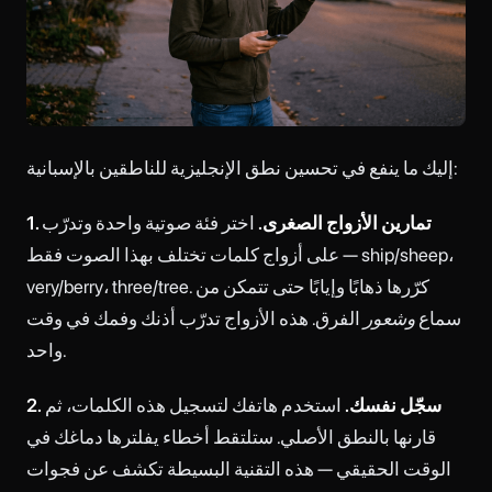
إليك ما ينفع في تحسين نطق الإنجليزية للناطقين بالإسبانية:
1. تمارين الأزواج الصغرى.
اختر فئة صوتية واحدة وتدرّب
على أزواج كلمات تختلف بهذا الصوت فقط — ship/sheep،
very/berry، three/tree. كرّرها ذهابًا وإيابًا حتى تتمكن من
سماع
وشعور
الفرق. هذه الأزواج تدرّب أذنك وفمك في وقت
واحد.
2. سجّل نفسك.
استخدم هاتفك لتسجيل هذه الكلمات، ثم
قارنها بالنطق الأصلي. ستلتقط أخطاء يفلترها دماغك في
الوقت الحقيقي — هذه التقنية البسيطة تكشف عن فجوات