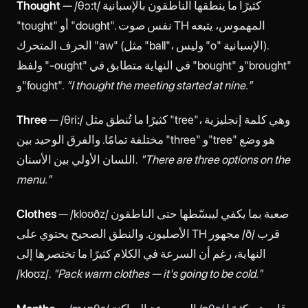
— /θɔːt/ كثيرًا ما ينطقها الناطقون بالإسبانية
Thought
"tought" أو "dought". نفس صوت TH المهموس، يتبعه
الحرف المتحرك "aw" (مثل "ball"، وليس "o" الإسبانية).
ولفظ "-ought" في النهاية متطابق في "bought" و"brought"
"I thought the meeting started at nine."
و"fought".
— /θriː/ كثيرًا ما تُنطق مثل "tree"، وهي كلمة إنجليزية
Three
مختلفة تمامًا. والفرق الوحيد بين "three" و"tree" هو وضع
"There are three options on the
اللسان الأولي بين الأسنان.
menu."
— /kloʊðz/ صعبة بما يكفي ليبسّطها حتى الناطقون
Clothes
الأصليون. والنطق الصحيح يحتوي على TH مجهور /ð/ قرب
النهاية، رغم أن السرعة في الكلام كثيرًا ما تختصرها إلى
/kloʊz/.
"Pack warm clothes — it's going to be cold."