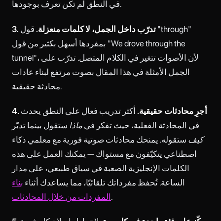
في النطق لم تكن تعرف بوجودها.
3. تدرّب داخل الجمل، لا كلمات منعزلة.
قول "through"
بمفردها أسهل بكثير من قول "We drove through the
tunnel"، لأن الأصوات تتغير في الكلام المتصل. تدرّب على
الجمل الأمثلة في هذا المقال بصوت مرتفع لبناء عادات
محادثة حقيقية.
4. أجرِ محادثات حقيقية.
أكثر تدريب فعال على النطق يحدث
في المحادثة الفعلية، حيث تفكر في
ماذا
ستقول بينما تدبّر
كيف
ستقوله.
يمنحك محادثات صوتية فورية مع معلمي ذكاء
اصطناعي يتكيّفون مع مستواك — يمكنك العمل على هذه
الكلمات الإنجليزية الصعبة في سياق طبيعي، على مدار
الساعة. تُحفظ مفرداتك تلقائيًا، مما يساعدك أثناء
بناء
.
المفردات من خلال المحادثات