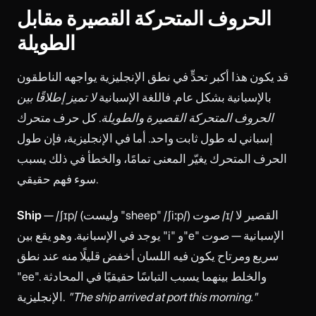
الحروف المتحركة القصيرة مقابل
الطويلة
قد يكون هذا أكبر تحدٍّ في نطق الإنجليزية يواجهه الناطقون
بالإسبانية بشكل عام. فاللغة الإسبانية
لا تميز إطلاقًا بين
الحروف المتحركة القصيرة والطويلة
. كل حرف متحرك
إسباني له طول ثابت واحد. أما في الإنجليزية، فإن طول
الحرف المتحرك يغيّر المعنى تمامًا، والخطأ في ذلك يسبب
سوء فهم حقيقي.
— /ʃɪp/ (وليست "sheep" /ʃiːp/) صوت /ɪ/ القصير لا
Ship
يوجد في الإسبانية. وهو يقع بين "i" و"e" الإسبانية — صوت
سريع ومرتاح يكون فيه اللسان أخفض قليلًا منه عند نطق
"ee". والخلط بينهما يسبب التباسًا حقيقيًا في المحادثة
"The ship arrived at port this morning."
الإنجليزية.