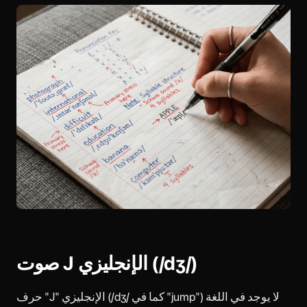
صوت J الإنجليزي (/dʒ/)
حرف "J" الإنجليزي (/dʒ/ كما في "jump") لا يوجد في اللغة