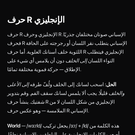
حرف R الإنجليزي
حرف R الإنجليزي وحرف R الإسباني صوتان مختلفان جذريًا.
فحرف R الإسباني يتطلب نقر اللسان أو رجرجته على الحافة
اللثوية خلف أسنانك العلوية. أما حرف R الإنجليزي فيتطلب
التواء اللسان
إلى الخلف
دون أن يلامس أي شيء على
الإطلاق — حركة فموية مختلفة تمامًا.
الحل:
اسحب لسانك إلى الخلف ولُفّ طرفه
إلى الأعلى
والخلف
قليلًا. يجب ألا يلمس لسانك سقف الفم. وقم بتدوير
شفتيك. ينشأ حرف R الإنجليزي من شكل اللسان لا من
الملامسة — وهو عكس حرف R الإسباني.
— /wɜːrld/ يجعل تركيب /ɜːr/ + /ld/ هذه الكلمة من
World
أصعب الكلمات الإنجليزية على الناطقين بالإسبانية نطقًا.