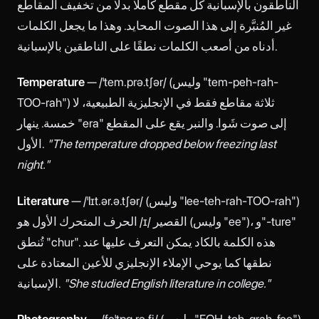
الناطقون بالإسبانية كل مقطع كاملًا بدلًا من تخفيف المقاطع
غير المُنبَّرة إلى هذا الصوت المحايد. وهذا ما يجعل الكلمات
أدناه من أصعب الكلمات نطقًا على الناطقين بالإسبانية.
— /ˈtem.prə.tʃər/ (وليس "tem-peh-rah-
Temperature
TOO-rah") ثلاثة مقاطع فقط في الإنجليزية الطبيعية، لا
خمسة. ينهار "era" إلى صوت شَوا. والنبر يقع على المقطع
"The temperature dropped below freezing last
الأول.
night."
— /ˈlɪt.ər.ə.tʃər/ (وليس "lee-teh-rah-TOO-rah")
Literature
الحرف المتحرك الأول هو /ɪ/ القصير (وليس "ee")، و"-ture"
تُنطق "chur". هذه الكلمة بالكاد يمكن التعرف عليها عند
نطقها كما يوحي الإملاء الإنجليزي للأعين المعتادة على
"She studied English literature in college."
الإسبانية.
— /fəˈtɒɡ.rə.fi/ (وليس "FOH-toh-grah-fee")
Photography