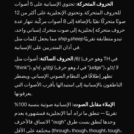
الحروف المتحركة:
تحتوي الإسبانية على 5 أصوات
للحروف المتحركة. وتحتوي الإنجليزية على أكثر من 12
صوتًا متحركًا نقيًا بالإضافة إلى 8 أصوات مركّبة. تنهار عدة
حروف متحركة إنجليزية إلى صوت متحرك إسباني واحد،
تبدو متطابقة تقريبًا
sheep
و
ship
مما يجعل كلمات مثل
في آذان المتدربين على الإسبانية.
الحروف الساكنة:
أصوات مثل /θ/ (وهو حرف TH في
"think")، و/v/، و/dʒ/ (وهو حرف J في "judge")، و/z/ لا
تظهر إطلاقًا في النظام الصوتي الإسباني. ويضطر
الناطقون بالإسبانية إلى استبدالها بأقرب الأصوات التي
يعرفونها.
الإملاء مقابل الصوت:
الإسبانية صوتية بنسبة 100%
تقريبًا — تنطق ما تراه. أما الإنجليزية فمشهورة بعدم
الاتساق. فالأحرف "ough" وحدها تُنطق بست طرق
مختلفة على الأقل (through، though، thought، tough،