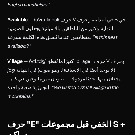
English vocabulary."
— /əˈveɪ.lə.bəl/ حرف V في البداية، وحرف B في
Available
النهاية. وكثير من الناطقين بالإسبانية يجعلون الصوتين
"Is this seat
متطابقين عندما تُنطق هذه الكلمة بسرعة.
available?"
— /ˈvɪl.ɪdʒ/ كثيرًا ما تُنطق "billage". حرف V وحرف
Village
/dʒ/ في النهاية (وهو صوت J لا يوجد أيضًا في الإسبانية)
يجعلان منها تحديًا مزدوجًا — صوتان غير مألوفين في كلمة
"We visited a small village in the
إنجليزية صعبة واحدة.
mountains."
حرف "E" الخفي قبل مجموعات S +
ساكن