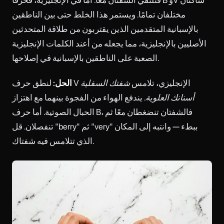
فتلتقي الشفتان معًا. أما في الإنجليزية، فحرفا B وV ساكنان
مختلفان تمامًا. ويستمر هذا الخلط حتى بين الناطقين
بالإسبانية المتقدمين الذين يقتربون من طلاقة المتحدثين
الأصليين بالإنجليزية، مما يجعله من أعند الكلمات الإنجليزية
الصعبة على الناطقين بالإسبانية في إصلاحها.
لنطق حرف V الإنجليزي، تلامس
شفتك السفلية
الحل:
أسنانك العلوية
. يندفع الهواء من الفجوة بينهما مع اهتزاز
الحبال الصوتية. أما حرف B، فالشفتان تنضغطان معًا ثم
تنفصلان. قل "berry" ثم "very" ببطء — وانتبه إلى المكان
الذي تتلامس فيه شفتاك.