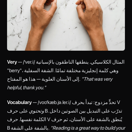
— /ˈver.i/ المثال الكلاسيكي. ينطقها الناطقون بالإسبانية
Very
"berry"، وهي كلمة إنجليزية مختلفة تمامًا. الشفة السفلية
"That was very
إلى الأسنان العلوية — هذا هو المفتاح.
helpful, thank you."
— /voʊˈkæb.jə.ler.i/ تحدٍّ مزدوج: تبدأ بحرف V
Vocabulary
وتحتوي
على حرف B. تدرّب على التبديل بين الصوتين داخل
الكلمة نفسها. حرف V يُنطق بالشفة على الأسنان، ثم حرف
"Reading is a great way to build your
B بالشفة على الشفة.