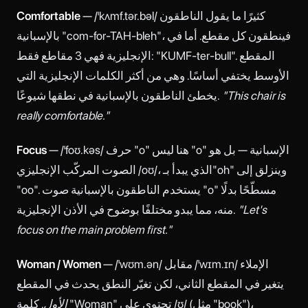
— /ˈkʌmf.tər.bəl/ كثيرًا ما يقول الناطقون
Comfortable
بالإسبانية "com-for-TAH-bleh"، فينطقون كل مقطع. أما في
الإنجليزية فهي 3 مقاطع فقط: "KUMF-ter-bull". المقطع
الأوسط يختفي أساسًا. وهي من أكثر الكلمات الإنجليزية التي
"This chair is
يخطئ الناطقون بالإسبانية في نطقها شيوعًا.
really comfortable."
— /ˈfoʊ.kəs/ حرف "o" هنا ليس "o" الإسبانية — بل هو
Focus
الصوت المركّب الإنجليزي /oʊ/، الذي يبدأ بـ"oh" وينزلق إلى
"oo". يستخدم الناطقون بالإسبانية صوت "o" مسطّحًا بدلًا
"Let's
منه، مما يبدو مختلفًا بوضوح في الأذن الإنجليزية.
focus on the main problem first."
— /ˈwʊm.ən/ مقابل /ˈwɪm.ɪn/ الإملاء
Woman / Women
يتغير في المقطع الثاني، لكن تغيّر النطق يحدث في المقطع
الأول
. كلمة "Woman" تحتوي على /ʊ/ (مثل "book")،