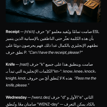
— /rɪˈsiːt/ حرف "p" صامت تمامًا. ويُفيد معلمو ESL
Receipt
بأن هذه الكلمة تعثّر حتى الناطقين بالإسبانية الذين يتميز
نطقهم الإنجليزي بالكمال عدا ذلك. فهم يحرصون دومًا على
"Can I have the receipt, please?"
نطق حرف P.
— /naɪf/ حرف "k" صامت. وينطبق هذا على جميع
Knife
الكلمات الإنجليزية التي تبدأ بـ"kn-": know، knee، knock،
"Pass me the
knight، knot. لا يُنطق أيّ من حروف K هذه.
knife, please."
— /ˈwenz.deɪ/ حرف "d" الأول و"e" الثاني
Wednesday
صامتان معًا. وتُنطق "WENZ-day" — بالكاد يمكن التعرف