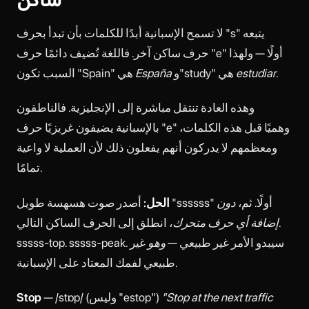
لا تسمح الإسبانية أبدًا للكلمات بأن تبدأ بحرف "s" يتبعه
حرف ساكن آخر. فاللغة تُضيف دائمًا حرف "e" أولًا — ولهذا
.
estudiar
و"study" هي
España
السبب تكون "Spain" هي
وهذه العادة تنتقل مباشرة إلى الإنجليزية. فالناطقون
بالإسبانية يضيفون غريزيًا حرف "e" وهميًا قبل هذه الكلمات،
ومعظمهم لا يدركون أنهم يفعلون ذلك لأن العملية لا واعية
تمامًا.
أصدر صوت هسهسة طويل "ssssss" أولًا. ثم،
دون
الحل:
إضافة أي حرف متحرك
، انطلق إلى الحرف الساكن التالي.
sssss-top. sssss-peak. سيبدو الأمر غير طبيعي —
وهو
غير
طبيعي لفمك المعتاد على الإسبانية.
"Stop at the next traffic
— /stɒp/ (وليس "estop")
Stop