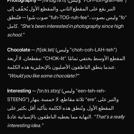
النبر يقع على المقطع
الثاني
. والمقطع الأول يُخفّف إلى
صوت شَوا — فتُنطق "fuh-TOG-ruh-fee"، وليس بصوت "fo"
"She's been interested in photography since high
كامل.
school."
— /ˈtʃɒk.lət/ (وليس "choh-coh-LAH-teh")
Chocolate
مقطعان، لا أربعة: "CHOK-lit". المقطع الأوسط يختفي تمامًا
عندما ينطق الناطقون الأصليون بالإنجليزية هذه الكلمة.
"Would you like some chocolate?"
— /ˈɪn.trɪ.stɪŋ/ (وليس "een-teh-reh-
Interesting
STEENG") ثلاثة مقاطع، لا خمسة. ينهار "ere". والنبر على
المقطع الأول. وتُنطق هذه الكلمة بتأكيد أقل بكثير على
"That's a really
النهاية مما يعطيه الناطقون بالإسبانية عادةً.
interesting idea."