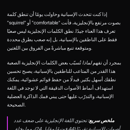
إذا كنت تتحدث الإسبانية وحاولت يومًا أن تنطق كلمة
"squirrel" أو "comfortable" بصوت مرتفع بالإنجليزية، فأنت
تعرف هذا العناء جيدًا. نطق الكلمات الإنجليزية ليس صعبًا
فقط على الناطقين بالإسبانية، بل إنه صعب بطرق محددة
ومتوقعة تنبع مباشرةً من الفروق بين اللغتين.
بمجرد أن تفهم
لماذا
تُسبّب بعض الكلمات الإنجليزية الصعبة
هذا القدر من المتاعب للناطقين بالإسبانية، يصبح تحسين
نطقك أسهل بكثير. فبدلًا من حفظ قوائم عشوائية، يمكنك
استهداف أنماط الأصوات الدقيقة التي لا توجد في اللغة
الإسبانية، والتدرّب عليها حتى يبني فمك الذاكرة العضلية
الصحيحة.
ملخص سريع:
تحتوي اللغة الإنجليزية على ضعف عدد
أصوات الإسبانية تقريبًا (44 فونيمًا مقابل 24)، مما يخلق