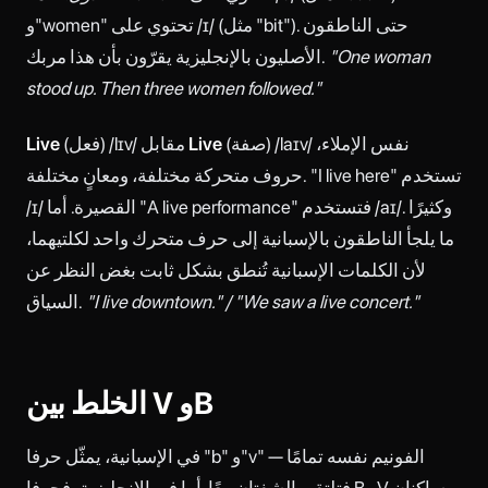
و"women" تحتوي على /ɪ/ (مثل "bit"). حتى الناطقون
"One woman
الأصليون بالإنجليزية يقرّون بأن هذا مربك.
stood up. Then three women followed."
(صفة) /laɪv/ نفس الإملاء،
Live
(فعل) /lɪv/ مقابل
Live
حروف متحركة مختلفة، ومعانٍ مختلفة. "I live here" تستخدم
/ɪ/ القصيرة. أما "A live performance" فتستخدم /aɪ/. وكثيرًا
ما يلجأ الناطقون بالإسبانية إلى حرف متحرك واحد لكلتيهما،
لأن الكلمات الإسبانية تُنطق بشكل ثابت بغض النظر عن
"I live downtown." / "We saw a live concert."
السياق.
الخلط بين V وB
في الإسبانية، يمثّل حرفا "b" و"v" الفونيم نفسه تمامًا —