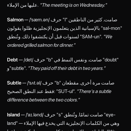
"The meeting is on Wednesday."
عليها من الإملاء.
— /ˈsæm.ən/ حرف "l" صامت. كثير من الناطقين
Salmon
بالإسبانية الذين يتعلمون الإنجليزية ظلوا يقولون "sal-mon"
"We
لسنوات قبل أن يكتشفوا ذلك. وتُنطق "SAM-un".
ordered grilled salmon for dinner."
— /det/ حرف "b" صامت. ونفس النمط في "doubt"
Debt
"They paid off their debt in two years."
و"subtle".
— /ˈsʌt.əl/ حرف "b" صامت مرة أخرى. مقطعان
Subtle
"There's a subtle
فقط عند النطق الصحيح: "SUT-ul".
difference between the two colors."
— /ˈaɪ.lənd/ حرف "s" صامت تمامًا. وتُنطق "eye-
Island
land" — وهي من الكلمات الإنجليزية التي يخدع فيها الإملاء