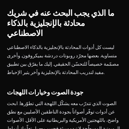
ما الذي يجب البحث عنه في شريك
محادثة بالإنجليزية بالذكاء
الاصطناعي
ليست كل أدوات المحادثة بالإنجليزية بالذكاء الاصطناعي
متساوية. بعضها مجرّد روبوتات دردشة بميكروفون. وأخرى
مصمّمة خصيصاً للتحسّن الحقيقي. إليك ما يفرّق بين تطبيق
مفيد لتدريب المحادثة بالإنجليزية وآخر يثير الإحباط.
جودة الصوت وخيارات اللهجات
الصوت الذي تتدرّب معه يشكّل اللهجة التي تطوّرها. ابحث
عن أدوات توفّر أصواتاً بجودة الناطقين الأصليين مع نطق
واضح، باللهجتين الأمريكية والبريطانية على الأقل. الأصوات
الروبوتية المسطّحة لا تبدو سيئة فحسب — بل تعلّمك أنماط