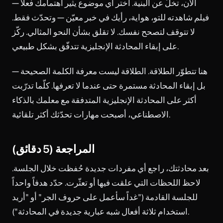
الآن، تخلَّ عن البنية. اختر أي موضوع يثير اهتمامك فعلاً —
فيلم شاهدته للتو، هواية، رأيك في خبر معيّن — وتحدّث فقط.
لا تتوقف لتصحح نفسك. لا تقلق بشأن النحو المثالي. ركّز
على إبقاء المحادثة الإنجليزية تتدفّق بشكل طبيعي.
هنا تتطوّر الطلاقة. الطلاقة ليست معرفة الكلمة الصحيحة —
بل إبقاء المحادثة مستمرة حتى عندما لا تعرفها. كلّما تدرّبت
أكثر على المحادثة الإنجليزية المتدفقة مع معلمك بالذكاء
الاصطناعي، أصبحت مهارات تحدّثك أكثر تلقائية.
المراجعة (5 دقائق)
بعد محادثتك، راجع أي مفردات جديدة حُفظت خلال الجلسة.
لاحظ اللحظات التي علقت فيها أو تعثّرت. حدّد هدفاً واحداً
للجلسة القادمة ("غداً سأعمل على حروف الجر" أو "أريد
استخدام ثلاثة أفعال شبه عبارية جديدة في المحادثة").