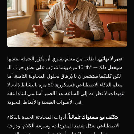
صبر لا نهائي.
اطلب من معلم بشري أن يكرّر الجملة نفسها
15 مرة بينما تتدرّب على نطق حرف الـ"th". سيفعل ذلك —
لكن كليكما ستشعران بالإرهاق بحلول المحاولة الثامنة. أما
معلم الذكاء الاصطناعي فسيكررها 50 مرة بالنشاط ذاته. لا
تنهيدات. لا نظرات إلى الساعة. هذا الصبر أساسي لبناء الثقة
في الأصوات الصعبة والأنماط النحوية.
يتكيّف مع مستواك تلقائياً.
أدوات المحادثة الجيدة بالذكاء
الاصطناعي تعدّل تعقيد المفردات، وسرعة الكلام، ودرجة