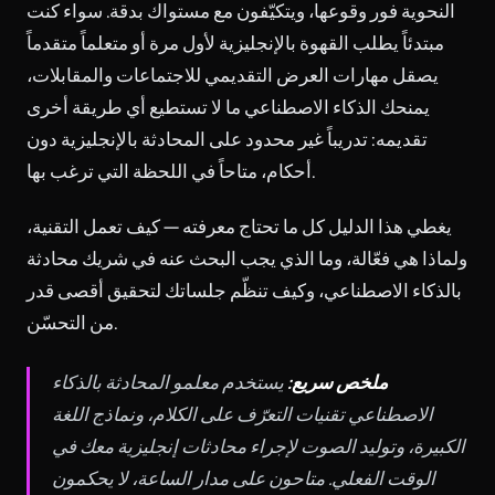
النحوية فور وقوعها، ويتكيّفون مع مستواك بدقة. سواء كنت
مبتدئاً يطلب القهوة بالإنجليزية لأول مرة أو متعلماً متقدماً
يصقل مهارات العرض التقديمي للاجتماعات والمقابلات،
يمنحك الذكاء الاصطناعي ما لا تستطيع أي طريقة أخرى
تقديمه: تدريباً غير محدود على المحادثة بالإنجليزية دون
أحكام، متاحاً في اللحظة التي ترغب بها.
يغطي هذا الدليل كل ما تحتاج معرفته — كيف تعمل التقنية،
ولماذا هي فعّالة، وما الذي يجب البحث عنه في شريك محادثة
بالذكاء الاصطناعي، وكيف تنظّم جلساتك لتحقيق أقصى قدر
من التحسّن.
ملخص سريع:
يستخدم معلمو المحادثة بالذكاء
الاصطناعي تقنيات التعرّف على الكلام، ونماذج اللغة
الكبيرة، وتوليد الصوت لإجراء محادثات إنجليزية معك في
الوقت الفعلي. متاحون على مدار الساعة، لا يحكمون