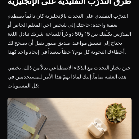
طرق التدرّب التقليدية على الإنجليزية
التدرّب التقليدي على التحدث بالإنجليزية كان دائماً يصطدم
بعقبة واحدة: حاجتك إلى شخص آخر. المعلم الخاص أو
المدرّس يكلّفك بين 15 و50 دولاراً للساعة. شريك تبادل اللغة
يحتاج إلى تنسيق مواعيد. صديق صبور يقبل أن يصحح لك
أخطاءك النحوية كل يوم؟ حظاً سعيداً في إيجاد واحد كهذا.
حين تختار التحدث مع الذكاء الاصطناعي بدلاً من ذلك، تختفي
هذه العقبة تماماً. إليك لماذا يهمّ هذا الأمر للمستخدمين في
كل المستويات: