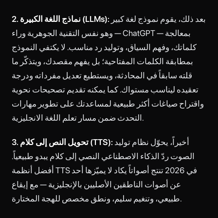
بعد ذلك، يقوم نموذج لغة كبير
2. نماذج اللغة الكبيرة (LLMs):
— وهو نفس التقنية الجوهرية وراء ChatGPT — بمعالجة
كلماتك، وفهم السياق، وتوليد رد مناسب. لا يكتفي النموذج
بمطابقة الكلمات المفتاحية؛ بل يفهم مقصدك، ويتذكّر ما
قلته سابقاً في المحادثة، ويستطيع تعديل مفرداته ودرجة
تعقيده ليناسب مستواك. كما يمكنه تقديم تصحيحات نحوية
واقتراح صياغات أكثر طبيعية لمساعدتك على تطوير مهارات
التحدث ضمن مسار تعلم اللغة الانجليزية.
أخيراً، يحوّل نظام توليد
3. تحويل النص إلى كلام (TTS):
الصوت ردّ الذكاء الاصطناعي النصي إلى كلام يبدو طبيعياً.
أفضل أنظمة TTS في 2026 تنتج أصواتاً يكاد لا يميّزها أحد
عن أصوات الناطقين الأصليين بالإنجليزية — مع إيقاع
طبيعي، وتنغيم سليم، ونطق مخصص للهجة المختارة.