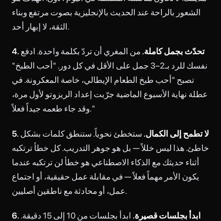
الشعور بالراحة عند الحديث بالإنجليزية بصوت مرتفع وبناء
الثقة، لا إبهار أحد.
4. تحدّث بجمل كاملة.
من المغري أن تردّ بكلمة واحدة. ادفع
نفسك للرد بـ2–3 جمل على الأقل في كل دور. "أحب الطبخ"
تصبح "أحب طبخ الطعام الإيطالي، خاصة المعكرونة. في
عطلة نهاية الأسبوع الماضية جرّبت إعداد الريزوتو لأول مرة،
وقد جاء طعمه جيداً فعلاً."
5. لا تطمح إلى الكمال.
ستخطئ نحوياً. ستنطق كلمات بشكل
خاطئ. هذا ليس خللاً — بل هو جوهر التدريب. كل خطأ ترتكبه
أثناء حديثك مع الذكاء الاصطناعي هو خطأ لن ترتكبه عندما
يكون الأمر مهماً فعلاً — في مقابلة عمل حقيقية، أو اجتماع
عمل، أو محادثة مع ناطقين أصليين.
6. ابدأ بجلسات قصيرة.
ابدأ بجلسات من 10 إلى 15 دقيقة.