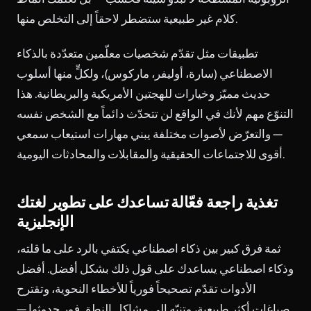
كلام غير طبيعية ستضطر لاحقاً إلى التخلص منها.
تطبيقات مثل
تقدّم شخصيات معلّمين متعدّدة بالذكاء
الاصطناعي (سارة، أوليفر، ماركوس)، ولكلٍّ منها أسلوب
حديث مميّز وخيارات للهجتين الأمريكية والبريطانية. هذا
التنوّع مهم لأنك في الواقع لن تتحدّث دائماً مع الشخص نفسه
— والتعرّض لأصوات مختلفة يبني مهارات استيعاب سمعي
أقوى للاجتماعات الحقيقية والمقابلات والمحادثات اليومية.
تغذية راجعة فعّالة تساعدك على تطوير لغتك
الإنجليزية
ثمة فرق كبير بين ذكاء اصطناعي يكتفي بالرد على ما قلته،
وذكاء اصطناعي يساعدك على قول ذلك بشكل أفضل. أفضل
الأدوات تقدّم تصحيحاً فورياً للأخطاء النحوية، وتقترح
صياغات أكثر طبيعية، وتنبّه إلى مشاكل النطق فور حدوثها —