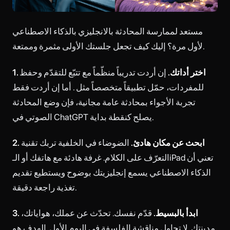
مستعد لممارسة المحادثة بالانجليزي بالذكاء الاصطناعي
لأول مرة؟ إليك كيف تجعل جلستك الأولى مثمرة وممتعة.
1. اختر أداتك.
إن أردت تدريباً منظّماً مع تتبّع للتقدّم وحفظ
للمفردات، حمّل تطبيقاً متخصصاً مثل
. أما إن أردت فقط
تجربة الأجواء بمحادثة عامة مجانية، فإن وضع المحادثة
الصوتي في ChatGPT يصلح كنقطة بداية.
2. ابحث عن مكان هادئ.
الضوضاء في الخلفية تربك تقنية
التعرّف على الكلام. غرفة هادئة مع هاتفك أو الـiPad تعني أن
الذكاء الاصطناعي يسمع إنجليزيتك بوضوح ويستطيع تقديم
تغذية راجعة دقيقة.
3. ابدأ بالبسيط.
قدّم نفسك. تحدّث عن عملك، هواياتك،
مدينتك. لا تحاول مناقشة الفلسفة في اليوم الأول. الهدف هو