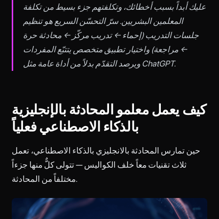
عليك أبداً بسبب أخطائك، وتكلفتهم جزء بسيط من تكلفة
المعلمين البشريين. سرّ التحسّن السريع هو تنظيم
جلسات التدريب (إحماء ← تدريب مركّز ← محادثة حرة
← مراجعة) واختيار تطبيق متخصص يتتبّع المفردات
ويرصد التقدّم بدلاً من أداة عامة مثل ChatGPT.
كيف يعمل معلمو المحادثة بالإنجليزية
بالذكاء الاصطناعي فعلياً
حين تمارس المحادثة بالانجليزي بالذكاء الاصطناعي، تعمل
ثلاث تقنيات معاً خلف الكواليس — تتولى كلٌّ منها جزءاً
مختلفاً من المحادثة.