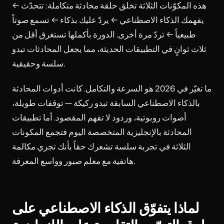
هذه المكوّنات الثلاثة تخلق حلقة محادثة متكاملة: تتحدّث ←
يفهمك الذكاء الاصطناعي ← يردّ عليك بذكاء ← تسمع صوتاً
طبيعياً ← تردّ مرة أخرى. الدورة بأكملها تستغرق أقل من
ثلاث ثوانٍ في التطبيقات الحديثة، مما يجعل المحادثات تبدو
سلسة وحقيقية.
ما تغيّر في 2026 هو السرعة والتكامل. كانت أدوات المحادثة
بالذكاء الاصطناعي السابقة تبدو ركيكة — توقفات طويلة،
أصوات روبوتية، وردود لا تفهم المقصود. أما تطبيقات
المحادثة بالإنجليزية المتخصصة اليوم فتجمع المكونات
الثلاثة في تجربة سلسة تشعرك حقاً بأنك تجري مكالمة
هاتفية مع معلم صبور وواسع المعرفة.
لماذا يتفوّق الذكاء الاصطناعي على