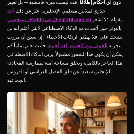
دون أي أحكام إطلاقاً.
هذه ليست ميزة هامشية — بل تغيير
جذري لملايين متعلمي الإنجليزية. عبّر عن ذلك
أحد
بقوله: "لا أشعر
مستخدمي Reddit في r/EnglishLearning
بالتوتر حين أتحدث مع الذكاء الاصطناعي لأنني أعلم أنه لن
يضحك علي، فلا يهمّني ارتكاب الأخطاء." إن سبق أن مررت
بتجربة
الخوف من التحدث بلغة أجنبية
، فأنت تعلم تماماً كم
يمكن أن يكون هذا الشعور مشلولاً. يزيل الذكاء الاصطناعي
هذا الحاجز بالكامل، ويخلق مساحة آمنة لممارسة المحادثة
بالإنجليزية بعيداً عن قلق الفصل الدراسي أو الدروس
الجماعية.