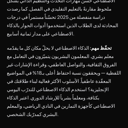
الاصطناعي حسّن مهارات التحدث والتنظيم الذاتي بشكل
ملحوظ مقارنةً بالتعليم التقليدي في الفصل. كما رصدت
دراسة منفصلة من 2025 تحسّناً مستمراً في درجات
المحادثة لدى الطلاب الذين استخدموا أدوات الحوار بالذكاء
الاصطناعي على مدار ثمانية أسابيع.
تحفّظ مهم:
الذكاء الاصطناعي لا يحلّ مكان كل ما يقدّمه
معلم بشري. المعلمون البشريون يتميّزون في التعامل مع
الفروق الثقافية، والتواصل العاطفي، وقراءة الإشارات غير
اللفظية — ويحققون نسبة احتفاظ أعلى بـ18% في المواضيع
المعقّدة عاطفياً. الأسلوب الأكثر فعالية لبناء طلاقتك في
الإنجليزية؟ استخدم الذكاء الاصطناعي للتدرّب اليومي
بكثافة، ومعلماً بشرياً للإرشاد الدوري. اعتبر الذكاء
الاصطناعي كأجهزة التمارين في النادي الرياضي، والمعلم
البشري كمدرّبك الشخصي.