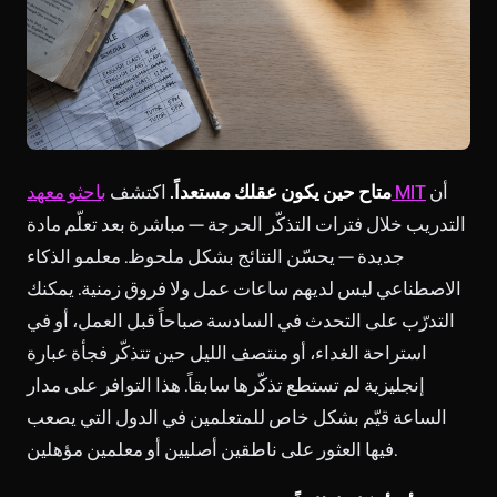
أن
باحثو معهد MIT
متاح حين يكون عقلك مستعداً.
اكتشف
التدريب خلال فترات التذكّر الحرجة — مباشرة بعد تعلّم مادة
جديدة — يحسّن النتائج بشكل ملحوظ. معلمو الذكاء
الاصطناعي ليس لديهم ساعات عمل ولا فروق زمنية. يمكنك
التدرّب على التحدث في السادسة صباحاً قبل العمل، أو في
استراحة الغداء، أو منتصف الليل حين تتذكّر فجأة عبارة
إنجليزية لم تستطع تذكّرها سابقاً. هذا التوافر على مدار
الساعة قيّم بشكل خاص للمتعلمين في الدول التي يصعب
فيها العثور على ناطقين أصليين أو معلمين مؤهلين.