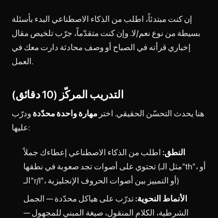
إن كنت مبتدئاً، اطلب من الذكاء الاصطناعي البدء بأسئلة
بسيطة من نوع نعم/لا. وإن كنت متقدّماً، جرّب تلخيص مقال
إخباري قرأته في الصباح أو وصف محادثة دارت معك في
العمل.
التدريب المركّز (10 دقائق)
هنا يحدث التحسّن الحقيقي. اختر
مهارة واحدة محدّدة
ودرّب
عليها:
النطق:
اطلب من الذكاء الاصطناعي إعطاءك جملاً
تحتوي على أصوات تجد صعوبة في نطقها (مثل الـ"th"، أو
الـ"r/l"، أو التمييز بين أصوات الحروف الإنجليزية)
الأنماط النحوية:
تدرّب على هياكل محدّدة — الجمل
الشرطية، الكلام المنقول، صيغة المبني للمجهول —