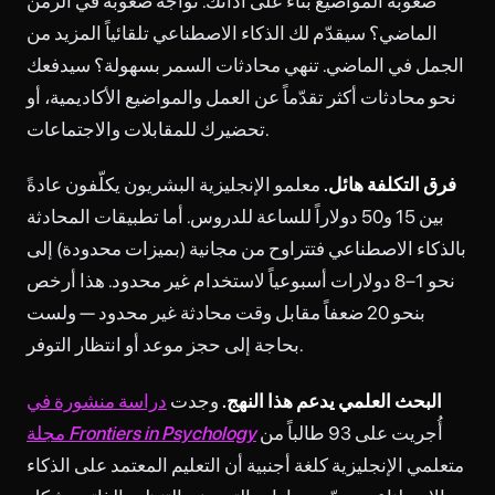
صعوبة المواضيع بناءً على أدائك. تواجه صعوبة في الزمن
الماضي؟ سيقدّم لك الذكاء الاصطناعي تلقائياً المزيد من
الجمل في الماضي. تنهي محادثات السمر بسهولة؟ سيدفعك
نحو محادثات أكثر تقدّماً عن العمل والمواضيع الأكاديمية، أو
تحضيرك للمقابلات والاجتماعات.
فرق التكلفة هائل.
معلمو الإنجليزية البشريون يكلّفون عادةً
بين 15 و50 دولاراً للساعة للدروس. أما تطبيقات المحادثة
بالذكاء الاصطناعي فتتراوح من مجانية (بميزات محدودة) إلى
نحو 1–8 دولارات أسبوعياً لاستخدام غير محدود. هذا أرخص
بنحو 20 ضعفاً مقابل وقت محادثة غير محدود — ولست
بحاجة إلى حجز موعد أو انتظار التوفر.
البحث العلمي يدعم هذا النهج.
وجدت
دراسة منشورة في
أُجريت على 93 طالباً من
Frontiers in Psychology
مجلة
متعلمي الإنجليزية كلغة أجنبية أن التعليم المعتمد على الذكاء