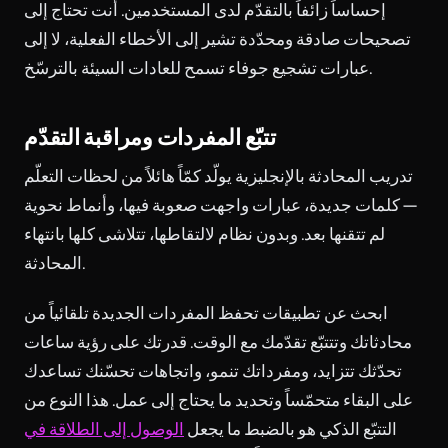
إحساساً زائفاً بالتقدّم لدى المستخدمين. أنت تحتاج إلى
تصحيحات صادقة ومحدّدة تشير إلى الأخطاء الفعلية، لا إلى
عبارات تشجيع جوفاء تسمح للعادات السيئة بالترسّخ.
تتبّع المفردات ومراقبة التقدّم
تدريب المحادثة بالإنجليزية يولّد كمّاً هائلاً من لحظات التعلّم
— كلمات جديدة، عبارات واجهت صعوبة فيها، وأنماط نحوية
لم تتقنها بعد. وبدون نظام لالتقاطها، تتلاشى كلها بانتهاء
المحادثة.
ابحث عن تطبيقات تحفظ المفردات الجديدة تلقائياً من
محادثاتك وتتتبّع تقدّمك مع الوقت. قدرتك على رؤية ساعات
تحدّثك تتزايد، ومفرداتك تنمو، واتجاهات تحسّنك تساعدك
على البقاء متحمّساً وتحديد ما يحتاج إلى عمل. هذا النوع من
التتبّع الذكي هو بالضبط ما يجعل
الوصول إلى الطلاقة في