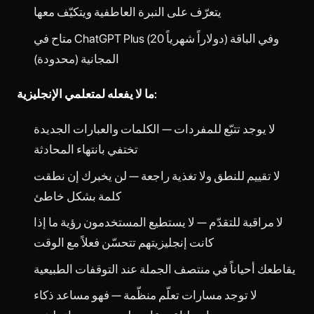
يتعرّف على النبرة العاطفية ويتكيّف معها
متاح في ChatGPT Plus (20 دولاراً شهرياً) وفي الباقة
المجانية (محدودة)
ما لا يفعله لمتعلمي الإنجليزية:
لا يوجد تتبّع للمفردات — الكلمات والعبارات الجديدة
تختفي بانتهاء المحادثة
لا تقييم للنطق ولا تغذية راجعة — لن يخبرك إن نطقت
كلمة بشكل خاطئ
لا مراقبة للتقدّم — لا يستطيع المستخدمون رؤية ما إذا
كانت إنجليزيتهم تتحسّن فعلاً مع الوقت
يقاطعك أحياناً في منتصف الجملة عند التوقفات الطبيعية
لا توجد مسارات تعلّم منظّمة — فهو مساعد ذكاء