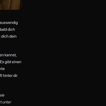
n auswendig
obald dich
 dich dein
en kannst,
 Es gibt einen
rte
 hinter dir
ale
t unter