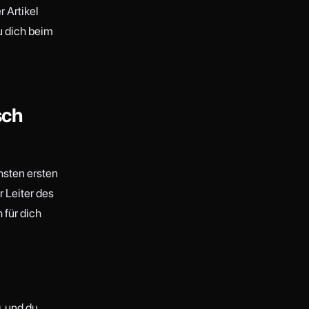
r Artikel
u dich beim
sch
hsten ersten
r Leiter des
 für dich
, und du