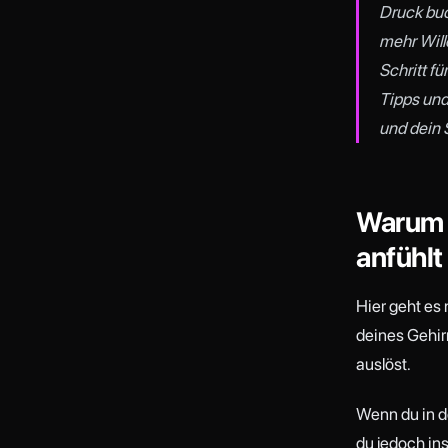
Druck buc
mehr Will
Schritt fü
Tipps und
und dein 
Warum 
anfühlt
Hier geht es 
deines Gehir
auslöst.
Wenn du in d
du jedoch in