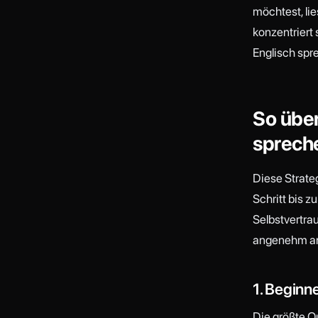
möchtest, li
konzentriert
Englisch spre
So über
sprech
Diese Strate
Schritt bis z
Selbstvertrau
angenehm anf
1. Beginne
Die größte Q