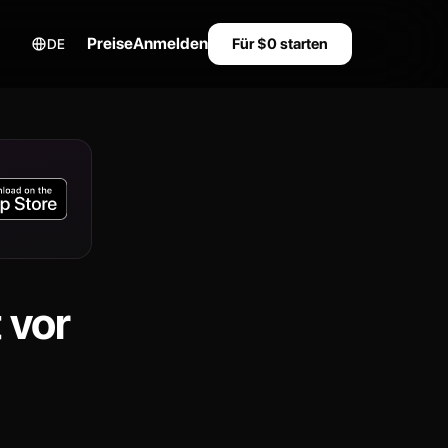
Preise
Anmelden
Für $0 starten
DE
 vor