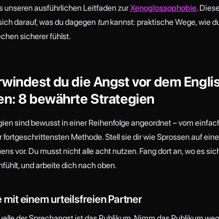
es unseren ausführlichen Leitfaden zur
Xenoglossophobie
. Diese
 sich darauf, was du dagegen
tun
kannst: praktische Wege, wie d
chen sicherer fühlst.
windest du die Angst vor dem Engli
en: 8 bewährte Strategien
gien sind bewusst in einer Reihenfolge angeordnet – vom einfac
ur fortgeschrittensten Methode. Stell sie dir wie Sprossen auf eine
ens vor. Du musst nicht alle acht nutzen. Fang dort an, wo es sich
ühlt, und arbeite dich nach oben.
 mit einem urteilsfreien Partner
uelle der Sprechangst ist das Publikum. Nimm das Publikum weg