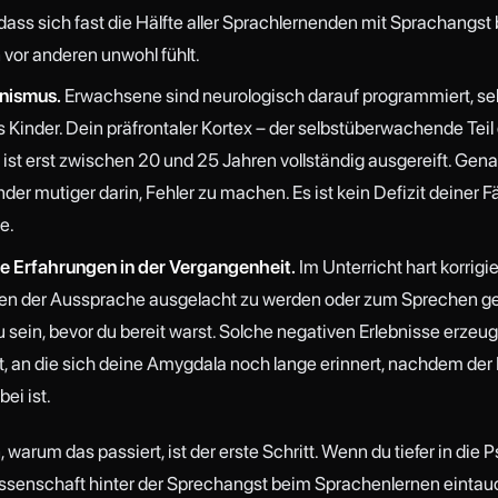
, dass sich fast die Hälfte aller Sprachlernenden mit Sprachangst
vor anderen unwohl fühlt.
onismus.
Erwachsene sind neurologisch darauf programmiert, sel
ls Kinder. Dein präfrontaler Kortex – der selbstüberwachende Teil
 ist erst zwischen 20 und 25 Jahren vollständig ausgereift. Gen
nder mutiger darin, Fehler zu machen. Es ist kein Defizit deiner F
ie.
e Erfahrungen in der Vergangenheit.
Im Unterricht hart korrigi
gen der Aussprache ausgelacht zu werden oder zum Sprechen 
 sein, bevor du bereit warst. Solche negativen Erlebnisse erzeu
, an die sich deine Amygdala noch lange erinnert, nachdem de
bei ist.
 warum das passiert, ist der erste Schritt. Wenn du tiefer in die 
senschaft hinter der Sprechangst beim Sprachenlernen einta