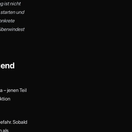
 ist nicht
starten und
konkrete
 überwindest
gend
 – jenen Teil
ktion
efahr. Sobald
n als