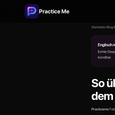
Practice Me
Startseite
›
Blog
›
Englisch 
Echte Gesp
kündbar.
So ü
dem 
Practiceme
·
Feb