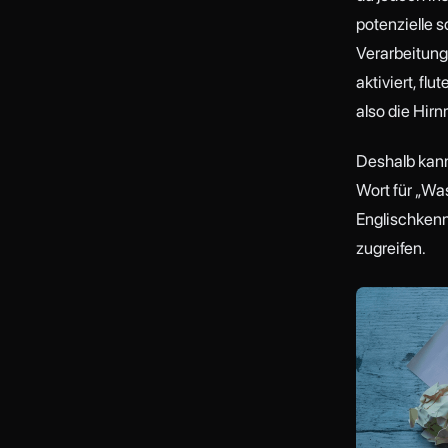
potenzielle 
Verarbeitung 
aktiviert, fl
also die Hirn
Deshalb kanns
Wort für „Was
Englischkennt
zugreifen.