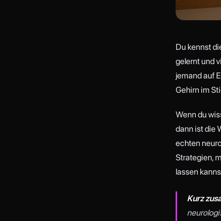
Du kennst di
gelernt und v
jemand auf En
Gehirn im Sti
Wenn du wiss
dann ist die 
echten neuro
Strategien, m
lassen kanns
Kurz zus
neurologi