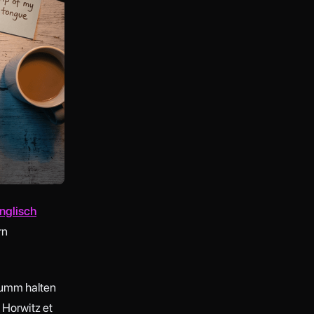
nglisch
rn
dumm halten
 Horwitz et