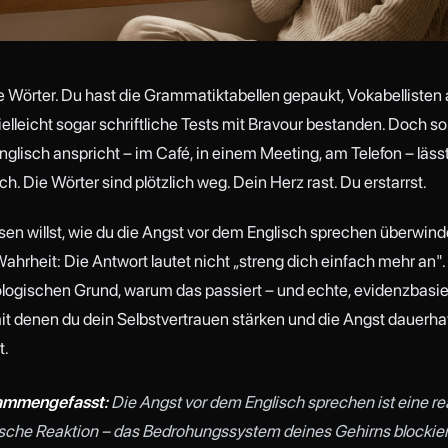
e Wörter. Du hast die Grammatiktabellen gepaukt, Vokabelliste
ielleicht sogar schriftliche Tests mit Bravour bestanden. Doch s
glisch anspricht – im Café, in einem Meeting, am Telefon – lässt
ch. Die Wörter sind plötzlich weg. Dein Herz rast. Du erstarrst.
en willst, wie du die Angst vor dem Englisch sprechen überwind
Wahrheit: Die Antwort lautet nicht „streng dich einfach mehr an".
logischen Grund, warum das passiert – und echte, evidenzbasie
it denen du dein Selbstvertrauen stärken und die Angst dauerhaft
t.
ammengefasst:
Die Angst vor dem Englisch sprechen ist eine re
sche Reaktion – das Bedrohungssystem deines Gehirns blockier