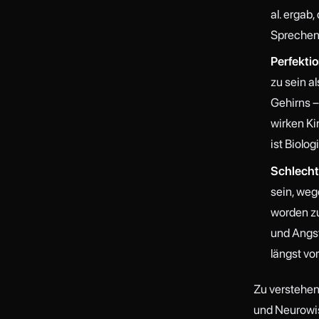
al. ergab
Sprechen 
Perfekti
zu sein a
Gehirns –
wirken Ki
ist Biolog
Schlecht
sein, we
worden zu
und Angst
längst vor
Zu verstehen,
und Neurowis