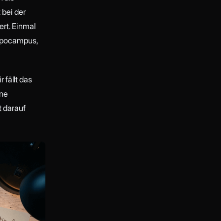
 bei der
ert. Einmal
Hippocampus,
 fällt das
ine
t darauf