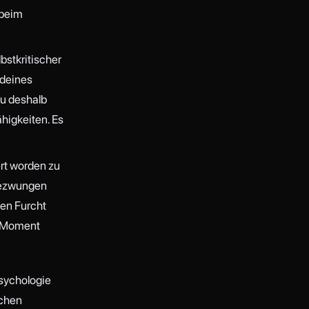
 beim
bstkritischer
 deines
au deshalb
ähigkeiten. Es
ert worden zu
gezwungen
gen Furcht
r Moment
Psychologie
uchen