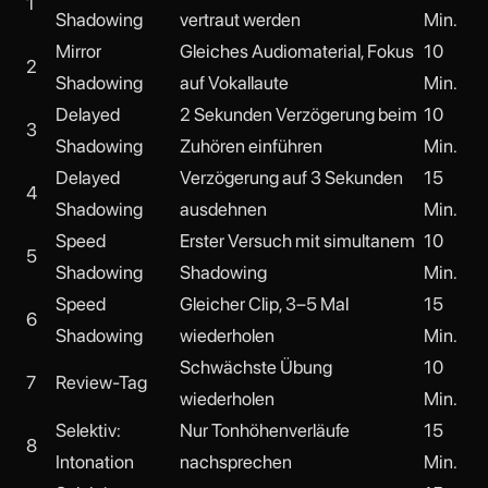
1
Shadowing
vertraut werden
Min.
Mirror
Gleiches Audiomaterial, Fokus
10
2
Shadowing
auf Vokallaute
Min.
Delayed
2 Sekunden Verzögerung beim
10
3
Shadowing
Zuhören einführen
Min.
Delayed
Verzögerung auf 3 Sekunden
15
4
Shadowing
ausdehnen
Min.
Speed
Erster Versuch mit simultanem
10
5
Shadowing
Shadowing
Min.
Speed
Gleicher Clip, 3–5 Mal
15
6
Shadowing
wiederholen
Min.
Schwächste Übung
10
7
Review-Tag
wiederholen
Min.
Selektiv:
Nur Tonhöhenverläufe
15
8
Intonation
nachsprechen
Min.