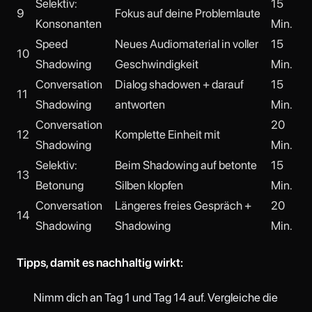
Selektiv:
15
9
Fokus auf deine Problemlaute
Konsonanten
Min.
Speed
Neues Audiomaterial in voller
15
10
Shadowing
Geschwindigkeit
Min.
Conversation
Dialog shadowen + darauf
15
11
Shadowing
antworten
Min.
Conversation
20
12
Komplette Einheit mit
Shadowing
Min.
Selektiv:
Beim Shadowing auf betonte
15
13
Betonung
Silben klopfen
Min.
Conversation
Längeres freies Gespräch +
20
14
Shadowing
Shadowing
Min.
Tipps, damit es nachhaltig wirkt:
Nimm dich an Tag 1 und Tag 14 auf. Vergleiche die