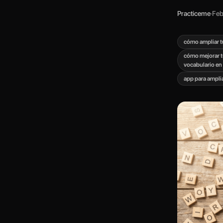
Practiceme
·
Feb
cómo ampliar t
cómo mejorar t
vocabulario en
app para amplia