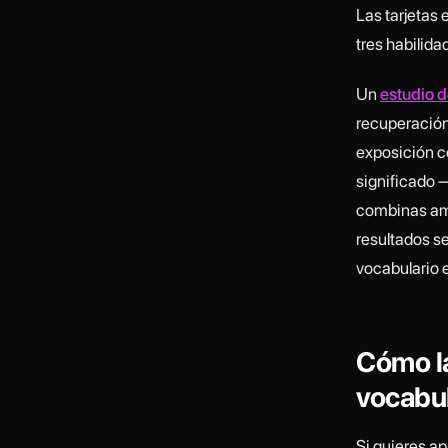
Las tarjetas
tres habilid
Un
estudio 
recuperación 
exposición c
significado —
combinas amb
resultados se
vocabulario 
Cómo la
vocabul
Si quieres ap