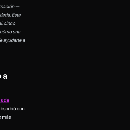
rsación —
lada. Esta
l, cinco
y cómo una
e ayudarte a
o a
as de
 absorbió con
lo más