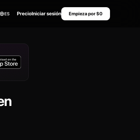
Precio
Iniciar sesión
Empieza por $0
ES
en