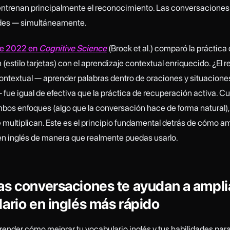
 entrenan principalmente el reconocimiento. Las conversaciones
ades — simultáneamente.
de 2022 en
Cognitive Science
(Broek et al.) comparó la práctica
(estilo tarjetas) con el aprendizaje contextual enriquecido. ¿El 
ontextual — aprender palabras dentro de oraciones y situacione
 fue igual de efectiva que la práctica de recuperación activa. 
os enfoques (algo que la conversación hace de forma natural),
 multiplican. Este es el principio fundamental detrás de cómo am
en inglés de manera que realmente puedas usarlo.
s conversaciones te ayudan a amplia
ario en inglés más rápido
render cómo mejorar tu vocabulario inglés y tus habilidades para