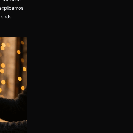
 explicamos
prender