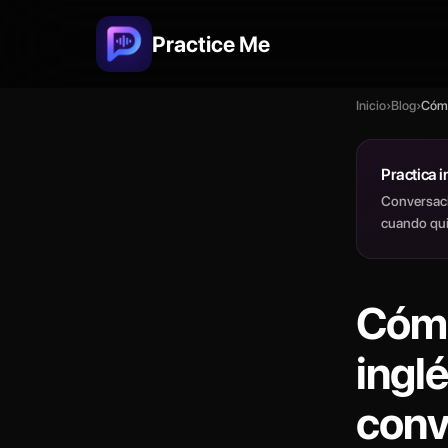
Practice Me
Inicio
›
Blog
›
Cómo
Practica i
Conversaci
cuando qui
Cómo
inglé
conv