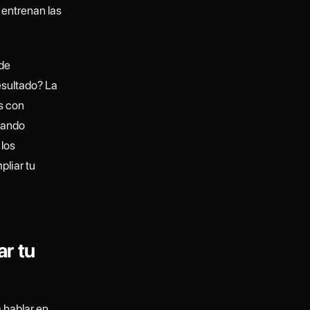
 entrenan las
 de
resultado? La
s con
Cuando
 los
pliar tu
r tu
 hablar en