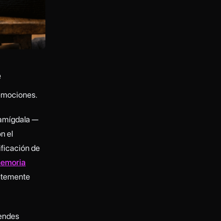
e
 emociones.
 amígdala —
n el
ificación de
memoria
entemente
rendes