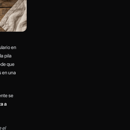
lario en
la pila
ede que
s en una
ente se
za a
 el