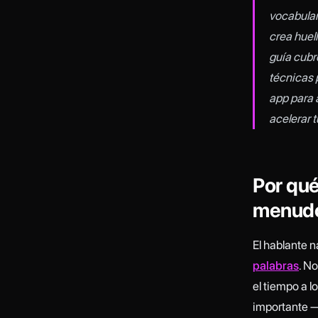
vocabular
crea huel
guía cubr
técnicas 
app para 
acelerar 
Por qué
menudo
El hablante 
palabras
. N
el tiempo a 
importante —