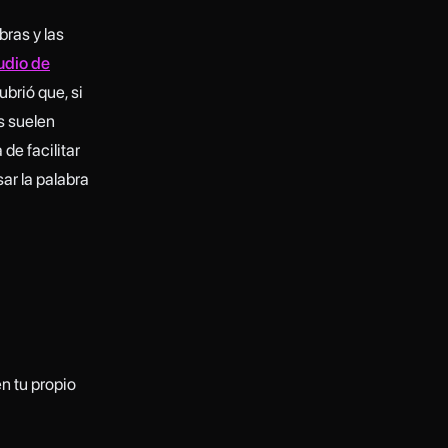
bras y las
udio de
brió que, si
s suelen
de facilitar
ar la palabra
n tu propio