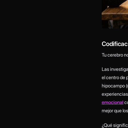
Codificac
Tu cerebro no
Las investig
el centro de
hipocampo (r
experiencias
emocional
co
mejor que los
¿Qué signifi