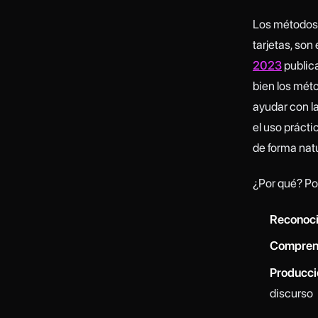
Los métodos t
tarjetas, son
2023
public
bien los mét
ayudar con la
el uso prácti
de forma nat
¿Por qué? Po
Reconoci
Compren
Producci
discurso