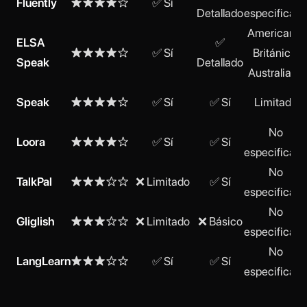
Fluently
★★★★☆
✅ Sí
Detallado
especificad
Americano,
ELSA
✅
★★★★☆
✅ Sí
Británico,
Speak
Detallado
Australiano
Speak
★★★★☆
✅ Sí
✅ Sí
Limitado
No
Loora
★★★★☆
✅ Sí
✅ Sí
especificad
No
TalkPal
★★★☆☆
❌ Limitado
✅ Sí
especificad
No
Gliglish
★★★☆☆
❌ Limitado
❌ Básico
especificad
No
LangLearn
★★★☆☆
✅ Sí
✅ Sí
especificad