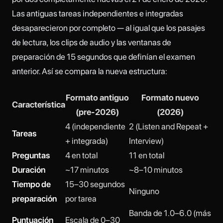
Las antiguas tareas independientes e integradas
desaparecieron por completo — al igual que los pasajes
de lectura, los clips de audio y las ventanas de
preparación de 15 segundos que definían el examen
anterior. Así se compara la nueva estructura:
Formato antiguo
Formato nuevo
Característica
(pre-2026)
(2026)
4 (independiente
2 (Listen and Repeat +
Tareas
+ integrada)
Interview)
Preguntas
4 en total
11 en total
Duración
~17 minutos
~8–10 minutos
Tiempo de
15–30 segundos
Ninguno
preparación
por tarea
Banda de 1.0–6.0 (más
Puntuación
Escala de 0–30