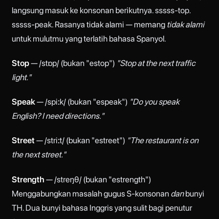
langsung masuk ke konsonan berikutnya. sssss-top.
sssss-peak. Rasanya tidak alami — memang
tidak alami
untuk mulutmu yang terlatih bahasa Spanyol.
Stop
— /stɒp/ (bukan "estop")
"Stop at the next traffic
light."
Speak
— /spiːk/ (bukan "espeak")
"Do you speak
English? I need directions."
Street
— /striːt/ (bukan "estreet")
"The restaurant is on
the next street."
Strength
— /streŋθ/ (bukan "estrength")
Menggabungkan masalah gugus S-konsonan
dan
bunyi
TH. Dua bunyi bahasa Inggris yang sulit bagi penutur