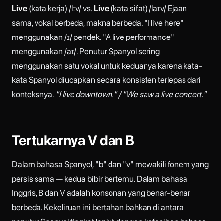
Live
(kata kerja) /lɪv/ vs.
Live
(kata sifat) /laɪv/ Ejaan
sama, vokal berbeda, makna berbeda. "I live here"
menggunakan /ɪ/ pendek. "A live performance"
menggunakan /aɪ/. Penutur Spanyol sering
menggunakan satu vokal untuk keduanya karena kata-
kata Spanyol diucapkan secara konsisten terlepas dari
konteksnya.
"I live downtown." / "We saw a live concert."
Tertukarnya V dan B
Dalam bahasa Spanyol, "b" dan "v" mewakili fonem yang
persis sama — kedua bibir bertemu. Dalam bahasa
Inggris, B dan V adalah konsonan yang benar-benar
berbeda. Kekeliruan ini bertahan bahkan di antara