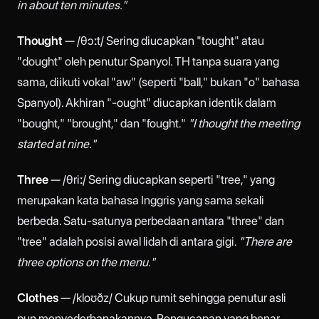
in about ten minutes."
Thought
— /θɔːt/ Sering diucapkan "tought" atau
"dought" oleh penutur Spanyol. TH tanpa suara yang
sama, diikuti vokal "aw" (seperti "ball," bukan "o" bahasa
Spanyol). Akhiran "-ought" diucapkan identik dalam
"bought," "brought," dan "fought."
"I thought the meeting
started at nine."
Three
— /θriː/ Sering diucapkan seperti "tree," yang
merupakan kata bahasa Inggris yang sama sekali
berbeda. Satu-satunya perbedaan antara "three" dan
"tree" adalah posisi awal lidah di antara gigi.
"There are
three options on the menu."
Clothes
— /kloʊðz/ Cukup rumit sehingga penutur asli
pun menyederhanakannya. Pengucapan yang benar