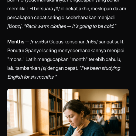
memiliki TH bersuara /ð/ di dekat akhir, meskipun dalam
percakapan cepat sering disederhanakan menjadi
/kloʊz/.
"Pack warm clothes — it's going to be cold."
Months
— /mʌnθs/ Gugus konsonan /nθs/ sangat sulit.
Penutur Spanyol sering menyederhanakannya menjadi
"mons." Latih mengucapkan "month" terlebih dahulu,
lalu tambahkan /s/ dengan cepat.
"I've been studying
English for six months."