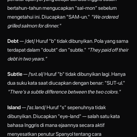
bertahun-tahun mengucapkan "sal-mon" sebelum
mengetahui ini. Diucapkan "SAM-un."
"We ordered
grilled salmon for dinner."
Debt
— /det/ Huruf "b" tidak dibunyikan. Pola yang sama
terdapat dalam "doubt" dan "subtle."
"They paid off their
debt in two years."
Subtle
— /ˈsʌt.əl/ Huruf "b" tidak dibunyikan lagi. Hanya
dua suku kata saat diucapkan dengan benar: "SUT-ul."
"There's a subtle difference between the two colors."
Island
— /ˈaɪ.lənd/ Huruf "s" sepenuhnya tidak
dibunyikan. Diucapkan "eye-land" — salah satu kata
bahasa Inggris di mana ejaannya secara aktif
menyesatkan penutur Spanyol tentang cara