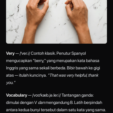
Very
— /ˈver.i/ Contoh klasik. Penutur Spanyol
mengucapkan "berry," yang merupakan kata bahasa
Inggris yang sama sekali berbeda. Bibir bawah ke gigi
atas — itulah kuncinya.
"That was very helpful, thank
you."
Vocabulary
— /voʊˈkæb.jə.ler.i/ Tantangan ganda:
dimulai dengan V
dan
mengandung B. Latih berpindah
antara kedua bunyi tersebut dalam satu kata yang sama.