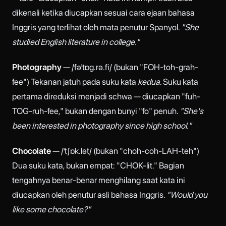
dikenali ketika diucapkan sesuai cara ejaan bahasa
Inggris yang terlihat oleh mata penutur Spanyol.
"She
studied English literature in college."
Photography
— /fəˈtɒɡ.rə.fi/ (bukan "FOH-toh-grah-
fee") Tekanan jatuh pada suku kata
kedua
. Suku kata
pertama direduksi menjadi schwa — diucapkan "fuh-
TOG-ruh-fee," bukan dengan bunyi "fo" penuh.
"She's
been interested in photography since high school."
Chocolate
— /ˈtʃɒk.lət/ (bukan "choh-coh-LAH-teh")
Dua suku kata, bukan empat: "CHOK-lit." Bagian
tengahnya benar-benar menghilang saat kata ini
diucapkan oleh penutur asli bahasa Inggris.
"Would you
like some chocolate?"