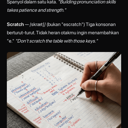
Spanyol dalam satu kata.
"Building pronunciation skills
takes patience and strength."
Scratch
— /skrætʃ/ (bukan "escratch") Tiga konsonan
berturut-turut. Tidak heran otakmu ingin menambahkan
"e."
"Don't scratch the table with those keys."