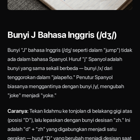
Bunyi J Bahasa Inggris (/dʒ/)
Bunyi "J" bahasa Inggris (/dʒ/ seperti dalam "jump") tidak
ada dalam bahasa Spanyol. Huruf "j" Spanyol adalah
bunyi yang sama sekali berbeda — bunyi /x/ dari
tenggorokan dalam "jalapeño." Penutur Spanyol
biasanya menggantinya dengan bunyi /y/, mengubah
"joke" menjadi "yoke."
Caranya:
Tekan lidahmu ke tonjolan di belakang gigi atas
(posisi "D"), lalu lepaskan dengan bunyi desisan "zh." Ini
adalah "d" + "zh" yang digabungkan menjadi satu
gerakan — huruf "D" yang berubah menjadi desisan saat