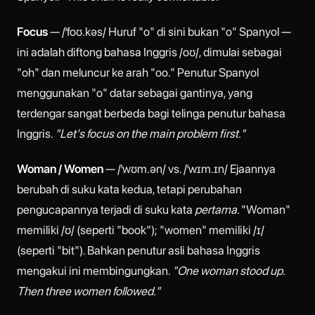
Focus
— /ˈfoʊ.kəs/ Huruf "o" di sini bukan "o" Spanyol —
ini adalah diftong bahasa Inggris /oʊ/, dimulai sebagai
"oh" dan meluncur ke arah "oo." Penutur Spanyol
menggunakan "o" datar sebagai gantinya, yang
terdengar sangat berbeda bagi telinga penutur bahasa
Inggris.
"Let's focus on the main problem first."
Woman / Women
— /ˈwʊm.ən/ vs. /ˈwɪm.ɪn/ Ejaannya
berubah di suku kata kedua, tetapi perubahan
pengucapannya terjadi di suku kata
pertama
. "Woman"
memiliki /ʊ/ (seperti "book"); "women" memiliki /ɪ/
(seperti "bit"). Bahkan penutur asli bahasa Inggris
mengakui ini membingungkan.
"One woman stood up.
Then three women followed."