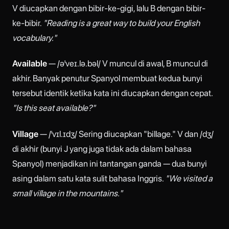
V diucapkan dengan bibir-ke-gigi, lalu B dengan bibir-
ke-bibir.
"Reading is a great way to build your English
vocabulary."
Available
— /əˈveɪ.lə.bəl/ V muncul di awal, B muncul di
akhir. Banyak penutur Spanyol membuat kedua bunyi
tersebut identik ketika kata ini diucapkan dengan cepat.
"Is this seat available?"
Village
— /ˈvɪl.ɪdʒ/ Sering diucapkan "billage." V dan /dʒ/
di akhir (bunyi J yang juga tidak ada dalam bahasa
Spanyol) menjadikan ini tantangan ganda — dua bunyi
asing dalam satu kata sulit bahasa Inggris.
"We visited a
small village in the mountains."