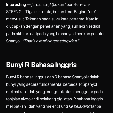
Interesting
— /ˈɪn.trɪ.stɪŋ/ (bukan "een-teh-reh-
STEENG") Tiga suku kata, bukan lima. Bagian "ere"
menyusut. Tekanan pada suku kata pertama. Kata ini
diucapkan dengan penekanan yang jauh lebih sedikit
pada akhiran daripada yang biasanya diberikan penutur
Spanyol.
"That's a really interesting idea."
Bunyi R Bahasa Inggris
Bunyi R bahasa Inggris dan R bahasa Spanyol adalah
bunyi yang secara fundamental berbeda. R Spanyol
melibatkan lidah yang mengetuk atau menggetar pada
tonjolan alveolar di belakang gigi atas. R bahasa Inggris
melibatkan lidah yang melengkung
ke belakang
tanpa