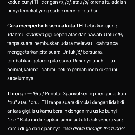
kedua bunyi TH dengan /t/, /d/, atau /s/ karena itu adalah
bunyi terdekat yang sudah mereka ketahui.
Cara memperbaiki semua kata TH:
Letakkan ujung
lidahmu
di antara
gigi depan atas dan bawah. Untuk /θ/
tanpa suara, hembuskan udara melewati lidah tanpa
menggetarkan pita suara. Untuk /ð/ bersuara,
tambahkan getaran pita suara. Rasanya aneh — itu
normal, karena lidahmu belum pernah melakukan ini
sebelumnya.
Through
— /θruː/ Penutur Spanyol sering mengucapkan
"tru" atau "dru." TH tanpa suara dimulai dengan lidah di
antara gigi, lalu kamu beralih dengan mulus ke bunyi
"roo." Kata ini diucapkan sama sekali tidak seperti yang
kamu duga dari ejaannya.
"We drove through the tunnel