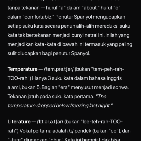
tanpa tekanan — huruf "a" dalam "about," huruf "o"
dalam "comfortable." Penutur Spanyol mengucapkan
setiap suku kata secara penuh alih-alih mereduksi suku
kata tak bertekanan menjadi bunyi netral ini. Inilah yang
menjadikan kata-kata di bawah ini termasuk yang paling
sulit diucapkan bagi penutur Spanyol.
Temperature
— /ˈtem.prə.tʃər/ (bukan "tem-peh-rah-
TOO-rah") Hanya 3 suku kata dalam bahasa Inggris
alami, bukan 5. Bagian "era" menyusut menjadi schwa.
Tekanan jatuh pada suku kata pertama.
"The
temperature dropped below freezing last night."
Literature
— /ˈlɪt.ər.ə.tʃər/ (bukan "lee-teh-rah-TOO-
rah") Vokal pertama adalah /ɪ/ pendek (bukan "ee"), dan
"-ture" diucapkan "chur." Kata ini hampir tidak bisa