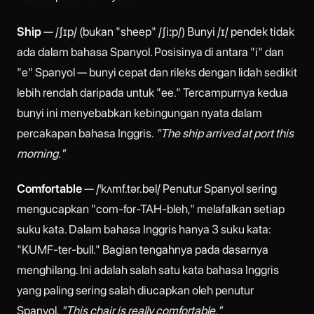
Ship
— /ʃɪp/ (bukan "sheep" /ʃiːp/) Bunyi /ɪ/ pendek tidak
ada dalam bahasa Spanyol. Posisinya di antara "i" dan
"e" Spanyol — bunyi cepat dan rileks dengan lidah sedikit
lebih rendah daripada untuk "ee." Tercampurnya kedua
bunyi ini menyebabkan kebingungan nyata dalam
percakapan bahasa Inggris.
"The ship arrived at port this
morning."
Comfortable
— /ˈkʌmf.tər.bəl/ Penutur Spanyol sering
mengucapkan "com-for-TAH-bleh," melafalkan setiap
suku kata. Dalam bahasa Inggris hanya 3 suku kata:
"KUMF-ter-bull." Bagian tengahnya pada dasarnya
menghilang. Ini adalah salah satu kata bahasa Inggris
yang paling sering salah diucapkan oleh penutur
Spanyol.
"This chair is really comfortable."