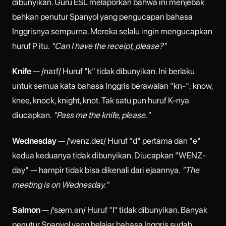
dibunyikan. Guru ESL melaporkan bahwa ini menjebak
bahkan penutur Spanyol yang pengucapan bahasa
Inggrisnya sempurna. Mereka selalu ingin mengucapkan
huruf P itu.
"Can I have the receipt, please?"
Knife
— /naɪf/ Huruf "k" tidak dibunyikan. Ini berlaku
untuk semua kata bahasa Inggris berawalan "kn-": know,
knee, knock, knight, knot. Tak satu pun huruf K-nya
diucapkan.
"Pass me the knife, please."
Wednesday
— /ˈwenz.deɪ/ Huruf "d" pertama dan "e"
kedua keduanya tidak dibunyikan. Diucapkan "WENZ-
day" — hampir tidak bisa dikenali dari ejaannya.
"The
meeting is on Wednesday."
Salmon
— /ˈsæm.ən/ Huruf "l" tidak dibunyikan. Banyak
penutur Spanyol yang belajar bahasa Inggris sudah