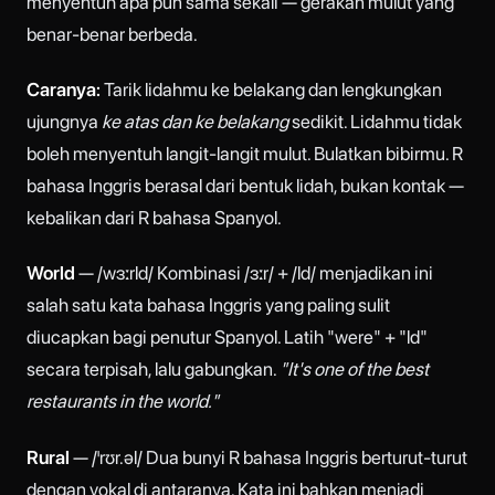
menyentuh apa pun sama sekali — gerakan mulut yang
benar-benar berbeda.
Caranya:
Tarik lidahmu ke belakang dan lengkungkan
ujungnya
ke atas dan ke belakang
sedikit. Lidahmu tidak
boleh menyentuh langit-langit mulut. Bulatkan bibirmu. R
bahasa Inggris berasal dari bentuk lidah, bukan kontak —
kebalikan dari R bahasa Spanyol.
World
— /wɜːrld/ Kombinasi /ɜːr/ + /ld/ menjadikan ini
salah satu kata bahasa Inggris yang paling sulit
diucapkan bagi penutur Spanyol. Latih "were" + "ld"
secara terpisah, lalu gabungkan.
"It's one of the best
restaurants in the world."
Rural
— /ˈrʊr.əl/ Dua bunyi R bahasa Inggris berturut-turut
dengan vokal di antaranya. Kata ini bahkan menjadi