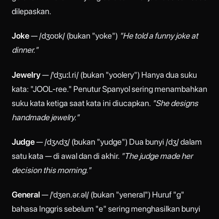
dilepaskan.
Joke
— /dʒoʊk/ (bukan "yoke")
"He told a funny joke at
dinner."
Jewelry
— /ˈdʒuːl.ri/ (bukan "yoolery") Hanya dua suku
kata: "JOOL-ree." Penutur Spanyol sering menambahkan
suku kata ketiga saat kata ini diucapkan.
"She designs
handmade jewelry."
Judge
— /dʒʌdʒ/ (bukan "yudge") Dua bunyi /dʒ/ dalam
satu kata — di awal dan di akhir.
"The judge made her
decision this morning."
General
— /ˈdʒen.ər.əl/ (bukan "yeneral") Huruf "g"
bahasa Inggris sebelum "e" sering menghasilkan bunyi