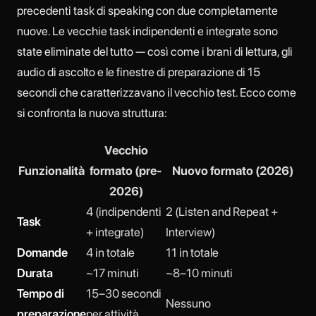
precedenti task di speaking con due completamente
nuove. Le vecchie task indipendenti e integrate sono
state eliminate del tutto — così come i brani di lettura, gli
audio di ascolto e le finestre di preparazione di 15
secondi che caratterizzavano il vecchio test. Ecco come
si confronta la nuova struttura:
Vecchio
Funzionalità
formato (pre-
Nuovo formato (2026)
2026)
4 (indipendenti
2 (Listen and Repeat +
Task
+ integrate)
Interview)
Domande
4 in totale
11 in totale
Durata
~17 minuti
~8–10 minuti
Tempo di
15–30 secondi
Nessuno
preparazione
per attività