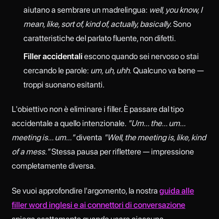
aiutano a sembrare un madrelingua:
well, you know, I
mean, like, sort of, kind of, actually, basically.
Sono
caratteristiche del parlato fluente, non difetti.
Filler accidentali
escono quando sei nervoso o stai
cercando le parole:
um, uh, uhh.
Qualcuno va bene —
troppi suonano esitanti.
L'obiettivo non è eliminare i filler. È passare dal tipo
accidentale a quello intenzionale.
"Um... the... um...
meeting is... um..."
diventa
"Well, the meeting is, like, kind
of a mess."
Stessa pausa per riflettere — impressione
completamente diversa.
Se vuoi approfondire l'argomento, la nostra
guida alle
filler word inglesi e ai connettori di conversazione
spiega esattamente quando usare ciascuna.