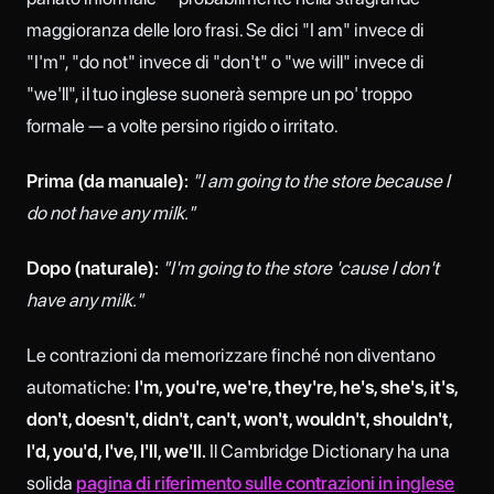
maggioranza delle loro frasi. Se dici "I am" invece di
"I'm", "do not" invece di "don't" o "we will" invece di
"we'll", il tuo inglese suonerà sempre un po' troppo
formale — a volte persino rigido o irritato.
Prima (da manuale):
"I am going to the store because I
do not have any milk."
Dopo (naturale):
"I'm going to the store 'cause I don't
have any milk."
Le contrazioni da memorizzare finché non diventano
automatiche:
I'm, you're, we're, they're, he's, she's, it's,
don't, doesn't, didn't, can't, won't, wouldn't, shouldn't,
I'd, you'd, I've, I'll, we'll.
Il Cambridge Dictionary ha una
solida
pagina di riferimento sulle contrazioni in inglese