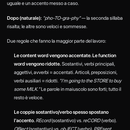
uguale e un accento messo a caso.
Dopo (naturale):
"pho-TO-gra-phy"
— la seconda sillaba
risalta; le altre sono veloci e sommesse.
Due regole che fanno la maggior parte del lavoro:
Le content word vengono accentate. Le function
word vengono ridotte.
Sostantivi, verbi principali,
aggettivi, avverbi = accentati. Articoli, preposizioni,
verbi ausiliari = ridotti.
"I'm going to the STORE to buy
some MILK."
Le parole in maiuscolo sono forti; tutto il
resto è veloce.
Le coppie sostantivo/verbo spesso spostano
l'accento.
REcord
(sostantivo) vs.
reCORD
(verbo).
OBject
(sostantivo) vs.
obJECT
(verbo).
PREsent