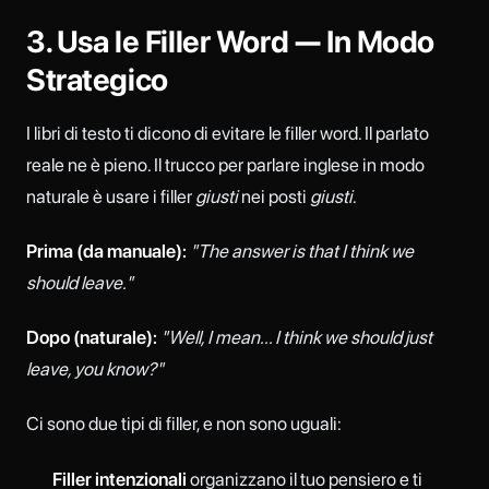
3. Usa le Filler Word — In Modo
Strategico
I libri di testo ti dicono di evitare le filler word. Il parlato
reale ne è pieno. Il trucco per parlare inglese in modo
naturale è usare i filler
giusti
nei posti
giusti
.
Prima (da manuale):
"The answer is that I think we
should leave."
Dopo (naturale):
"Well, I mean... I think we should just
leave, you know?"
Ci sono due tipi di filler, e non sono uguali:
Filler intenzionali
organizzano il tuo pensiero e ti