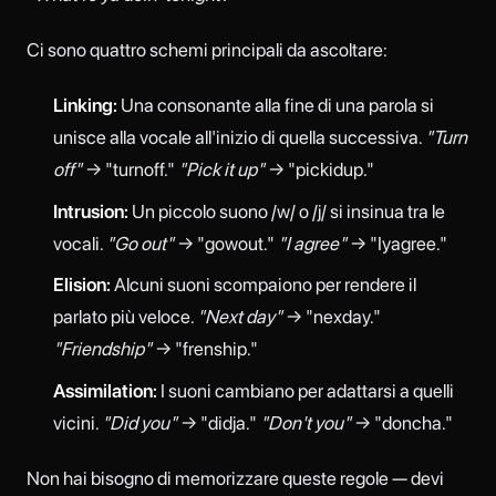
Ci sono quattro schemi principali da ascoltare:
Linking:
Una consonante alla fine di una parola si
unisce alla vocale all'inizio di quella successiva.
"Turn
off"
→ "turnoff."
"Pick it up"
→ "pickidup."
Intrusion:
Un piccolo suono /w/ o /j/ si insinua tra le
vocali.
"Go out"
→ "gowout."
"I agree"
→ "Iyagree."
Elision:
Alcuni suoni scompaiono per rendere il
parlato più veloce.
"Next day"
→ "nexday."
"Friendship"
→ "frenship."
Assimilation:
I suoni cambiano per adattarsi a quelli
vicini.
"Did you"
→ "didja."
"Don't you"
→ "doncha."
Non hai bisogno di memorizzare queste regole — devi