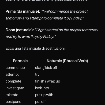
Prima (da manuale):
"I will commence the project
tomorrow and attempt to complete it by Friday."
Dopo (naturale):
"I'll get started on the project tomorrow
and try to wrap it up by Friday."
Ecco una lista iniziale di sostituzioni:
Formale
Naturale (Phrasal Verb)
commence
start / kick off
attempt
try
complete
finish / wrap up
investigate
look into
tolerate
put up with
postpone
put off