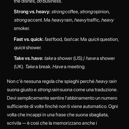
the dishes,
do
business.
Strong vs. heavy:
strong
coffee,
strong
opinion,
strong
accent. Ma
heavy
rain,
heavy
traffic,
heavy
smoker.
Fast vs. quick:
fast
food,
fast
car. Ma
quick
question,
quick
shower.
Take vs. have:
take
a shower (US) /
have
a shower
(UK).
Take
a break.
Have
a meeting.
Non c'è nessuna regola che spieghi perché
heavy rain
suona giusto e
strong rain
suona come una traduzione.
Devi semplicemente sentire l'abbinamento un numero
sufficiente di volte finché non ti viene automatico. Ogni
volta che incappi in una frase che suona sbagliata,
scrivila — è così che la memorizzano anche i