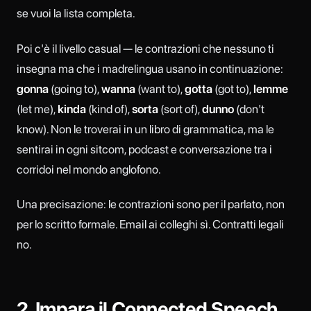
se vuoi la lista completa.
Poi c'è il livello casual — le contrazioni che nessuno ti
insegna ma che i madrelingua usano in continuazione:
gonna
(going to),
wanna
(want to),
gotta
(got to),
lemme
(let me),
kinda
(kind of),
sorta
(sort of),
dunno
(don't
know). Non le troverai in un libro di grammatica, ma le
sentirai in ogni sitcom, podcast e conversazione tra i
corridoi nel mondo anglofono.
Una precisazione: le contrazioni sono per il parlato, non
per lo scritto formale. Email ai colleghi sì. Contratti legali
no.
2. Impara il Connected Speech