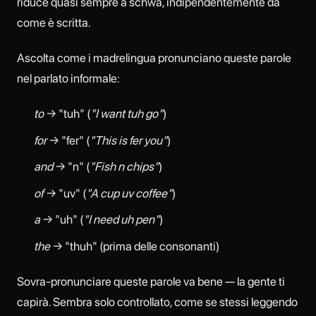
riduce quasi sempre a schwa, indipendentemente da
come è scritta.
Ascolta come i madrelingua pronunciano queste parole
nel parlato informale:
to
→ "tuh" (
"I want tuh go"
)
for
→ "fer" (
"This is fer you"
)
and
→ "n" (
"Fish n chips"
)
of
→ "uv" (
"A cup uv coffee"
)
a
→ "uh" (
"I need uh pen"
)
the
→ "thuh" (prima delle consonanti)
Sovra-pronunciare queste parole va bene — la gente ti
capirà. Sembra solo controllato, come se stessi leggendo