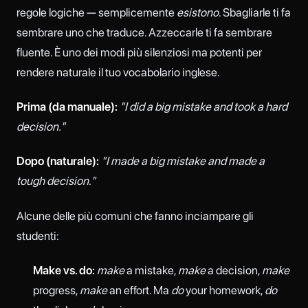
regole logiche — semplicemente
esistono
. Sbagliarle ti fa
sembrare uno che traduce. Azzeccarle ti fa sembrare
fluente. È uno dei modi più silenziosi ma potenti per
rendere naturale il tuo vocabolario inglese.
Prima (da manuale):
"I did a big mistake and took a hard
decision."
Dopo (naturale):
"I made a big mistake and made a
tough decision."
Alcune delle più comuni che fanno inciampare gli
studenti:
Make vs. do:
make
a mistake,
make
a decision,
make
progress,
make
an effort. Ma
do
your homework,
do