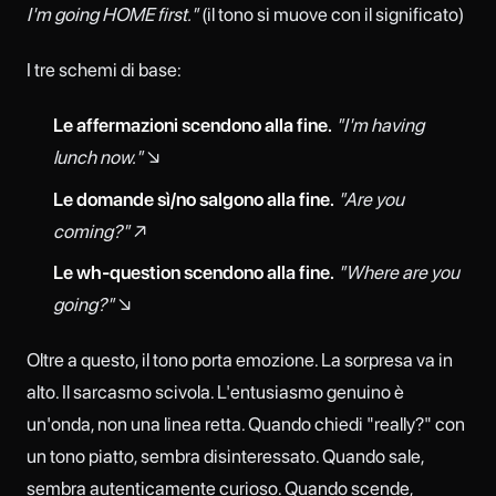
I'm going HOME first."
(il tono si muove con il significato)
I tre schemi di base:
Le affermazioni scendono alla fine.
"I'm having
lunch now."
↘
Le domande sì/no salgono alla fine.
"Are you
coming?"
↗
Le wh-question scendono alla fine.
"Where are you
going?"
↘
Oltre a questo, il tono porta emozione. La sorpresa va in
alto. Il sarcasmo scivola. L'entusiasmo genuino è
un'onda, non una linea retta. Quando chiedi "really?" con
un tono piatto, sembra disinteressato. Quando sale,
sembra autenticamente curioso. Quando scende,