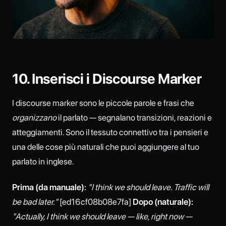
10. Inserisci i Discourse Marker
I discourse marker sono le piccole parole e frasi che
organizzano
il parlato — segnalano transizioni, reazioni e
atteggiamenti. Sono il tessuto connettivo tra i pensieri e
una delle cose più naturali che puoi aggiungere al tuo
parlato in inglese.
Prima (da manuale):
"I think we should leave. Traffic will
be bad later."
[ed16cf08b08e7fa]
Dopo (naturale):
"Actually, I think we should leave — like, right now —