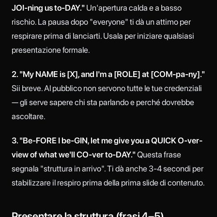
JOI-ning us to-DAY."
Un'apertura calda e a basso
rischio. La pausa dopo "everyone" ti dà un attimo per
respirare prima di lanciarti. Usala per iniziare qualsiasi
presentazione formale.
2. "My NAME is [X], and I'm a [ROLE] at [COM-pa-ny]."
Sii breve. Al pubblico non servono tutte le tue credenziali
— gli serve sapere chi sta parlando e perché dovrebbe
ascoltare.
3. "Be-FORE I be-GIN, let me give you a QUICK O-ver-
view of what we'll CO-ver to-DAY."
Questa frase
segnala "struttura in arrivo". Ti dà anche 3-4 secondi per
stabilizzare il respiro prima della prima slide di contenuto.
Presentare la struttura (frasi 4–5)