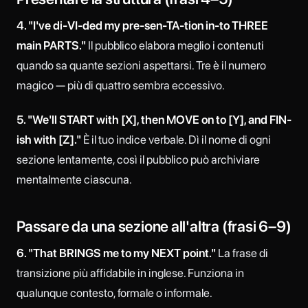
4. "I've di-VI-ded my pre-sen-TA-tion in-to THREE
main PARTS."
Il pubblico elabora meglio i contenuti
quando sa quante sezioni aspettarsi. Tre è il numero
magico — più di quattro sembra eccessivo.
5. "We'll START with [X], then MOVE on to [Y], and FIN-
ish with [Z]."
È il tuo indice verbale. Dì il nome di ogni
sezione lentamente, così il pubblico può archiviare
mentalmente ciascuna.
Passare da una sezione all'altra (frasi 6–9)
6. "That BRINGS me to my NEXT point."
La frase di
transizione più affidabile in inglese. Funziona in
qualunque contesto, formale o informale.