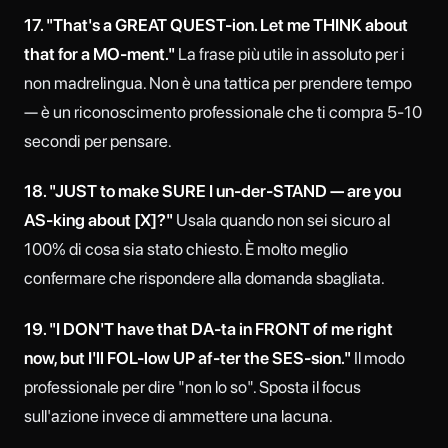
17. "That's a GREAT QUEST-ion. Let me THINK about
that for a MO-ment."
La frase più utile in assoluto per i
non madrelingua. Non è una tattica per prendere tempo
— è un riconoscimento professionale che ti compra 5-10
secondi per pensare.
18. "JUST to make SURE I un-der-STAND — are you
AS-king about [X]?"
Usala quando non sei sicuro al
100% di cosa sia stato chiesto. È molto meglio
confermare che rispondere alla domanda sbagliata.
19. "I DON'T have that DA-ta in FRONT of me right
now, but I'll FOL-low UP af-ter the SES-sion."
Il modo
professionale per dire "non lo so". Sposta il focus
sull'azione invece di ammettere una lacuna.