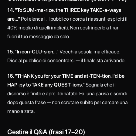
14. "To SUM-ma-rize, the THREE key TAKE-a-ways
are..."
Poi elencali. Il pubblico ricorda i riassunti espliciti il
40% meglio di quelli impliciti. Non costringerlo a tirar
fuori il tuo messaggio da solo.
15. "In con-CLU-sion..."
Vecchia scuola ma efficace.
Dice al pubblico di concentrarsi — il finale sta arrivando.
16. "THANK you for your TIME and at-TEN-tion. I'd be
HAP-py to TAKE any QUEST-ions."
Segnala che il
discorso è finito e apre il dibattito. Fai una pausa e sorridi
dopo questa frase — non scrutare subito per cercare una
mano alzata.
Gestire il Q&A (frasi 17–20)