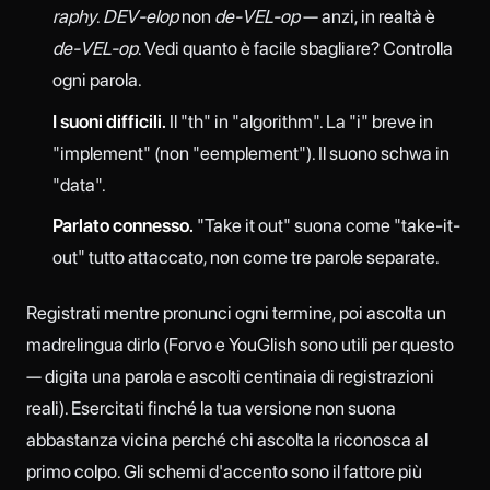
raphy
.
DEV-elop
non
de-VEL-op
— anzi, in realtà è
de-VEL-op
. Vedi quanto è facile sbagliare? Controlla
ogni parola.
I suoni difficili.
Il "th" in "algorithm". La "i" breve in
"implement" (non "eemplement"). Il suono schwa in
"data".
Parlato connesso.
"Take it out" suona come "take-it-
out" tutto attaccato, non come tre parole separate.
Registrati mentre pronunci ogni termine, poi ascolta un
madrelingua dirlo (Forvo e YouGlish sono utili per questo
— digita una parola e ascolti centinaia di registrazioni
reali). Esercitati finché la tua versione non suona
abbastanza vicina perché chi ascolta la riconosca al
primo colpo. Gli schemi d'accento sono il fattore più