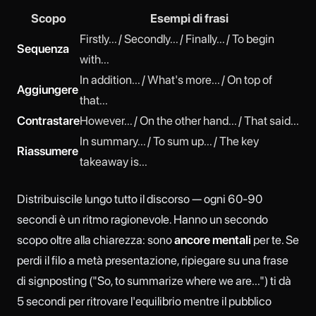
Scopo
Esempi di frasi
Firstly... / Secondly... / Finally... / To begin
Sequenza
with...
In addition... / What's more... / On top of
Aggiungere
that...
Contrastare
However... / On the other hand... / That said...
In summary... / To sum up... / The key
Riassumere
takeaway is...
Distribuiscile lungo tutto il discorso — ogni 60-90
secondi è un ritmo ragionevole. Hanno un secondo
scopo oltre alla chiarezza: sono
ancore mentali
per te. Se
perdi il filo a metà presentazione, ripiegare su una frase
di signposting ("So, to summarize where we are...") ti dà
5 secondi per ritrovare l'equilibrio mentre il pubblico