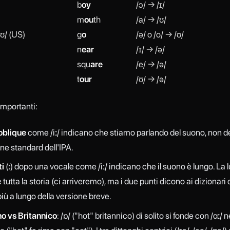
b
oy
/ɔ/ → /ɪ/
m
ou
th
/a/ → /ʊ/
oʊ/ (US)
g
o
/ə/ o /o/ → /ʊ/
n
ear
/ɪ/ → /ə/
squ
are
/e/ → /ə/
t
our
/ʊ/ → /ə/
importanti:
oblique
come /iː/ indicano che stiamo parlando del suono, non del
ne standard dell'IPA.
ti
(ː) dopo una vocale come /iː/ indicano che il suono è lungo. La
 tutta la storia (ci arriveremo), ma i due punti dicono ai dizionari 
iù a lungo della versione breve.
o vs Britannico
: /ɒ/ ("hot" britannico) di solito si fonde con /ɑː/ n