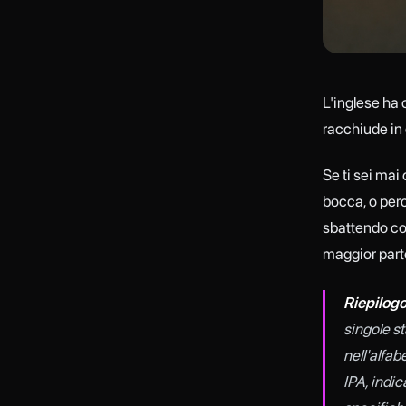
L'inglese ha c
racchiude in 
Se ti sei ma
bocca, o perc
sbattendo con
maggior parte
Riepilogo
singole st
nell'alfa
IPA, indi