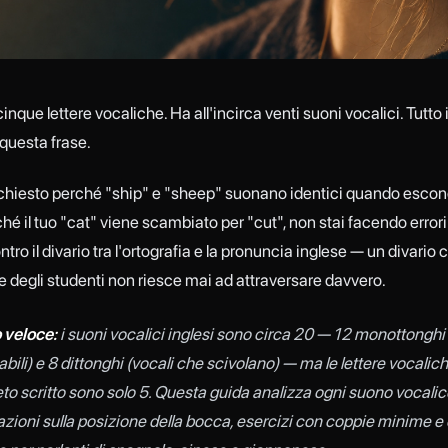
inque lettere vocaliche. Ha all'incirca venti suoni vocalici. Tutto 
questa frase.
i chiesto perché "ship" e "sheep" suonano identici quando escono
hé il tuo "cat" viene scambiato per "cut", non stai facendo errori 
tro il divario tra l'ortografia e la pronuncia inglese — un divario 
 degli studenti non riesce mai ad attraversare davvero.
 veloce:
i suoni vocalici inglesi sono circa 20 — 12 monottonghi 
abili) e 8 dittonghi (vocali che scivolano) — ma le lettere vocalic
beto scritto sono solo 5. Questa guida analizza ogni suono vocali
cazioni sulla posizione della bocca, esercizi con coppie minime e