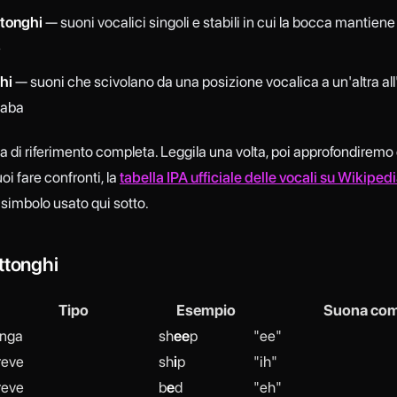
tonghi
— suoni vocalici singoli e stabili in cui la bocca mantiene
e
hi
— suoni che scivolano da una posizione vocalica a un'altra all'
laba
la di riferimento completa. Leggila una volta, poi approfondirem
oi fare confronti, la
tabella IPA ufficiale delle vocali su Wikiped
 simbolo usato qui sotto.
ttonghi
Tipo
Esempio
Suona co
unga
sh
ee
p
"ee"
reve
sh
i
p
"ih"
reve
b
e
d
"eh"