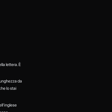
la lettera. È
 lunghezza da
che lo stai
ell'inglese