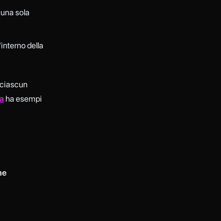
 una sola
interno della
o ciascun
ia
ha esempi
me