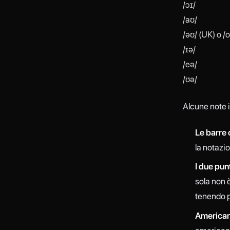
/ɔɪ/
/aʊ/
/əʊ/ (UK) o /
/ɪə/
/eə/
/ʊə/
Alcune note 
Le barre 
la notazio
I due pun
sola non è
tenendo p
American