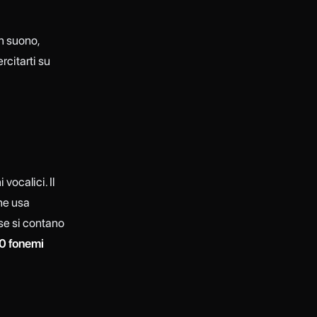
un suono,
rcitarti su
 vocalici. Il
ne usa
se si contano
0 fonemi