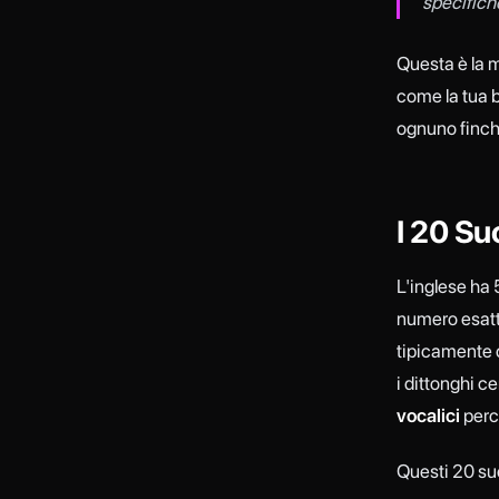
specifich
Questa è la m
come la tua b
ognuno finché
I 20 Suo
L'inglese ha 5
numero esatt
tipicamente c
i dittonghi 
vocalici
perch
Questi 20 suo