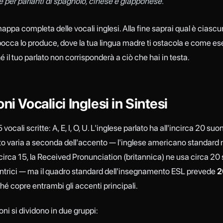
e per parlanti di spagnolo, cinese e giapponese.
appa completa delle vocali inglesi. Alla fine saprai qual è ciasc
occa lo produce, dove la tua lingua madre ti ostacola e come ese
 il tuo parlato non corrisponderà a ciò che hai in testa.
ni Vocalici Inglesi in Sintesi
 vocali scritte: A, E, I, O, U. L'inglese parlato ha all'incirca 20 suoni
o varia a seconda dell'accento — l'inglese americano standard 
irca 15, la Received Pronunciation (britannica) ne usa circa 20 
centrici — ma il quadro standard dell'insegnamento ESL prevede
2
é copre entrambi gli accenti principali.
ni si dividono in due gruppi: