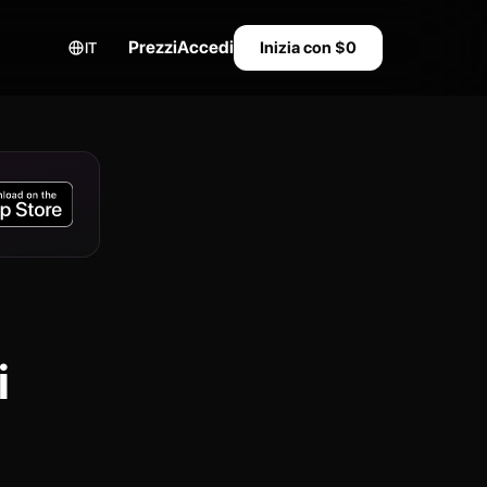
Prezzi
Accedi
Inizia con $0
IT
i