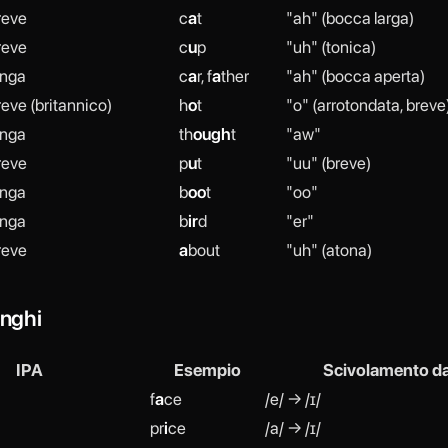
reve
c
a
t
"ah" (bocca larga)
reve
c
u
p
"uh" (tonica)
unga
c
a
r, f
a
ther
"ah" (bocca aperta)
reve (britannico)
h
o
t
"o" (arrotondata, breve
unga
th
ough
t
"aw"
reve
p
u
t
"uu" (breve)
unga
b
oo
t
"oo"
unga
b
ir
d
"er"
reve
a
bout
"uh" (atona)
onghi
IPA
Esempio
Scivolamento d
f
a
ce
/e/ → /ɪ/
pr
i
ce
/a/ → /ɪ/