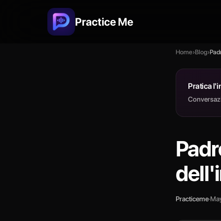
Practice Me
Home
›
Blog
›
Padr
Pratica l'
Conversazio
Padr
dell'
Practiceme
·
May