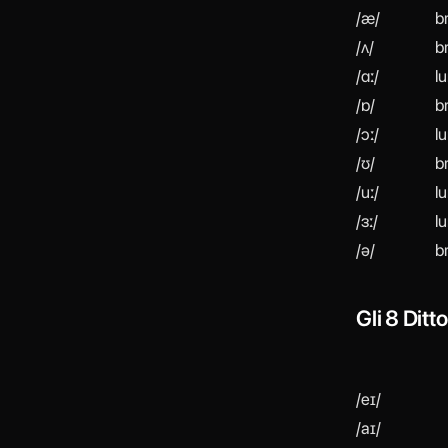
/æ/
b
/ʌ/
b
/ɑː/
l
/ɒ/
b
/ɔː/
l
/ʊ/
b
/uː/
l
/ɜː/
l
/ə/
b
Gli 8 Ditt
/eɪ/
/aɪ/