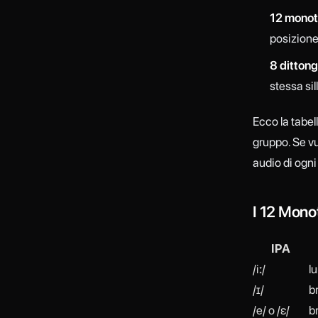
12 monot
posizion
8 dittong
stessa sil
Ecco la tabel
gruppo. Se vu
audio di ogni
I 12 Mono
IPA
/iː/
l
/ɪ/
b
/e/ o /ɛ/
b