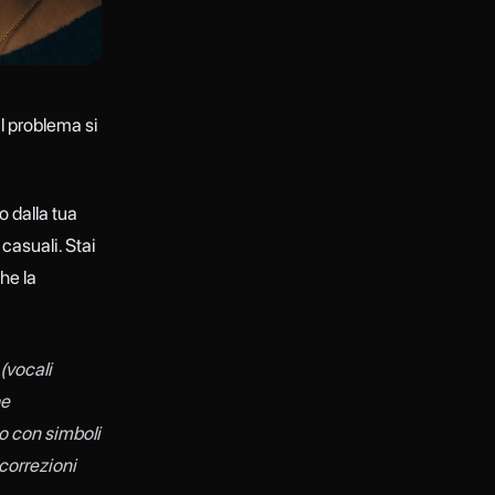
il problema si
 dalla tua
casuali. Stai
che la
(vocali
he
co con simboli
 correzioni