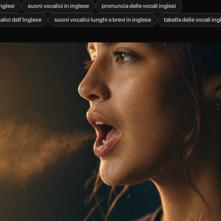
inglesi
suoni vocalici in inglese
pronuncia delle vocali inglesi
calici dell'inglese
suoni vocalici lunghi e brevi in inglese
tabella delle vocali ing