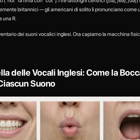
("hot" fa rima con "cot"). I tre dittonghi centrici (/ɪə/, /eə/, /ʊə/)
emente britannici — gli americani di solito li pronunciano come 
a una R.
ventario dei suoni vocalici inglesi. Ora capiamo la macchina fisic
lla delle Vocali Inglesi: Come la Bocc
Ciascun Suono