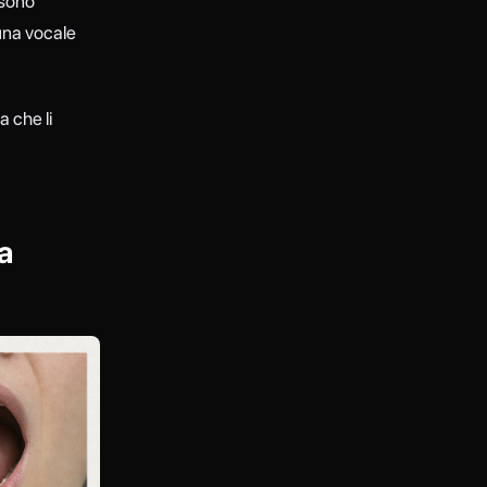
 sono
una vocale
a che li
a