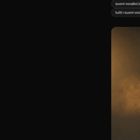
suoni vocalici 
tutti i suoni vo