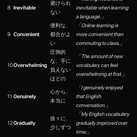
避けられ
8
Inevitable
inevitable when learning
ない
a language.」
便利な、
「Online learning is
9
Convenient
都合がよ
more convenient than
い
commuting to class.」
圧倒的
「The amount of new
な、手に
10
Overwhelming
vocabulary can feel
負えない
overwhelming at first.」
ほどの
「I genuinely enjoyed
心から、
11
Genuinely
that English
本当に
conversation.」
「My English vocabulary
徐々に、
12
Gradually
gradually improved over
少しずつ
time.」