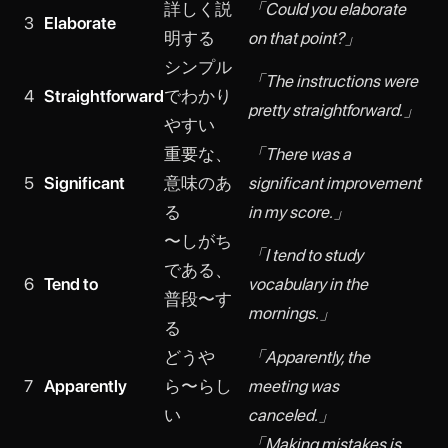
詳しく説
「Could you elaborate
3
Elaborate
明する
on that point?」
シンプル
「The instructions were
4
Straightforward
でわかり
pretty straightforward.」
やすい
重要な、
「There was a
5
Significant
意味のあ
significant improvement
る
in my score.」
〜しがち
「I tend to study
である、
6
Tend to
vocabulary in the
普段〜す
mornings.」
る
どうや
「Apparently, the
7
Apparently
ら〜らし
meeting was
い
canceled.」
「Making mistakes is