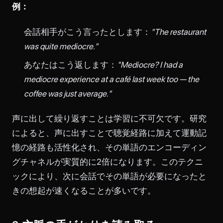
例：
会話相手がこう言ったとします：
"The restaurant
was quite mediocre."
あなたはこう返します：
"Mediocre? I had a
mediocre experience at a café last week too — the
coffee was just average."
声に出して繰り返すことは学習に不可欠です。研究
によると、声に出すことで聴覚経路に加えて運動記
憶の経路も活性化され、その単語のエンコーディン
グチャネルが実質的に2倍になります。このテクニ
ックにより、次に会話でその単語が必要になったと
きの想起が速くなることが多いです。