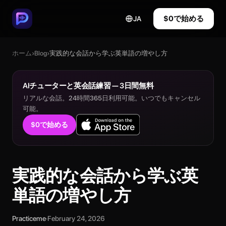
$0で始める
JA
ホーム
›
Blog
›
実践的な会話から学ぶ英単語の増やし方
AIチューターと英会話練習 — 3日間無料
リアルな会話。24時間365日利用可能。いつでもキャンセル
可能。
$0で始める
実践的な会話から学ぶ英
単語の増やし方
Practiceme
·
February 24, 2026