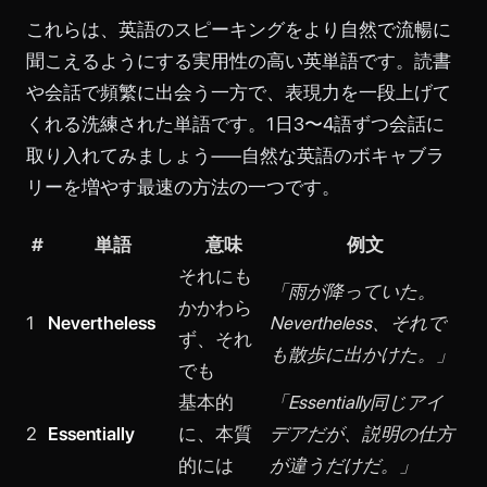
これらは、英語のスピーキングをより自然で流暢に
聞こえるようにする実用性の高い英単語です。読書
や会話で頻繁に出会う一方で、表現力を一段上げて
くれる洗練された単語です。1日3〜4語ずつ会話に
取り入れてみましょう——自然な英語のボキャブラ
リーを増やす最速の方法の一つです。
#
単語
意味
例文
それにも
「雨が降っていた。
かかわら
1
Nevertheless
Nevertheless、それで
ず、それ
も散歩に出かけた。」
でも
基本的
「Essentially同じアイ
2
Essentially
に、本質
デアだが、説明の仕方
的には
が違うだけだ。」