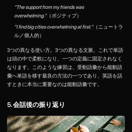
"The support from my friends was
overwhelming."
（ポジティブ）
"I find big cities overwhelming at first."
（ニュートラ
ル／個人的）
3つの異なる使い方。3つの異なる文脈。これで単語
は頭の中で柔軟になり、一つの定義に固定されなく
なります。このような練習は、受動語彙から能動語
彙へ単語を移す最良の方法の一つであり、英語を話
すときに本当に重要なのは能動語彙です。
5. 会話後の振り返り