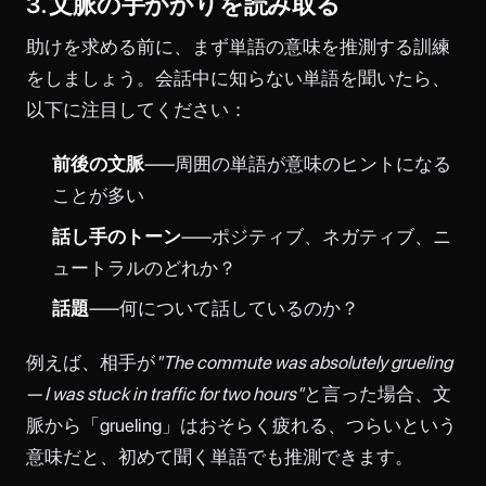
3. 文脈の手がかりを読み取る
助けを求める前に、まず単語の意味を推測する訓練
をしましょう。会話中に知らない単語を聞いたら、
以下に注目してください：
前後の文脈
——周囲の単語が意味のヒントになる
ことが多い
話し手のトーン
——ポジティブ、ネガティブ、ニ
ュートラルのどれか？
話題
——何について話しているのか？
例えば、相手が
"The commute was absolutely grueling
— I was stuck in traffic for two hours"
と言った場合、文
脈から「grueling」はおそらく疲れる、つらいという
意味だと、初めて聞く単語でも推測できます。