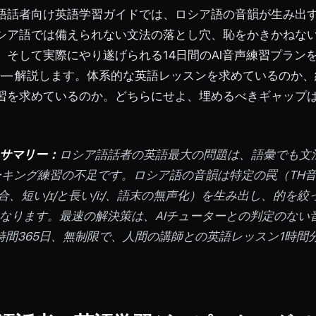
語話者向け英語学習ガイドでは、ロシア語の音韻が生み出
シア語では備えられない文法の落とし穴、恥をかきかねな
、そして実際にやり遂げられる14日間のAI音声練習プランを 
5で ― 解説します。体系的な英語レッスンを求めているのか
習を求めているのか。どちらにせよ、埋めるべきギャップは同
。
サマリー：
ロシア語話者の英語最大の問題は、語彙でも文
ーキング練習の不足です。ロシア語の音韻は特定の罠（TH音
融合、短い/ɪ/と長い/iː/、語末の無声化）を生み出し、的を
なります。最速の解決策は、AIチューターとの判定のない
24時間365日、無制限で、人間の講師との英語レッスン1時