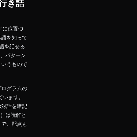
行き詰
ンドに位置づ
英語を知って
英語を話せる
が、パターン
というもので
プログラムの
ています。
の対話を暗記
Э）は読解と
りで、配点も