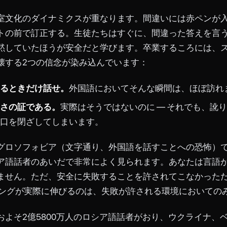
室文化のダイナミクスが重なります。間違いには赤ペンが
トの前で訂正する。生徒たちはすぐに、間違った答えを言
黙していたほうが安全だと学びます。卒業するころには、
壊する2つの信念が染み込んでいます：
るときだけ話せ。
外国語においてそんな瞬間は、ほぼ訪れ
さの証である。
実際はそうではないのに ― それでも、訛
口を閉ざしてしまいます。
グロソフォビア（文字通り、外国語を話すことへの恐怖）
ア語話者のあいだで非常によく見られます。あなたは言語
ません。ただ、安全に失敗することを許されてこなかった
キングが実際に伸びるのは、失敗が許される環境においての
およそ2億5800万人のロシア語話者がおり、ウクライナ、