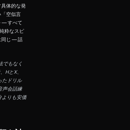
す具体的な発
い「空似言
― すべて
、純粋なスピ
じ ― 話
法でもなく
、HとХ、
絞ったドリル
音声会話練
間分よりも安価