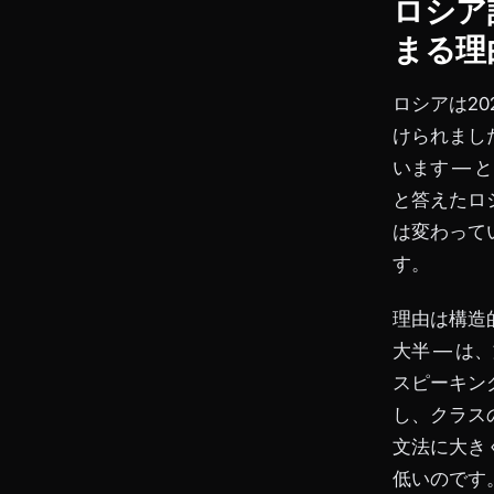
ロシア
まる理
ロシアは20
けられまし
います ―
と答えたロ
は変わって
す。
理由は構造
大半 ― 
スピーキン
し、クラス
文法に大き
低いのです