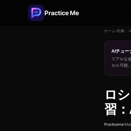
Practice Me
ホーム
›
対象：
›
AIチュー
リアルな会
セル可能
ロシ
習：
Practiceme
·
May