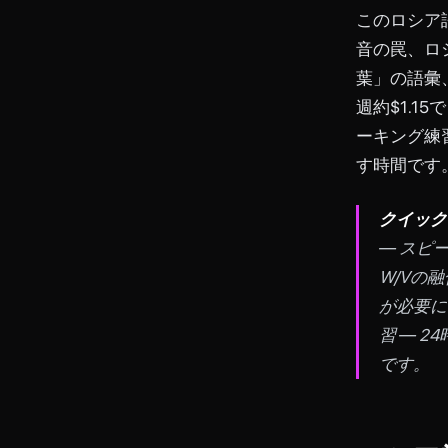
このロシア
音の罠、ロ
葉」の語彙
週約$1.1
ーキング練
す時間です
クイック
― スピ
W/Vの
が必要に
習 ― 
です。