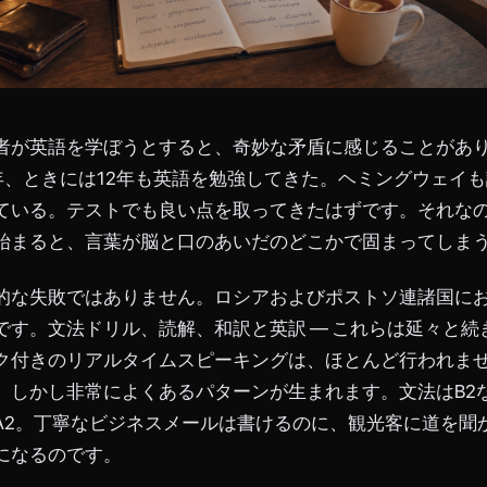
者が英語を学ぼうとすると、奇妙な矛盾に感じることがあ
0年、ときには12年も英語を勉強してきた。ヘミングウェイ
ている。テストでも良い点を取ってきたはずです。それな
始まると、言葉が脳と口のあいだのどこかで固まってしま
的な失敗ではありません。ロシアおよびポストソ連諸国に
です。文法ドリル、読解、和訳と英訳 ― これらは延々と続
ク付きのリアルタイムスピーキングは、ほとんど行われま
、しかし非常によくあるパターンが生まれます。文法はB2
A2。丁寧なビジネスメールは書けるのに、観光客に道を聞
になるのです。