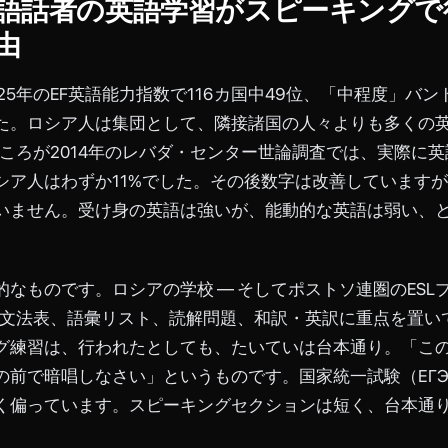
語話者の英語学習がスピーキングで
由
25年のEF英語能力指数で116カ国中49位、「中程度」バ
た。ロシア人は集団として、隣接諸国の人々よりも多くの
 ところが2014年のレバダ・センター世論調査では、実際に
シア人はわずか11%でした。その後数字は改善しています
いません。受け身の英語は強いが、能動的な英語は弱い、
的なものです。ロシアの学校 ― そしてポストソ連圏のESL
は、文法表、語彙リスト、読解問題、和訳・英訳に重点を置い
グ練習は、行われたとしても、たいていは台本通り。「こ
の前で暗唱しなさい」というものです。国家統一試験（ЕГ
く偏っています。スピーキングセクションは短く、台本通
。