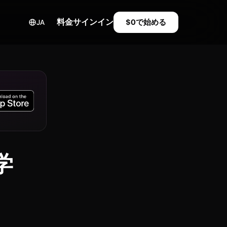
料金
サインイン
$0で始める
JA
学