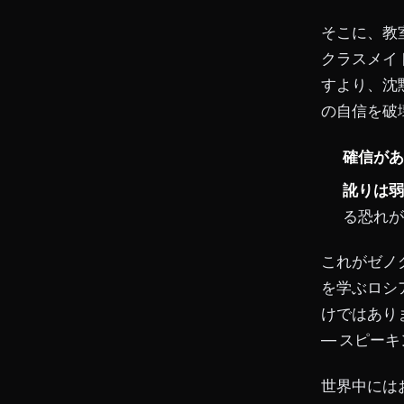
そこに、教
クラスメイ
すより、沈
の自信を破
確信があ
訛りは弱
る恐れが
これがゼノ
を学ぶロシ
けではあり
― スピー
世界中には