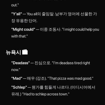
out."
"Y'all"
— You all의 줄임말. 남부가 영어에 선물한 가
장 유용한 단어.
"Might could"
— 이중 조동사. "I might could help you
with that."
뉴욕시 🏙️
"Deadass"
— 진심으로. "I'm deadass tired right
now."
"Mad"
— 매우 (강조). "That pizza was mad good."
"Schlep"
— 뭔가를 힘들게 나르다. (이디시어에서
유래.) "Had to schlep across town."