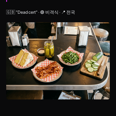
🇬🇧 "Dead cert" · 🟢 비격식 · 📍 전국