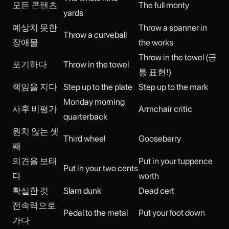
모든 콘텐츠
The full monty
yards
예상치 못한
Throw a spanner in
Throw a curveball
장애물
the works
Throw in the towel (공
포기하다
Throw in the towel
통 표현!)
책임을 지다
Step up to the plate
Step up to the mark
Monday morning
사후 비평가
Armchair critic
quarterback
원치 않는 셋
Third wheel
Gooseberry
째
의견을 보태
Put in your tuppence
Put in your two cents
다
worth
확실한 것
Slam dunk
Dead cert
전속력으로
Pedal to the metal
Put your foot down
가다