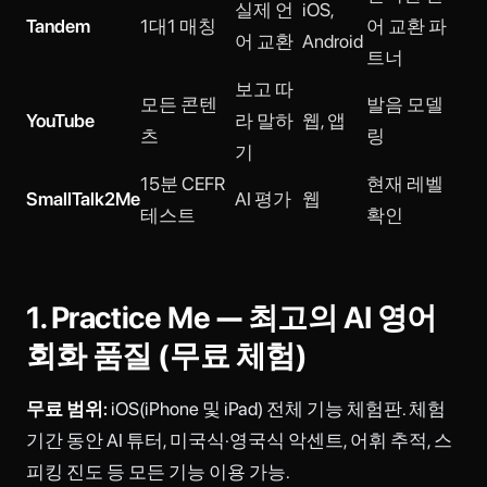
실제 언
iOS,
Tandem
1대1 매칭
어 교환 파
어 교환
Android
트너
보고 따
모든 콘텐
발음 모델
YouTube
라 말하
웹, 앱
츠
링
기
15분 CEFR
현재 레벨
SmallTalk2Me
AI 평가
웹
테스트
확인
1. Practice Me — 최고의 AI 영어
회화 품질 (무료 체험)
무료 범위:
iOS(iPhone 및 iPad) 전체 기능 체험판. 체험
기간 동안 AI 튜터, 미국식·영국식 악센트, 어휘 추적, 스
피킹 진도 등 모든 기능 이용 가능.