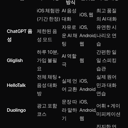
방식
iOS 체험판
AI 음성
최고 품질
iOS, 웹
(기간 한정)
대화
의 AI 대화
자유로
iOS,
유연한 시
ChatGPT 음
제한된 음
운 AI 채
Android,
나리오 연
성
성 모드
팅
웹
습
하루 10분,
간편한 일
AI 역할
Gliglish
가입 불필
웹
일 스피킹
극
요
습관
전체 채팅 +
실제 원어
실제 언
iOS,
HelloTalk
음성 대화
민과 대화
어 교환
Android
방
연습
문장 따
iOS,
광고 포함
어휘 + 게이
Duolingo
라 말하
Android,
코스
미피케이션
기
웹
진지한 언