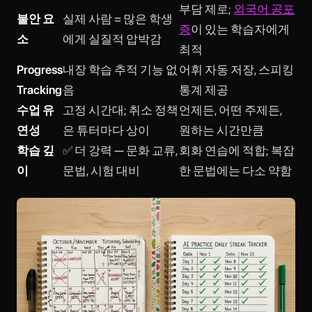
부담 제로;
외국어 공포
불안 요
실제 사람 = 많은 학생
증
이 있는 학습자에게
소
에게 실질적 압박감
최적
Progress
내장 학습 추적 기능 없
어휘 자동 저장, 스피킹
Tracking
음
통계 제공
수업 유
고정 시간대; 취소 정책
언제든, 어떤 주제든,
연성
은 튜터마다 상이
원하는 시간만큼
학습 깊
✅ 더 강력 — 문화 교류,
회화 연습에 적합; 복잡
이
문법, 시험 대비
한 문법에는 다소 약함