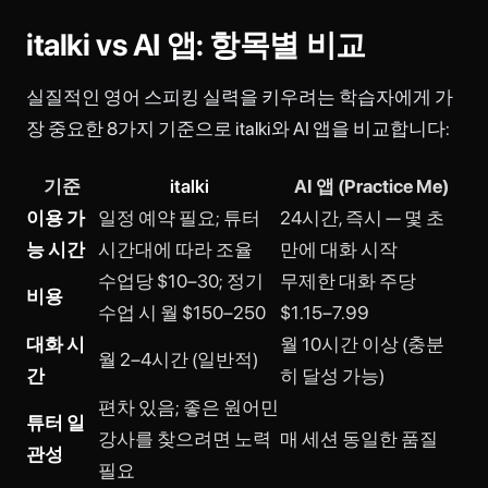
italki vs AI 앱: 항목별 비교
실질적인 영어 스피킹 실력을 키우려는 학습자에게 가
장 중요한 8가지 기준으로 italki와 AI 앱을 비교합니다:
기준
italki
AI 앱 (Practice Me)
이용 가
일정 예약 필요; 튜터
24시간, 즉시 — 몇 초
능 시간
시간대에 따라 조율
만에 대화 시작
수업당 $10–30; 정기
무제한 대화 주당
비용
수업 시 월 $150–250
$1.15–7.99
대화 시
월 10시간 이상 (충분
월 2–4시간 (일반적)
간
히 달성 가능)
편차 있음; 좋은 원어민
튜터 일
강사를 찾으려면 노력
매 세션 동일한 품질
관성
필요