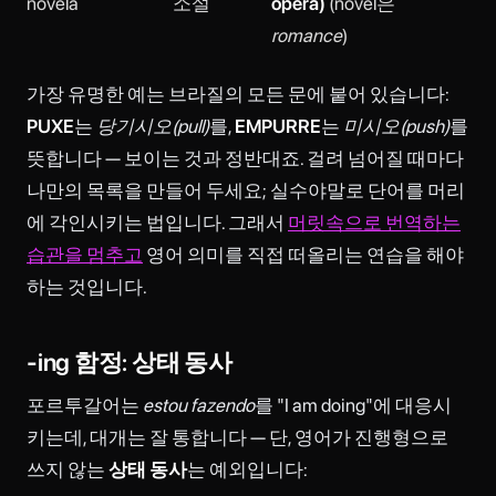
novela
소설
opera)
(novel은
romance
)
가장 유명한 예는 브라질의 모든 문에 붙어 있습니다:
PUXE
는
당기시오(pull)
를,
EMPURRE
는
미시오(push)
를
뜻합니다 — 보이는 것과 정반대죠. 걸려 넘어질 때마다
나만의 목록을 만들어 두세요; 실수야말로 단어를 머리
에 각인시키는 법입니다. 그래서
머릿속으로 번역하는
습관을 멈추고
영어 의미를 직접 떠올리는 연습을 해야
하는 것입니다.
-ing 함정: 상태 동사
포르투갈어는
estou fazendo
를 "I am doing"에 대응시
키는데, 대개는 잘 통합니다 — 단, 영어가 진행형으로
쓰지 않는
상태 동사
는 예외입니다: