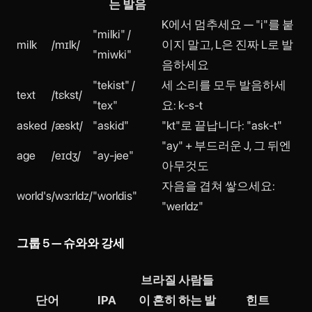
는 발음
K에서 멈추세요 — "i"를 붙
"milki" /
milk
/mɪlk/
이지 말고, L은 진짜 L로 발
"miwki"
음하세요
"tekist" /
세 소리를 모두 발음하세
text
/tɛkst/
"tex"
요: k-s-t
asked
/æskt/
"askid"
"kt"로 끝납니다: "ask-t"
"ay" + 부드러운 J, 그 뒤엔
age
/eɪdʒ/
"ay-jee"
아무것도
자음을 겹쳐 쌓으세요:
world's
/wɜːrldz/
"worldis"
"werldz"
그룹 5 — 슈와와 강세
브라질 사람들
단어
IPA
이 흔히 하는 발
힌트