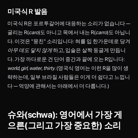
미국식 R 발음
미국식 R은 포르투갈어에 대응하는 소리가 없습니다 —
굴리는 R(
caro
)도 아니고 목에서 내는 R(
carro
)도 아닙니
다. 이것은 "뭉친" 소리입니다: 혀를 입 한가운데로 당겨
아무 데도 닿지 않게
하고, 입술은 살짝 둥글게 만듭니
다. 가장 까다로운 건 단어 중간과 끝에 오는 R입니다:
world
,
girl
,
water
,
thirty
. (영국식 영어는 이런 R을 많이 생
략하는데, 일부 브라질 사람들은 이게 더 쉽다고 느낍니
다 — 억양에 관해서는 아래에서 더 다룹니다.)
슈와(schwa): 영어에서 가장 게
으른(그리고 가장 중요한) 소리