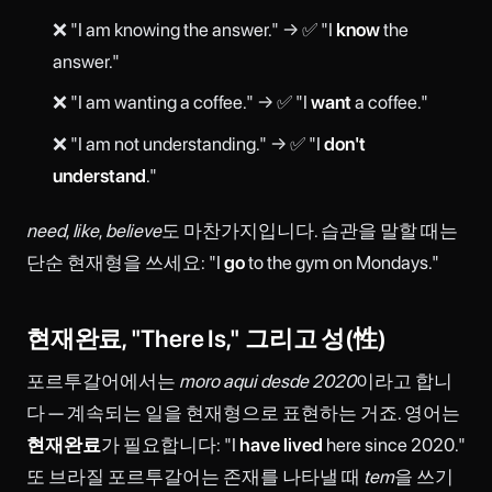
❌ "I am knowing the answer." → ✅ "I
know
the
answer."
❌ "I am wanting a coffee." → ✅ "I
want
a coffee."
❌ "I am not understanding." → ✅ "I
don't
understand
."
need
,
like
,
believe
도 마찬가지입니다. 습관을 말할 때는
단순 현재형을 쓰세요: "I
go
to the gym on Mondays."
현재완료, "There Is," 그리고 성(性)
포르투갈어에서는
moro aqui desde 2020
이라고 합니
다 — 계속되는 일을 현재형으로 표현하는 거죠. 영어는
현재완료
가 필요합니다: "I
have lived
here since 2020."
또 브라질 포르투갈어는 존재를 나타낼 때
tem
을 쓰기