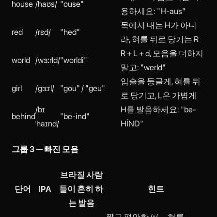
house
/haʊs/
"ouse"
용하세요: "H-aus"
목에서 내는 H가 아니
red
/rɛd/
"hed"
라, 혀를 뒤로 당기는 R
R + L + d, 모음을 더하지
world
/wɜːrld/
"worldi"
말고: "werld"
입술을 둥글게, 혀를 뒤
girl
/ɡɜːrl/
"gou" / "geu"
로 당기고, L은 가볍게
/bɪ
H를 발음하세요: "be-
behind
"be-ind"
ˈhaɪnd/
HÍND"
그룹 3 — 빠진 모음
브라질 사람
단어
IPA
들이 흔히 하
힌트
는 발음
짧고 편안한 /ɪ/ — 혀를