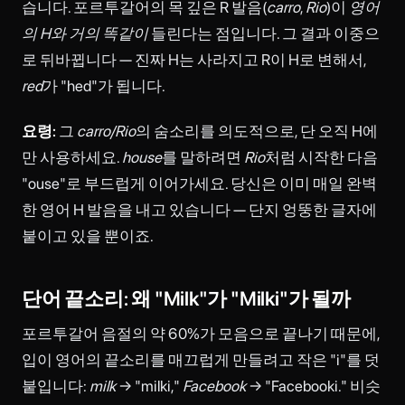
습니다. 포르투갈어의 목 깊은 R 발음(
carro
,
Rio
)이
영어
의 H와 거의 똑같이
들린다는 점입니다. 그 결과 이중으
로 뒤바뀝니다 — 진짜 H는 사라지고 R이 H로 변해서,
red
가 "hed"가 됩니다.
요령:
그
carro/Rio
의 숨소리를 의도적으로, 단 오직 H에
만 사용하세요.
house
를 말하려면
Rio
처럼 시작한 다음
"ouse"로 부드럽게 이어가세요. 당신은 이미 매일 완벽
한 영어 H 발음을 내고 있습니다 — 단지 엉뚱한 글자에
붙이고 있을 뿐이죠.
단어 끝소리: 왜 "Milk"가 "Milki"가 될까
포르투갈어 음절의 약 60%가 모음으로 끝나기 때문에,
입이 영어의 끝소리를 매끄럽게 만들려고 작은 "i"를 덧
붙입니다:
milk
→ "milki,"
Facebook
→ "Facebooki." 비슷