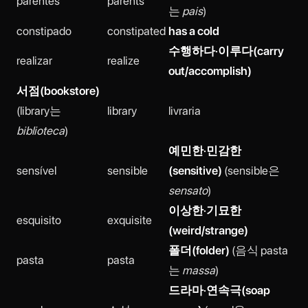
parentes
parents
는
pais
)
constipado
constipated
has a cold
수행하다·이루다(carry
realizar
realize
out/accomplish)
서점(bookstore)
(library는
library
livraria
biblioteca
)
예민한·민감한
sensível
sensible
(sensitive)
(sensible은
sensato
)
이상한·기묘한
esquisito
exquisite
(weird/strange)
폴더(folder)
(음식 pasta
pasta
pasta
는
massa
)
드라마·연속극(soap