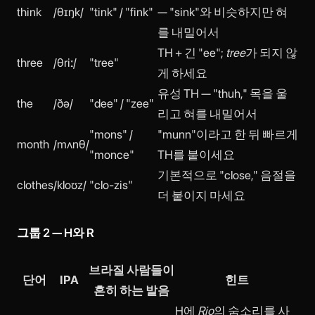
think
/θɪŋk/
"tink" / "fink"
— "sink"와 비슷하지만 혀
를 내밀어서
TH + 긴 "ee";
tree
가 되지 않
three
/θriː/
"tree"
게 하세요
유성 TH — "thuh," 목을 울
the
/ðə/
"dee" / "zee"
리고 혀를 내밀어서
"mons" /
"munn"이라고 한 뒤 빠르게
month
/mʌnθ/
"monce"
TH를 붙이세요
기본적으로 "close," 음절을
clothes
/kloʊz/
"clo-zis"
더 붙이지 마세요
그룹 2 — H와 R
브라질 사람들이
단어
IPA
힌트
흔히 하는 발음
H에
Rio
의 숨소리를 사