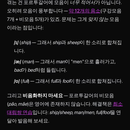
겪는 건 포르투갈어에 모음이
너무 적어서
가 아닙니다.
오히려 모음이 풍부합니다 —
약 12개의 음소
(구강모음
7개 + 비모음 5개)가 있죠. 문제는 그게
맞지 않는
모음
이라는 점입니다:
/ɪ/
(
ship
) — 그래서
ship
과
sheep
이 한 소리로 합쳐집
니다.
/æ/
(
man
) — 그래서
man
이 "men"으로 흘러가고,
bad
가
bed
처럼 들립니다.
/ʊ/
(
full
) — 그래서
full
과
fool
이 한 소리로 합쳐집니다.
그리고
비음화하지 마세요
— 포르투갈어의 비모음
(
pão
,
mãe
)은 영어에 존재하지 않습니다. 해결책은
최소
대립쌍 연습
입니다:
ship/sheep
,
man/men
,
full/fool
을 연
달아 발음해 보세요.