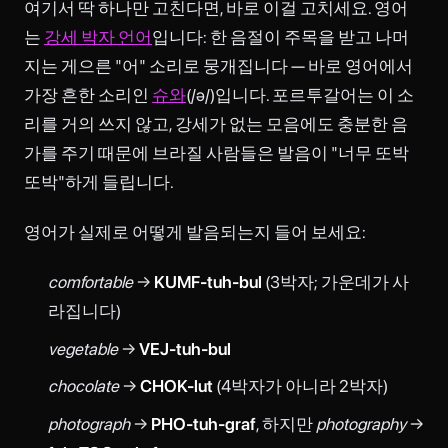
여기서 딱 하나만 고친다면, 바로 이걸 고치세요. 영어
는
강세 박자 언어
입니다: 한 음절이 주목을 받고 나머
지는 게으른 "어" 소리로 뭉개집니다 — 바로 영어에서
가장 흔한 소리인
슈와
(/ə/)입니다. 포르투갈어는 이 소
리를 거의 쓰지 않고, 강세가 없는 모음에도 충분한 음
가를 주기 때문에 브라질 사람들은 발음이 "너무 또박
또박"하게 들립니다.
영어가 실제로 어떻게 발음되는지 들어 보세요:
comfortable
→
KUMF-tuh-bul
(3박자; 가운데가 사
라집니다)
vegetable
→
VEJ-tuh-bul
chocolate
→
CHOK-lut
(4박자가 아니라 2박자)
photograph
→
PHO-tuh-graf
, 하지만
photography
→