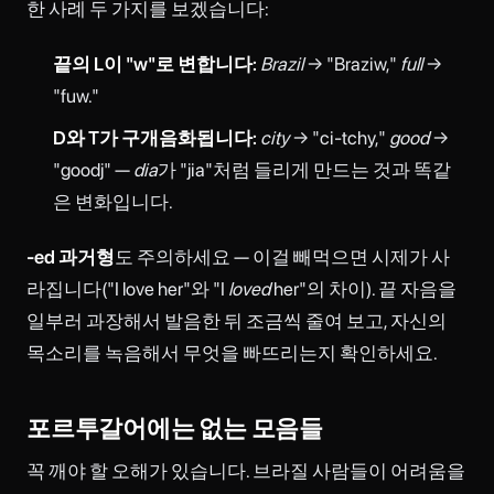
한 사례 두 가지를 보겠습니다:
끝의 L이 "w"로 변합니다:
Brazil
→ "Braziw,"
full
→
"fuw."
D와 T가 구개음화됩니다:
city
→ "ci-tchy,"
good
→
"goodj" —
dia
가 "jia"처럼 들리게 만드는 것과 똑같
은 변화입니다.
-ed 과거형
도 주의하세요 — 이걸 빼먹으면 시제가 사
라집니다("I love her"와 "I
loved
her"의 차이). 끝 자음을
일부러 과장해서 발음한 뒤 조금씩 줄여 보고, 자신의
목소리를 녹음해서 무엇을 빠뜨리는지 확인하세요.
포르투갈어에는 없는 모음들
꼭 깨야 할 오해가 있습니다. 브라질 사람들이 어려움을