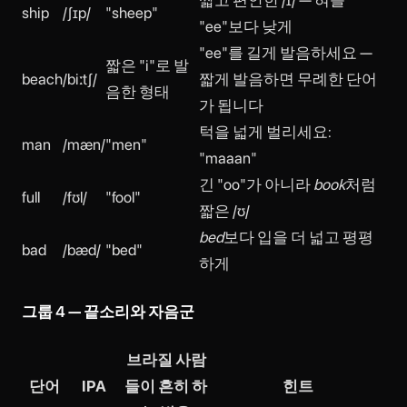
ship
/ʃɪp/
"sheep"
"ee"보다 낮게
"ee"를 길게 발음하세요 —
짧은 "i"로 발
beach
/biːtʃ/
짧게 발음하면 무례한 단어
음한 형태
가 됩니다
턱을 넓게 벌리세요:
man
/mæn/
"men"
"maaan"
긴 "oo"가 아니라
book
처럼
full
/fʊl/
"fool"
짧은 /ʊ/
bed
보다 입을 더 넓고 평평
bad
/bæd/
"bed"
하게
그룹 4 — 끝소리와 자음군
브라질 사람
단어
IPA
들이 흔히 하
힌트