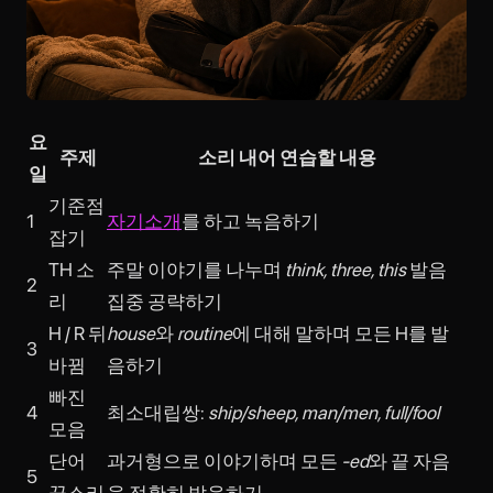
요
주제
소리 내어 연습할 내용
일
기준점
1
자기소개
를 하고 녹음하기
잡기
TH 소
주말 이야기를 나누며
think, three, this
발음
2
리
집중 공략하기
H / R 뒤
house
와
routine
에 대해 말하며 모든 H를 발
3
바뀜
음하기
빠진
4
최소대립쌍:
ship/sheep, man/men, full/fool
모음
단어
과거형으로 이야기하며 모든
-ed
와 끝 자음
5
끝소리
을 정확히 발음하기