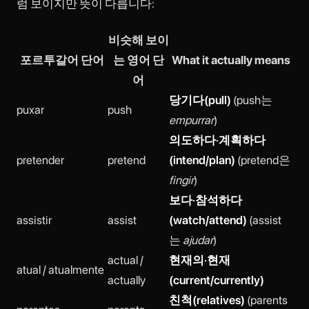
럼 보이지만 뜻이 다릅니다:
비슷해 보이
포르투갈어 단어
는 영어 단
What it actually means
어
당기다(pull)
(push는
puxar
push
empurrar
)
의도하다·계획하다
pretender
pretend
(intend/plan)
(pretend은
fingir
)
보다·참석하다
assistir
assist
(watch/attend)
(assist
는
ajudar
)
actual /
현재의·현재
atual / atualmente
actually
(current/currently)
친척(relatives)
(parents