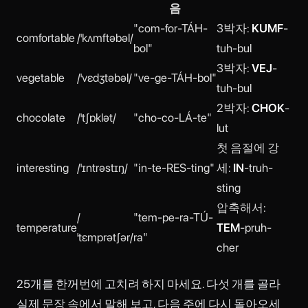
음
"com-for-TÁH-
3박자:
KUMF
-
comfortable
/ˈkʌmftəbəl/
bol"
tuh-bul
3박자:
VEJ
-
vegetable
/ˈvɛdʒtəbəl/
"ve-ge-TÁH-bol"
tuh-bul
2박자:
CHOK
-
chocolate
/ˈtʃɒklət/
"cho-co-LÁ-te"
lut
첫 음절에 강
interesting
/ˈɪntrəstɪŋ/
"in-te-RES-ting"
세:
IN
-truh-
sting
압축해서:
/
"tem-pe-ra-TÚ-
temperature
TEM
-pruh-
ˈtɛmprətʃər/
ra"
cher
25개를 한꺼번에 고치려 하지 마세요. 다섯 개를 골라
실제 문장 속에서 말해 보고, 다음 주에 다시 돌아오세