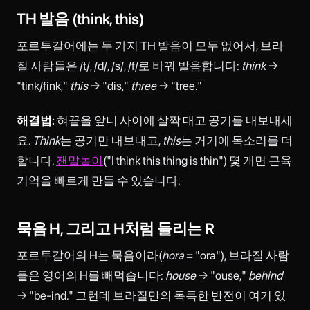
TH 발음 (think, this)
포르투갈어에는 두 가지 TH 발음이 모두 없어서, 브라
질 사람들은 /t/, /d/, /s/, /f/로 바꿔 발음합니다:
think
→
"tink/fink,"
this
→ "dis,"
three
→ "tree."
해결법:
혀끝을 앞니 사이에 살짝 대고 공기를 내보내세
요.
Think
는 공기만 내보내고,
this
는 거기에 목소리를 더
합니다.
잰말놀이
("I think this thing is thin") 몇 개면 근육
기억을 빠르게 만들 수 있습니다.
묵음 H, 그리고 H처럼 들리는 R
포르투갈어의 H는 묵음이라(
hora
= "ora"), 브라질 사람
들은 영어의 H를 빼먹습니다:
house
→ "ouse,"
behind
→ "be-ind." 그런데 브라질만의 독특한 반전이 여기 있