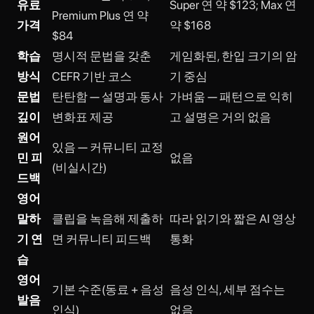
유료
Super 연 약 $123; Max 연
Premium Plus 연 약
가격
약 $168
$84
학습
명시적 문법을 갖춘
게임화된, 한입 크기의 암
방식
CEFR 기반 코스
기 중심
문법
탄탄함 — 설명과 동사
가벼움 — 패턴으로 익히
깊이
변화표 제공
고 설명은 거의 없음
원어
있음 — 커뮤니티 교정
민 피
없음
(비실시간)
드백
영어
말하
클립을 녹음해 제출하
따라 읽기와 짧은 AI 영상
기 연
면 커뮤니티 피드백
통화
습
영어
기본 수준(동료 + 음성
음성 인식, 세부 점수는
발음
인식)
없음