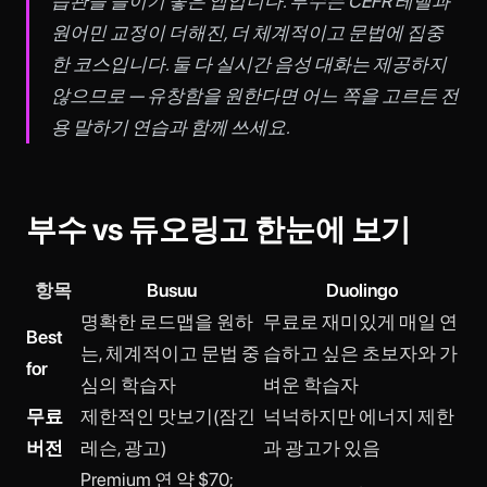
습관을 들이기 좋은 앱입니다. 부수는 CEFR 레벨과
원어민 교정이 더해진, 더 체계적이고 문법에 집중
한 코스입니다. 둘 다 실시간 음성 대화는 제공하지
않으므로 — 유창함을 원한다면 어느 쪽을 고르든 전
용 말하기 연습과 함께 쓰세요.
부수 vs 듀오링고 한눈에 보기
항목
Busuu
Duolingo
명확한 로드맵을 원하
무료로 재미있게 매일 연
Best
는, 체계적이고 문법 중
습하고 싶은 초보자와 가
for
심의 학습자
벼운 학습자
무료
제한적인 맛보기(잠긴
넉넉하지만 에너지 제한
버전
레슨, 광고)
과 광고가 있음
Premium 연 약 $70;