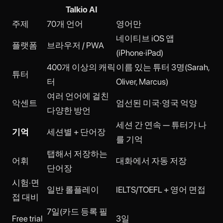
Talkio AI
주제
70개 언어
영어만
네이티브 iOS 앱
플랫폼
브라우저 / PWA
(iPhone·iPad)
400개 이상의 캐릭
이름 있는 튜터 3명(Sarah,
튜터
터
Oliver, Marcus)
여러 언어에 걸친
악센트
엄선된 미국·영국 억양
다양한 방언
세션 간 연속 — 튜터가 나
기억
세션별 + 단어장
를 기억
탭해서 저장하는
어휘
대화에서 자동 저장
단어장
시험·면
일반 롤플레이
IELTS/TOEFL + 영어 면접
접 대비
7일(카드 등록 필
Free trial
3일