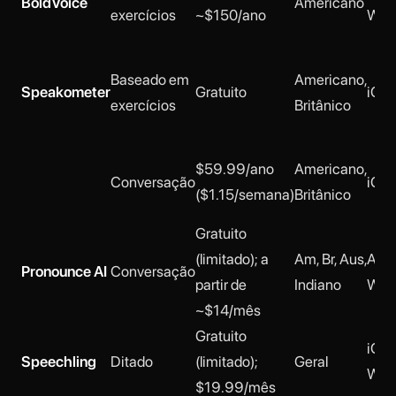
BoldVoice
Americano
exercícios
~$150/ano
Web
Baseado em
Americano,
Speakometer
Gratuito
iOS,
exercícios
Britânico
$59.99/ano
Americano,
Conversação
iOS
($1.15/semana)
Britânico
Gratuito
(limitado); a
Am, Br, Aus,
Andr
Pronounce AI
Conversação
partir de
Indiano
Web
~$14/mês
Gratuito
iOS,
Speechling
Ditado
(limitado);
Geral
Web
$19.99/mês