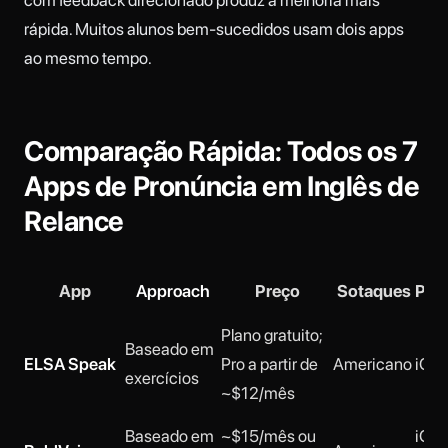
rápida. Muitos alunos bem-sucedidos usam dois apps
ao mesmo tempo.
Comparação Rápida: Todos os 7
Apps de Pronúncia em Inglês de
Relance
App
Approach
Preço
Sotaques
Pla
Plano gratuito;
Baseado em
ELSA Speak
Pro a partir de
Americano
iOS,
exercícios
~$12/mês
Baseado em
~$15/mês ou
iOS,