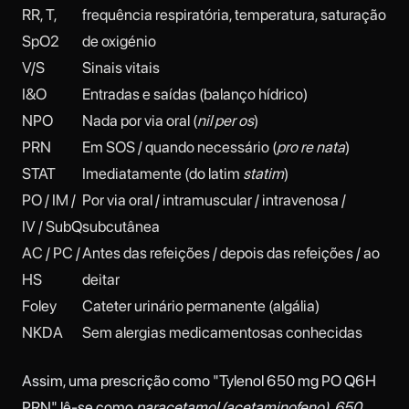
RR, T,
frequência respiratória, temperatura, saturação
SpO2
de oxigénio
V/S
Sinais vitais
I&O
Entradas e saídas (balanço hídrico)
NPO
Nada por via oral (
nil per os
)
PRN
Em SOS / quando necessário (
pro re nata
)
STAT
Imediatamente (do latim
statim
)
PO / IM /
Por via oral / intramuscular / intravenosa /
IV / SubQ
subcutânea
AC / PC /
Antes das refeições / depois das refeições / ao
HS
deitar
Foley
Cateter urinário permanente (algália)
NKDA
Sem alergias medicamentosas conhecidas
Assim, uma prescrição como "Tylenol 650 mg PO Q6H
PRN" lê-se como
paracetamol (acetaminofeno), 650