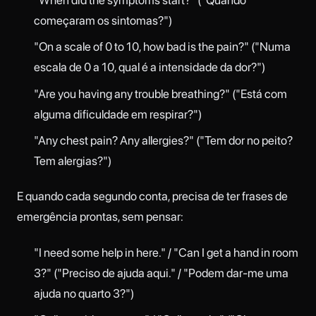
começaram os sintomas?")
"On a scale of 0 to 10, how bad is the pain?" ("Numa
escala de 0 a 10, qual é a intensidade da dor?")
"Are you having any trouble breathing?" ("Está com
alguma dificuldade em respirar?")
"Any chest pain? Any allergies?" ("Tem dor no peito?
Tem alergias?")
E quando cada segundo conta, precisa de ter frases de
emergência prontas, sem pensar:
"I need some help in here." / "Can I get a hand in room
3?" ("Preciso de ajuda aqui." / "Podem dar-me uma
ajuda no quarto 3?")