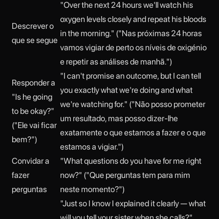
"Over the next 24 hours we'll watch his
oxygen levels closely and repeat his bloods
Descrever o
in the morning." ("Nas próximas 24 horas
que se segue
vamos vigiar de perto os níveis de oxigénio
e repetir as análises de manhã.")
"I can't promise an outcome, but I can tell
Responder a
you exactly what we're doing and what
"Is he going
we're watching for." ("Não posso prometer
to be okay?"
um resultado, mas posso dizer-lhe
("Ele vai ficar
exatamente o que estamos a fazer e o que
bem?")
estamos a vigiar.")
Convidar a
"What questions do you have for me right
fazer
now?" ("Que perguntas tem para mim
perguntas
neste momento?")
"Just so I know I explained it clearly — what
will you tell your sister when she calls?"