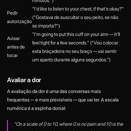
minutos.")
"I'd like to listen to your chest, if that's okay?"
Pedir
("Gostava de auscultar o seu peito, se não
autorização
se importa?")
"I'm going to put this cuff on your arm — it'll
Avisar
feel tight for a few seconds." ("Vou colocar
antes de
esta braçadeira no seu braço — vai sentir
tocar
um aperto durante alguns segundos.")
Avaliar a dor
A avaliação da dor é uma das conversas mais
frequentes — e mais previsíveis — que vai ter. A escala
numérica é a espinha dorsal:
"On a scale of 0 to 10, where 0 is no pain and 10 is the