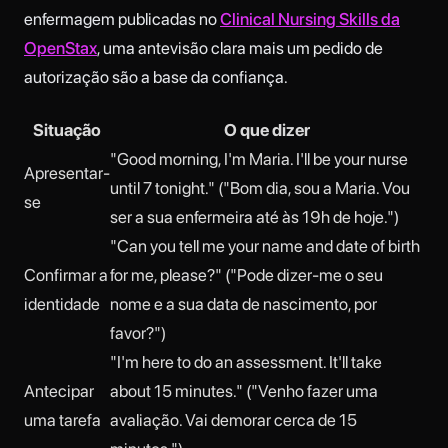
enfermagem publicadas no
Clinical Nursing Skills da
OpenStax
, uma antevisão clara mais um pedido de
autorização são a base da confiança.
Situação
O que dizer
"Good morning, I'm Maria. I'll be your nurse
Apresentar-
until 7 tonight." ("Bom dia, sou a Maria. Vou
se
ser a sua enfermeira até às 19h de hoje.")
"Can you tell me your name and date of birth
Confirmar a
for me, please?" ("Pode dizer-me o seu
identidade
nome e a sua data de nascimento, por
favor?")
"I'm here to do an assessment. It'll take
Antecipar
about 15 minutes." ("Venho fazer uma
uma tarefa
avaliação. Vai demorar cerca de 15