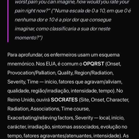
worst pain you can imagine, how would you rate your
pain right now?" ("Numa escala de 0 a 10, em que 0 é
nenhuma dor e 10 é a pior dor que consegue
imaginar, como classificaria a sua dor neste
momento?")
Para aprofundar, os enfermeiros usam um esquema
mnemónico. Nos EUA, é comum o
OPQRST
(Onset,
Provocation/Palliation, Quality, Region/Radiation,
Severity, Time — início, fatores que agravam/aliviam,
qualidade, região/irradiação, intensidade, tempo). No
Reino Unido, ouvirá
SOCRATES
(Site, Onset, Character,
Radiation, Associations, Time course,
Exacerbating/relieving factors, Severity — local, início,
carácter, irradiação, sintomas associados, evolução no
tempo, fatores agravantes/atenuantes, intensidade). As