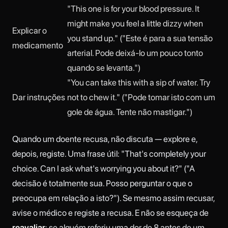
"This one is for your blood pressure. It
might make you feel a little dizzy when
Explicar o
you stand up." ("Este é para a sua tensão
medicamento
arterial. Pode deixá-lo um pouco tonto
quando se levanta.")
"You can take this with a sip of water. Try
Dar instruções
not to chew it." ("Pode tomar isto com um
gole de água. Tente não mastigar.")
Quando um doente recusa, não discuta — explore e,
depois, registe. Uma frase útil: "That's completely your
choice. Can I ask what's worrying you about it?" ("A
decisão é totalmente sua. Posso perguntar o que o
preocupa em relação a isto?"). Se mesmo assim recusar,
avise o médico e registe a recusa. E não se esqueça de
reavaliar
: se alguém referiu uma dor de 8 antes de um