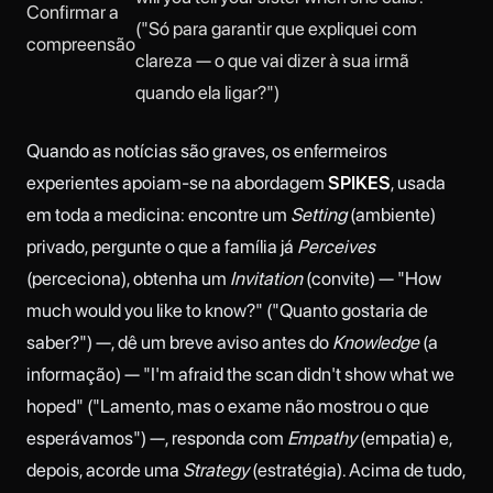
Confirmar a
("Só para garantir que expliquei com
compreensão
clareza — o que vai dizer à sua irmã
quando ela ligar?")
Quando as notícias são graves, os enfermeiros
experientes apoiam-se na abordagem
SPIKES
, usada
em toda a medicina: encontre um
Setting
(ambiente)
privado, pergunte o que a família já
Perceives
(perceciona), obtenha um
Invitation
(convite) — "How
much would you like to know?" ("Quanto gostaria de
saber?") —, dê um breve aviso antes do
Knowledge
(a
informação) — "I'm afraid the scan didn't show what we
hoped" ("Lamento, mas o exame não mostrou o que
esperávamos") —, responda com
Empathy
(empatia) e,
depois, acorde uma
Strategy
(estratégia). Acima de tudo,