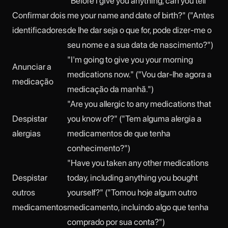
"Before I give you anything, can you tell
Confirmar dois
me your name and date of birth?" ("Antes
identificadores
de lhe dar seja o que for, pode dizer-me o
seu nome e a sua data de nascimento?")
"I'm going to give you your morning
Anunciar a
medications now." ("Vou dar-lhe agora a
medicação
medicação da manhã.")
"Are you allergic to any medications that
Despistar
you know of?" ("Tem alguma alergia a
alergias
medicamentos de que tenha
conhecimento?")
"Have you taken any other medications
Despistar
today, including anything you bought
outros
yourself?" ("Tomou hoje algum outro
medicamentos
medicamento, incluindo algo que tenha
comprado por sua conta?")