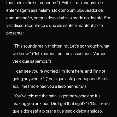
tudo bem, não se preocupe."). Evite — os manuais de
enfermagem assinalam isto como um bloqueador da
comunicação, porque desvaloriza o medo do doente. Em
vez disso, reconheça o que ele sente e mantenha-se
presente:
"This sounds really frightening. Let's go through what
we know." ("Isto parece mesmo assustador. Vamos
ver o que sabemos.")
"I can see you're worried. I'm right here, and I'm not
going anywhere." ("Vejo que está preocupado. Estou
aqui mesmo e não vou a lado nenhum.")
"You've told me the pain is getting worse and it's
making you anxious. Did I get that right?" ("Disse-me
que a dor está a piorar e que isso o deixa ansioso.