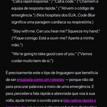
"Call a rapid response." / "Call a code." ("Chamem a
equipa de resposta rápida." / "Ativem o código de
emergência.") (Nos hospitais dos EUA,
Code Blue
significa uma paragem cardíaca ou respiratória.)
"Stay with me. Can you hear me? Squeeze my hand."
("Fique comigo. Está a ouvir-me? Aperte a minha
mão.")
"We're going to take good care of you." ("Vamos
cuidar muito bem de si.")
É precisamente este o tipo de linguagem que beneficia
de ser
ensaiada como um roleplay
— porque não dá
para procurar palavras a meio de uma emergência. E
para
perceber
a fala rápida e abreviada que voa à sua
volta, ajuda treinar o ouvido para a
fala nativa rápida e