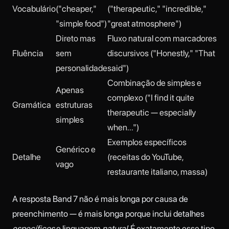
Vocabulário
("cheaper,"
("therapeutic," "incredible,"
"simple food")
"great atmosphere")
Direto mas
Fluxo natural com marcadores
Fluência
sem
discursivos ("Honestly," "That
personalidade
said")
Combinação de simples e
Apenas
complexo ("I find it quite
Gramática
estruturas
therapeutic — especially
simples
when...")
Exemplos específicos
Genérico e
Detalhe
(receitas do YouTube,
vago
restaurante italiano, massa)
A resposta Band 7 não é mais longa por causa de
preenchimento — é mais longa porque inclui detalhes
específicos
e linguagem
natural
. É exatamente esse tipo