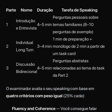
Parte
Nome
Duração
Tarefa de Speaking
Perguntas pessoais sobre
Introdução
1
4–5 min
temas familiares (8–10
e Entrevista
perguntas de exemplo)
1 min de preparação +
Individual
2
3–4 min
monólogo de 2 min a partir de
Long Turn
um task card
Perguntas abstratas
Discussão
3
4–5 min
relacionadas ao tema do task
Bidirecional
da Part 2
O examinador avalia o seu speaking com base em
quatro critérios com peso igual
(25% cada):
Fluency and Coherence
— Você consegue falar