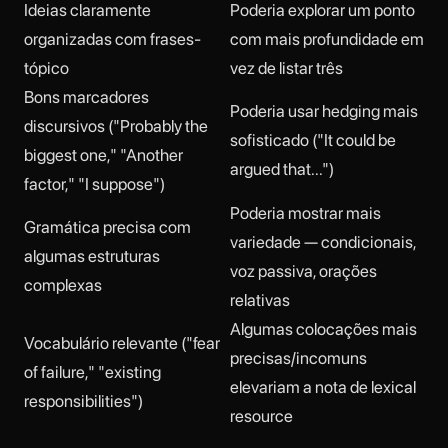
Ideias claramente
Poderia explorar um ponto
organizadas com frases-
com mais profundidade em
tópico
vez de listar três
Bons marcadores
Poderia usar hedging mais
discursivos ("Probably the
sofisticado ("It could be
biggest one," "Another
argued that...")
factor," "I suppose")
Poderia mostrar mais
Gramática precisa com
variedade — condicionais,
algumas estruturas
voz passiva, orações
complexas
relativas
Algumas colocações mais
Vocabulário relevante ("fear
precisas/incomuns
of failure," "existing
elevariam a nota de lexical
responsibilities")
resource