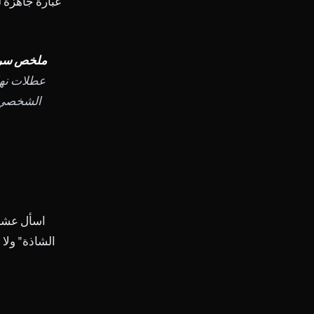
عبارة جاهزة ل
ملخص سري
عطلات نها
الشخصي. ا
اسأل عشرة 
الشاذة" ولا 