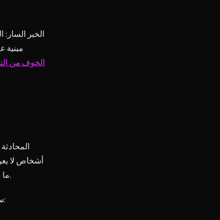
الخبر السار: 
مبنية ع
الخوف من التح
المحادثة 
أشخاص لا يعر
ما بين ثلاثين ثانية وخمس دقائق، ونادراً ما تتطرق إلى شيء مهم. وهذا هو بيت القصيد.
ستحتاج إلى المحادثة القصيرة بالإنجليزية أكثر مما تتصور. إليك أكثر المواقف شيوعاً: