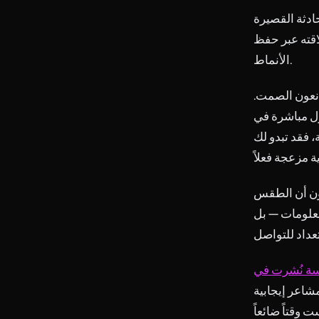
حادثة القصيرة
لاقته عبر حفظ
الأنماط.
انعون الصمت.
ول مباشرة في
 فقد تبدو لك
ون أن الطقس
معلومات — بل
شاعر إيجابية
 وقتاً ضائعاً