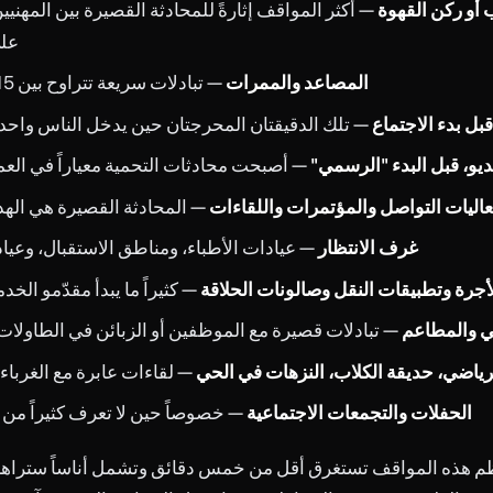
أو ركن القهوة
— أكثر المواقف إثارةً للمحادثة القصيرة بين المهنيين
على
المصاعد والممرات
— تبادلات سريعة تتراوح بين 15 و30 ثانية
قبل بدء الاجتماع
— تلك الدقيقتان المحرجتان حين يدخل الناس واحداً 
يو، قبل البدء "الرسمي"
— أصبحت محادثات التحمية معياراً في العم
اليات التواصل والمؤتمرات واللقاءات
— المحادثة القصيرة هي الهد
غرف الانتظار
— عيادات الأطباء، ومناطق الاستقبال، وعياد
أجرة وتطبيقات النقل وصالونات الحلاقة
— كثيراً ما يبدأ مقدّمو الخ
ي والمطاعم
— تبادلات قصيرة مع الموظفين أو الزبائن في الطاولات
لرياضي، حديقة الكلاب، النزهات في الحي
— لقاءات عابرة مع الغرباء 
الحفلات والتجمعات الاجتماعية
— خصوصاً حين لا تعرف كثيراً من
 هذه المواقف تستغرق أقل من خمس دقائق وتشمل أناساً ستراهم م