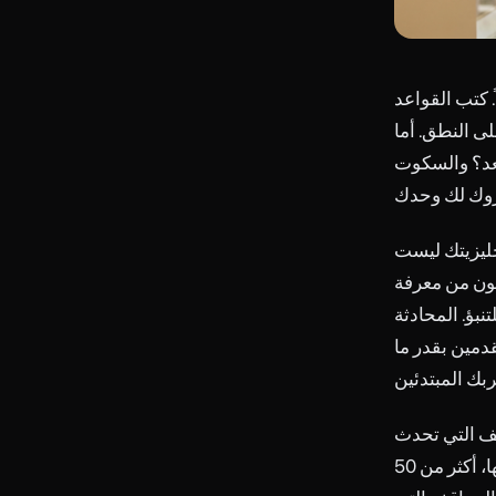
. كتب القواعد
ى النطق. أما
صعد؟ والسكوت
ليزيتك ليست
نون من معرفة
نبؤ. المحادثة
قدمين بقدر ما
قف التي تحدث
فيها، المواضيع الآمنة التي يمكن استخدامها، المواضيع المحظورة التي يجب تجنبها، أكثر من 50