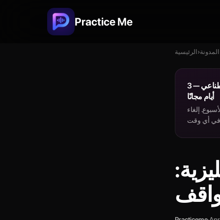
Practice Me
المدونة
›
الرئيسية
تدرّب على اللغة الإنجليزية مع معلمي الذكاء الاصطناعي — 3
أيام مجانًا
سبوع. إلغاء
يزية:
واقف
Practiceme
·
Apr