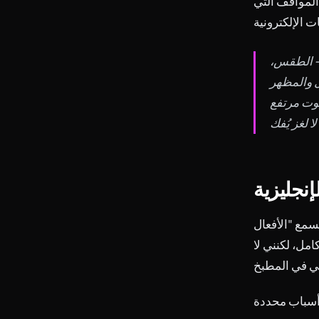
المواقف التي
 — الطقس،
ل والمظهر
صوت مرتفع
إنجليزية
تسمع "الأفعال
امل، لكنني لا