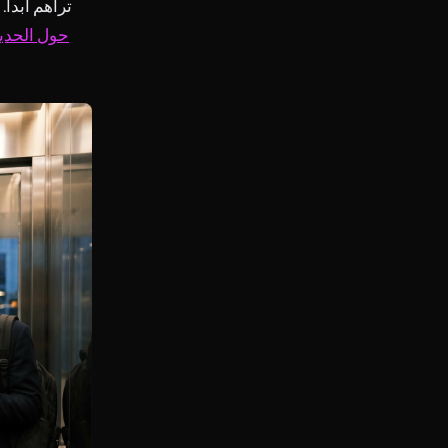
تراهم أبدا
أبحاث BBC حول 