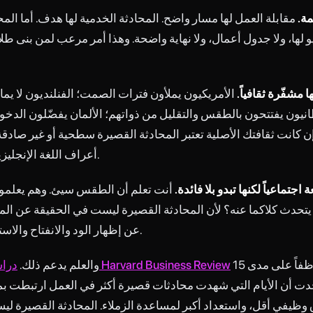
مة.
مقابلة العمل لها مسار واضح. المحادثة الخدمية لها هدف. أما الم
يو لها، ولا جدول أعمال، ولا نهاية واضحة. وهذا أمر مرعب لمن بنى ط
ها مشفّرة ثقافياً.
الأمريكيون يملأون فترات الصمت؛ الفنلنديون لا يم
انيون يفتتحون بالطقس والتقليل من ذواتهم؛ الألمان يفضّلون الدخ
 كانت ثقافتك الأصلية تعتبر المحادثة القصيرة سطحية أو غير صادقة،
أعراف اللغة الإنجليزية مزعجة فعلاً.
عة اجتماعياً لكنها تبدو بلا فائدة.
أنت تعلم أن الطقس سيئ. وهم يعلم
يتحدث كلاكما عنه؟ لأن المحادثة القصيرة ليست في الحقيقة عن ال
عن إظهار الود والانفتاح والاستعداد للتواصل.
تتبّعت 151 موظفاً على مدى 15
دراسة نُشرت في Harvard Business Review
والعلم يدعم ذلك.
جدت أن الأيام التي شهدت محادثات قصيرة أكثر في العمل ارتبطت بم
 وظيفي أقل، واستعداد أكبر لمساعدة الزملاء. المحادثة القصيرة ليست