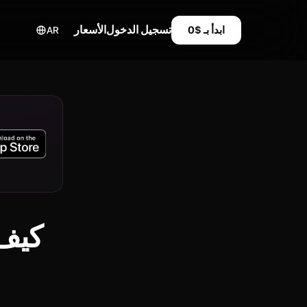
تسجيل الدخول
الأسعار
ابدأ بـ $0
AR
كيف 