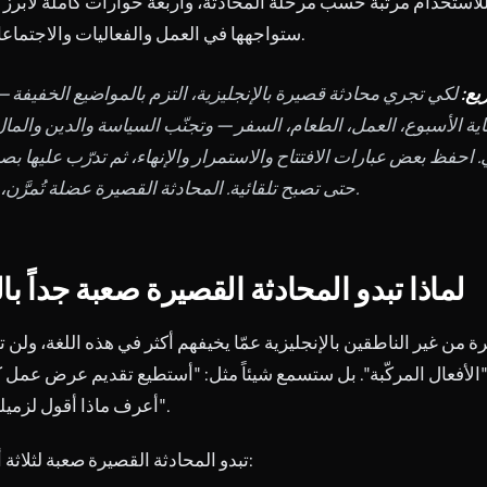
لاستخدام مرتّبة حسب مرحلة المحادثة، وأربعة حوارات كاملة لأبرز 
ستواجهها في العمل والفعاليات والاجتماعات الإلكترونية.
ع:
لكي تجري محادثة قصيرة بالإنجليزية، التزم بالمواضيع الخفيفة
ية الأسبوع، العمل، الطعام، السفر — وتجنّب السياسة والدين والما
حفظ بعض عبارات الافتتاح والاستمرار والإنهاء، ثم تدرّب عليها ب
حتى تصبح تلقائية. المحادثة القصيرة عضلة تُمرَّن، لا لغز يُفك.
لماذا تبدو المحادثة القصيرة صعبة جداً بال
من غير الناطقين بالإنجليزية عمّا يخيفهم أكثر في هذه اللغة، ولن 
"الأفعال المركّبة". بل ستسمع شيئاً مثل: "أستطيع تقديم عرض عمل ك
أعرف ماذا أقول لزميلي في المطبخ".
تبدو المحادثة القصيرة صعبة لثلاثة أسباب محددة: