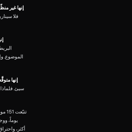
إنها غير منظّ
فلا سينار
إن
البريط
الموضوع. وإن
إنها متوقَّ
سيئ. فلماذا 
يوماً، وو
أكثر، واحتراق