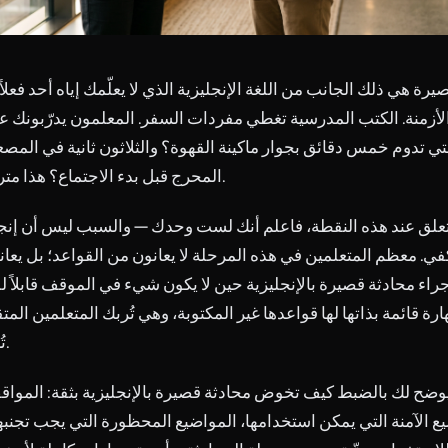
يرة هي ذلك الجانب من اللغة الإنجليزية الذي لا يعلّمك إياه أحد فعلاً
أزمنة. الكتب المدرسية تغطي مفردات السفر. المعلمون يدرّبونك عل
تي تدوم خمس دقائق بجوار ماكينة القهوة؟ والثلاثون ثانية في الم
المحرج قبل بدء الاجتماع؟ هذا متروك لك وحدك.
علق عند هذه النقطة، فاعلم أنك لست وحدك — والسبب ليس أن إنج
كفي. معظم المتعلمين في هذه المرحلة لا يعانون من القواعد؛ بل يعا
جراء محادثة قصيرة بالإنجليزية حين لا يكون شيء في الموقف قابلاً للت
رة قائمة بذاتها لها قواعدها غير المكتوبة، وهي تُربك المتعلمين المت
تُربك المبتدئين.
يوضح لك بالضبط كيف تخوض محادثة قصيرة بالإنجليزية بثقة: الموا