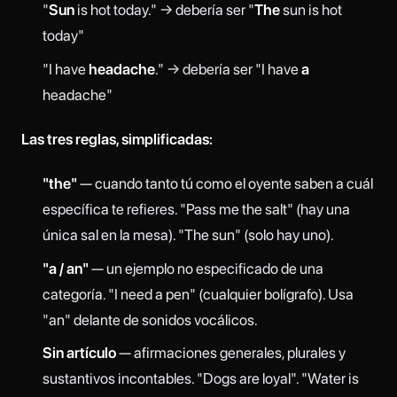
"
Sun
is hot today." → debería ser "
The
sun is hot
today"
"I have
headache
." → debería ser "I have
a
headache"
Las tres reglas, simplificadas:
"the"
— cuando tanto tú como el oyente saben a cuál
específica te refieres. "Pass me the salt" (hay una
única sal en la mesa). "The sun" (solo hay uno).
"a / an"
— un ejemplo no especificado de una
categoría. "I need a pen" (cualquier bolígrafo). Usa
"an" delante de sonidos vocálicos.
Sin artículo
— afirmaciones generales, plurales y
sustantivos incontables. "Dogs are loyal". "Water is