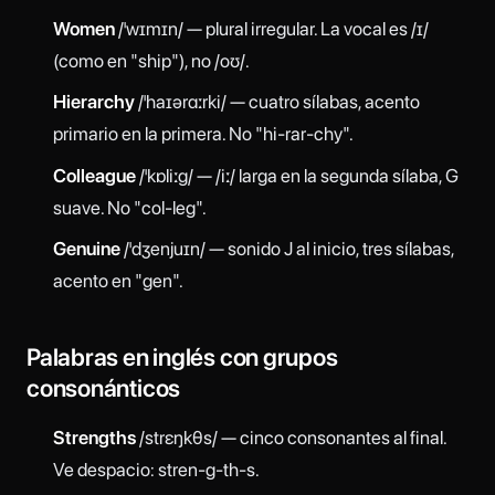
Women
/ˈwɪmɪn/ — plural irregular. La vocal es /ɪ/
(como en "ship"), no /oʊ/.
Hierarchy
/ˈhaɪərɑːrki/ — cuatro sílabas, acento
primario en la primera. No "hi-rar-chy".
Colleague
/ˈkɒliːɡ/ — /iː/ larga en la segunda sílaba, G
suave. No "col-leg".
Genuine
/ˈdʒenjuɪn/ — sonido J al inicio, tres sílabas,
acento en "gen".
Palabras en inglés con grupos
consonánticos
Strengths
/strɛŋkθs/ — cinco consonantes al final.
Ve despacio: stren-g-th-s.