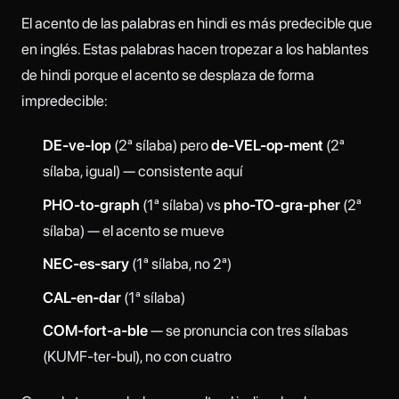
El acento de las palabras en hindi es más predecible que
en inglés. Estas palabras hacen tropezar a los hablantes
de hindi porque el acento se desplaza de forma
impredecible:
DE-ve-lop
(2ª sílaba) pero
de-VEL-op-ment
(2ª
sílaba, igual) — consistente aquí
PHO-to-graph
(1ª sílaba) vs
pho-TO-gra-pher
(2ª
sílaba) — el acento se mueve
NEC-es-sary
(1ª sílaba, no 2ª)
CAL-en-dar
(1ª sílaba)
COM-fort-a-ble
— se pronuncia con tres sílabas
(KUMF-ter-bul), no con cuatro