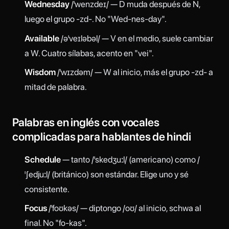
Wednesday
/ˈwenzdeɪ/ — D muda después de N,
luego el grupo -zd-. No "Wed-nes-day".
Available
/əˈveɪləbəl/ — V en el medio, suele cambiar
a W. Cuatro sílabas, acento en "vei".
Wisdom
/ˈwɪzdəm/ — W al inicio, más el grupo -zd- a
mitad de palabra.
Palabras en inglés con vocales
complicadas para hablantes de hindi
Schedule
— tanto /ˈskedʒuːl/ (americano) como /
ˈʃedjuːl/ (británico) son estándar. Elige uno y sé
consistente.
Focus
/ˈfoʊkəs/ — diptongo /oʊ/ al inicio, schwa al
final. No "fo-kas".