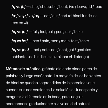
/ɪ/ vs /iː/
— ship / sheep, bit / beat, live / leave, rid / read
/æ/ vs /ʌ/ vs /ɑː/
— cat / cut / cart (el hindi funde los
tres en अ)
/ʊ/ vs /uː/
— full / fool, pull / pool, look / Luke
/e/ vs /eɪ/
— pen / pain, men / main, test / taste
/ɒ/ vs /oʊ/
— not / note, cot / coat, got / goat (los
hablantes de hindi suelen aplanar el diptongo)
Método de práctica:
grábate diciendo cinco pares de
palabras y luego escúchate. La mayoría de los hablantes
de hindi se quedan sorprendidos de lo parecidas que
suenan sus dos versiones. La solución es ir despacio y
exagerar la diferencia en la boca, para luego ir
acercándose gradualmente a la velocidad natural.