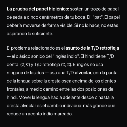
La prueba del papel higiénico:
sostén un trozo de papel
de seda a cinco centímetros de tu boca. Di "pat". El papel
debería moverse de forma visible. Si no lo hace, no estás
aspirando lo suficiente.
El problema relacionado es el
asunto de la T/D retrofleja
— el clásico sonido del "inglés indio". El hindi tiene T/D
dental (त, द) y T/D retrofleja (ट, ड). El inglés no usa
ninguna de las dos — usa una T/D
alveolar
, con la punta
de la lengua sobre la cresta ósea encima de los dientes
frontales, a medio camino entre las dos posiciones del
hindi. Mover la lengua hacia adelante desde ट hasta la
cresta alveolar es el cambio individual más grande que
reduce un acento indio marcado.