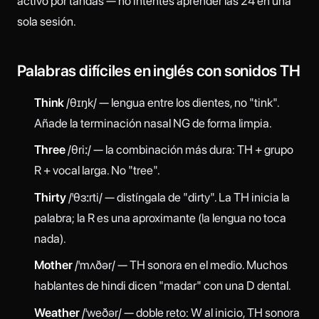
activo por tandas — no intentes aprender las 24 en una
sola sesión.
Palabras difíciles en inglés con sonidos TH
Think
/θɪŋk/ — lengua entre los dientes, no "tink".
Añade la terminación nasal NG de forma limpia.
Three
/θriː/ — la combinación más dura: TH + grupo
R + vocal larga. No "tree".
Thirty
/ˈθɜːrti/ — distíngala de "dirty". La TH inicia la
palabra; la R es una aproximante (la lengua no toca
nada).
Mother
/ˈmʌðər/ — TH sonora en el medio. Muchos
hablantes de hindi dicen "madar" con una D dental.
Weather
/ˈweðər/ — doble reto: W al inicio, TH sonora