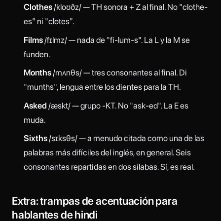
Clothes
/kloʊðz/ — TH sonora + Z al final. No "clothe-
es" ni "clotes".
Films
/fɪlmz/ — nada de "fi-lum-s". La L y la M se
funden.
Months
/mʌnθs/ — tres consonantes al final. Di
"munths", lengua entre los dientes para la TH.
Asked
/æskt/ — grupo -KT. No "ask-ed". La E es
muda.
Sixths
/sɪksθs/ — a menudo citada como una de las
palabras más difíciles del inglés, en general. Seis
consonantes repartidas en dos sílabas. Sí, es real.
Extra: trampas de acentuación para
hablantes de hindi