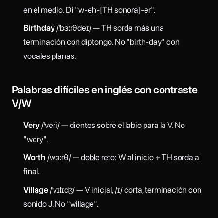
en el medio. Di "w-eh-[TH sonora]-er".
Birthday
/ˈbɜːrθdeɪ/ — TH sorda más una
terminación con diptongo. No "birth-day" con
vocales planas.
Palabras difíciles en inglés con contraste
V/W
Very
/ˈveri/ — dientes sobre el labio para la V. No
"wery".
Worth
/wɜːrθ/ — doble reto: W al inicio + TH sorda al
final.
Village
/ˈvɪlɪdʒ/ — V inicial, /ɪ/ corta, terminación con
sonido J. No "willage".