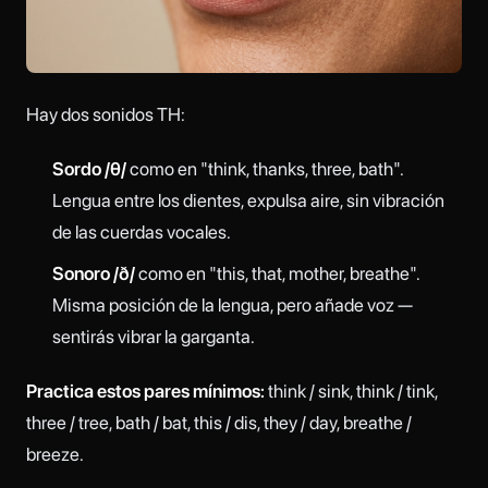
Hay dos sonidos TH:
Sordo /θ/
como en "think, thanks, three, bath".
Lengua entre los dientes, expulsa aire, sin vibración
de las cuerdas vocales.
Sonoro /ð/
como en "this, that, mother, breathe".
Misma posición de la lengua, pero añade voz —
sentirás vibrar la garganta.
Practica estos pares mínimos:
think / sink, think / tink,
three / tree, bath / bat, this / dis, they / day, breathe /
breeze.