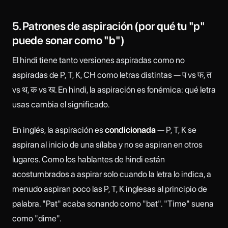
5. Patrones de aspiración (por qué tu "p"
puede sonar como "b")
El hindi tiene tanto versiones aspiradas como no
aspiradas de P, T, K, CH como letras distintas — प vs फ, त
vs थ, क vs ख. En hindi, la aspiración es fonémica: qué letra
usas cambia el significado.
En inglés, la aspiración es
condicionada
— P, T, K se
aspiran al inicio de una sílaba y no se aspiran en otros
lugares. Como los hablantes de hindi están
acostumbrados a aspirar solo cuando la letra lo indica, a
menudo aspiran poco las P, T, K inglesas al principio de
palabra. "Pat" acaba sonando como "bat". "Time" suena
como "dime".