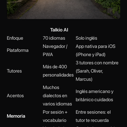
Talkio AI
Enfoque
70 idiomas
Solo inglés
Navegador /
App nativa para iOS
Plataforma
PWA
(iPhone y iPad)
3 tutores con nombre
Más de 400
Tutores
(Sarah, Oliver,
personalidades
Marcus)
Muchos
Inglés americano y
Acentos
dialectos en
británico cuidados
varios idiomas
Por sesión +
Entre sesiones: el
Memoria
vocabulario
tutor te recuerda