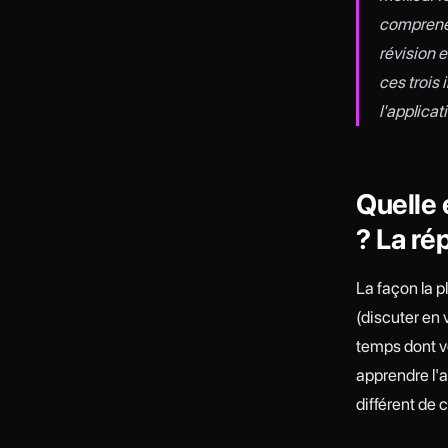
comprenez
révision 
ces trois
l'applicat
Quelle 
? La r
La façon la p
(discuter en 
temps dont v
apprendre l'
différent de 