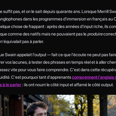
ne suffit pas, et on le sait depuis quarante ans. Lorsque Merrill Sw
anglophones dans les programmes d'immersion en français au C
lque chose de frappant : après des années d'input riche, ils co
sque comme des natifs mais ne pouvaient pas le
produire
correc
'équivalait pas à parler.
ue Swain appelait l'output — fait ce que l'écoute ne peut pas fair
rer vos lacunes, à tester des phrases en temps réel et à aller che
ssez vite pour vous faire comprendre. C'est dans cette récupér
fluidité. C'est pourquoi tant d'apprenants
comprennent l'anglais 
s à le parler
: ils ont nourri le côté input et affamé le côté output.