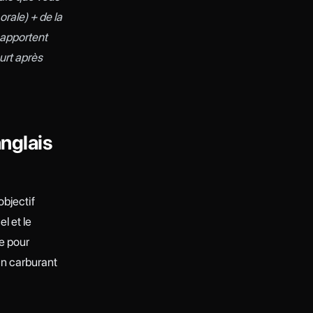
rale) + de la
 apportent
urt après
anglais
objectif
l et le
e pour
un carburant