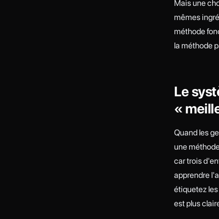
Mais une chos
mêmes ingrédi
méthode fonc
la méthode p
Le syst
« meill
Quand les gen
une méthode.
car trois d'e
apprendre l'a
étiquetez le
est plus clair