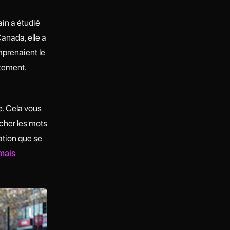
ain a étudié
anada, elle a
mprenaient le
tement.
e. Cela vous
rcher les mots
ation que se
mais