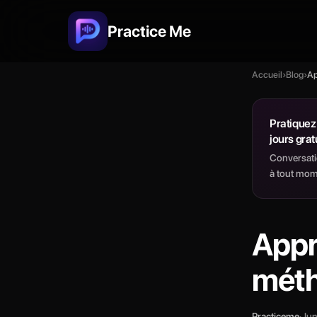
Practice Me
Accueil
›
Blog
›
Ap
Pratiquez 
jours grat
Conversati
à tout mom
Appr
méth
Practiceme
·
Jun