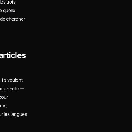
es trois
e quelle
 de chercher
articles
 ils veulent
te-t-elle —
pour
lms,
r les langues