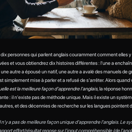
ix personnes qui parlent anglais couramment comment elles y
vées et vous obtiendrez dix histoires différentes : l'une a enchaî
 une autre a épousé un natif, une autre a avalé des manuels de 
st simplement mise à parler et a refusé de s'arrêter. Alors quand
uelle est la meilleure façon d'apprendre l'anglais
, la réponse hon
te : il n'existe pas de méthode unique. Mais il existe un systèm
autres, et des décennies de recherche sur les langues pointent dro
l n'y a pas de meilleure façon unique d'apprendre l'anglais. Le 
apport effort/résultat repose sur l'input compréhensible (de l'ang