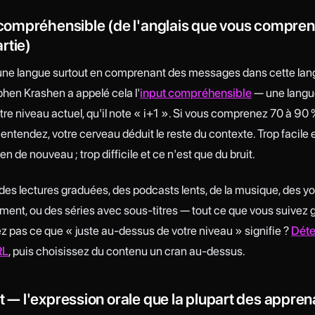
t compréhensible (de l'anglais que vous compre
rtie)
une langue surtout en comprenant des messages dans cette lan
phen Krashen a appelé cela l'
input compréhensible
— une langue
re niveau actuel, qu'il note « i+1 ». Si vous comprenez 70 à 90
 entendez, votre cerveau déduit le reste du contexte. Trop facile 
en de nouveau ; trop difficile et ce n'est que du bruit.
 des lectures graduées, des podcasts lents, de la musique, des y
ement, ou des séries avec sous-titres — tout ce que vous suivez 
z pas ce que « juste au-dessus de votre niveau » signifie ?
Déte
RL
, puis choisissez du contenu un cran au-dessus.
ut — l'expression orale que la plupart des appre