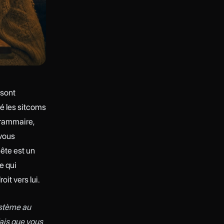
 sont
né les sitcoms
grammaire,
 vous
nête est un
e qui
it vers lui.
système au
lais que vous