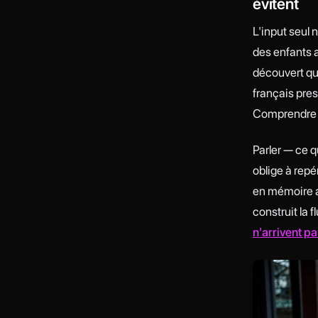
évitent
L'input seul 
des enfants 
découvert que
français pre
Comprendre n
Parler — ce q
oblige à repé
en mémoire a
construit la 
n'arrivent pa