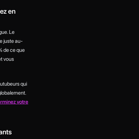
nez en
gue. Le
 juste au-
 % de ce que
et vous
outubeurs qui
globalement.
rminez votre
nants