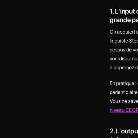
1. L'inpu
grande pa
On acquiert 
linguiste Ste
dessus de vot
vous lisez ou
n'apprenez ri
En pratique :
parlent clair
Vous ne save
niveau CEC
2. L'outp