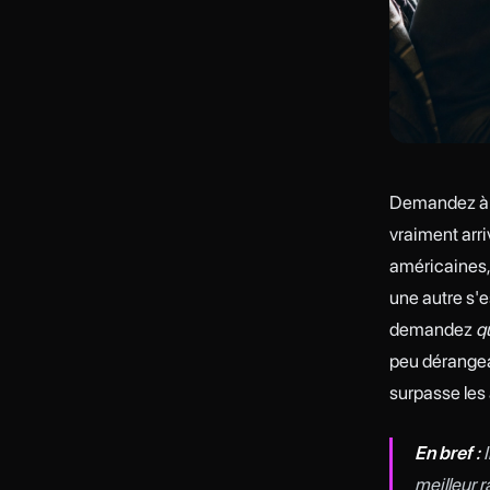
Demandez à d
vraiment arri
américaines,
une autre s'e
demandez
q
peu dérangean
surpasse les 
En bref :
I
meilleur r