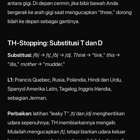
antara gigi. Di depan cermin, jika bibir bawah Anda
bergerak ke arah gigi saat mengucapkan "three," dorong
lidah ke depan sebagai gantinya.
TH-Stopping: Substitusi T dan D
Substitusi:
/θ/ → /t/, /ð/ → /d/.
Think
→ "tink,"
this
→
"dis,"
mother
→ "mudder."
L1:
Prancis Quebec, Rusia, Polandia, Hindi dan Urdu,
Spanyol Amerika Latin, Tagalog, Inggris Irlandia,
sebagian Jerman.
Perbaikan:
latihan "leaky T". /t/ dan /d/ menghentikan
udara sepenuhnya; TH membiarkannya mengalir.
Mulailah mengucapkan /t/, tetapi biarkan udara keluar