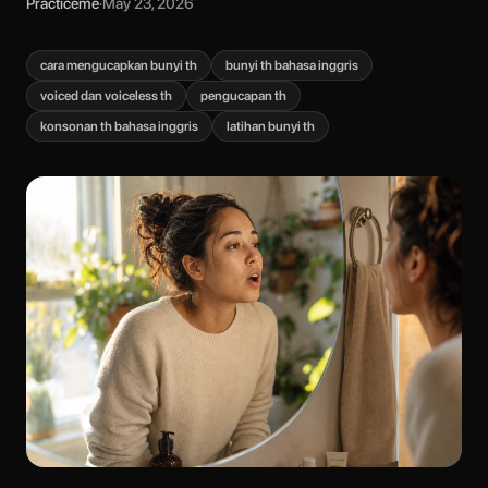
Practiceme
·
May 23, 2026
cara mengucapkan bunyi th
bunyi th bahasa inggris
voiced dan voiceless th
pengucapan th
konsonan th bahasa inggris
latihan bunyi th