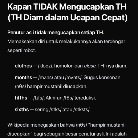
Kapan TIDAK Mengucapkan TH
(TH Diam dalam Ucapan Cepat)
Penutur asli tidak mengucapkan setiap TH.
Memaksakan diri untuk melakukannya akan terdengar
seperti robot.
clothes
— /kloʊz/, homofon dari
close
. TH-nya diam.
months
— /mʌns/ atau /mʌnts/. Gugus konsonan
/nθs/ hampir mustahil diucapkan.
fifths
— /fɪfs/. Akhiran /fθs/ tereduksi.
sixths
— sering /sɪks/ atau /sɪksts/.
Wikipedia menegaskan bahwa /nθs/ "hampir mustahil
diucapkan" bagi sebagian besar penutur asli. Ini adalah