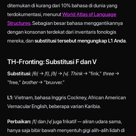
ditemukan di kurang dari 10% bahasa di dunia yang
terdokumentasi, menurut
World Atlas of Language
Structures
. Sebagian besar bahasa menggantikannya
dengan konsonan terdekat dari inventaris fonologis
mereka, dan
substitusi tersebut mengungkap L1 Anda
.
TH-Fronting: Substitusi F dan V
Substitusi:
/θ/ → /f/, /ð/ → /v/.
Think
→ "fink,"
three
→
"free,"
brother
→ "bruvver."
L1:
Vietnam, bahasa Inggris Cockney, African American
Vernacular English, beberapa varian Karibia.
Perbaikan:
/f/ dan /v/ juga frikatif — aliran udara sama,
hanya saja bibir bawah menyentuh gigi alih-alih lidah di