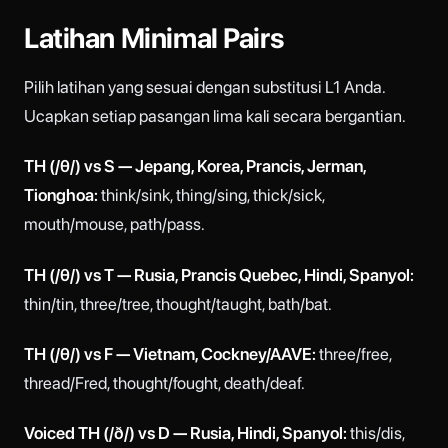
Latihan Minimal Pairs
Pilih latihan yang sesuai dengan substitusi L1 Anda.
Ucapkan setiap pasangan lima kali secara bergantian.
TH (/θ/) vs S — Jepang, Korea, Prancis, Jerman,
Tionghoa:
think/sink, thing/sing, thick/sick,
mouth/mouse, path/pass.
TH (/θ/) vs T — Rusia, Prancis Quebec, Hindi, Spanyol:
thin/tin, three/tree, thought/taught, bath/bat.
TH (/θ/) vs F — Vietnam, Cockney/AAVE:
three/free,
thread/Fred, thought/fought, death/deaf.
Voiced TH (/ð/) vs D — Rusia, Hindi, Spanyol:
this/dis,