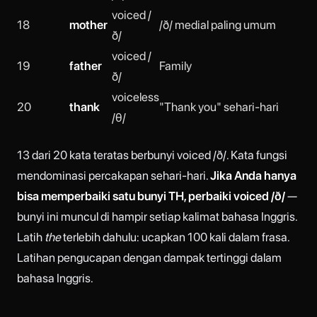
voiced /
18
mother
/ð/ medial paling umum
ð/
voiced /
19
father
Family
ð/
voiceless
20
thank
"Thank you" sehari-hari
/θ/
13 dari 20 kata teratas berbunyi voiced /ð/. Kata fungsi
mendominasi percakapan sehari-hari.
Jika Anda hanya
bisa memperbaiki satu bunyi TH, perbaiki voiced /ð/
—
bunyi ini muncul di hampir setiap kalimat bahasa Inggris.
Latih
the
terlebih dahulu: ucapkan 100 kali dalam frasa.
Latihan pengucapan dengan dampak tertinggi dalam
bahasa Inggris.