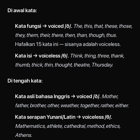
Di awal kata:
Kata fungsi → voiced /ð/.
The, this, that, these, those,
they, them, their, there, then, than, though, thus.
Hafalkan 15 kata ini — sisanya adalah voiceless.
Kata isi → voiceless /θ/.
Think, thing, three, thank,
thumb, thick, thin, thought, theatre, Thursday.
Di tengah kata:
Kata asli bahasa Inggris → voiced /ð/.
Mother,
father, brother, other, weather, together, rather, either.
Kata serapan Yunani/Latin → voiceless /θ/.
Mathematics, athlete, cathedral, method, ethics,
Athens.