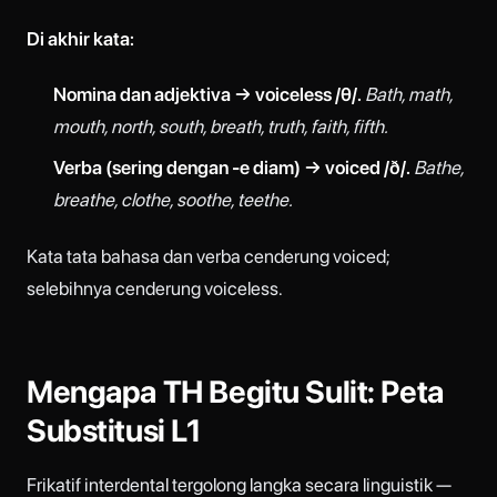
Di akhir kata:
Nomina dan adjektiva → voiceless /θ/.
Bath, math,
mouth, north, south, breath, truth, faith, fifth.
Verba (sering dengan -e diam) → voiced /ð/.
Bathe,
breathe, clothe, soothe, teethe.
Kata tata bahasa dan verba cenderung voiced;
selebihnya cenderung voiceless.
Mengapa TH Begitu Sulit: Peta
Substitusi L1
Frikatif interdental tergolong langka secara linguistik —