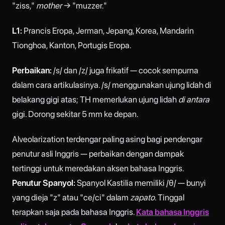
"ziss,"
mother
→ "muzzer."
L1:
Prancis Eropa, Jerman, Jepang, Korea, Mandarin
Tionghoa, Kanton, Portugis Eropa.
Perbaikan:
/s/ dan /z/ juga frikatif — cocok sempurna
dalam cara artikulasinya. /s/ menggunakan ujung lidah di
belakang gigi atas; TH memerlukan ujung lidah
di antara
gigi. Dorong sekitar 5 mm ke depan.
Alveolarization terdengar paling asing bagi pendengar
penutur asli Inggris — perbaikan dengan dampak
tertinggi untuk meredakan aksen bahasa Inggris.
Penutur Spanyol:
Spanyol Kastilia memiliki /θ/ — bunyi
yang dieja "z" atau "ce/ci" dalam
zapato
. Tinggal
terapkan saja pada bahasa Inggris.
Kata bahasa Inggris