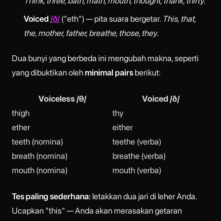
Think, three, bath, math, mouth, thought, thank, thirty
.
Voiced
/ð/
("eth") — pita suara bergetar.
This, that,
the, mother, father, breathe, those, they
.
Dua bunyi yang berbeda ini mengubah makna, seperti
yang dibuktikan oleh
minimal pairs
berikut:
Voiceless /θ/
Voiced /ð/
thigh
thy
ether
either
teeth (nomina)
teethe (verba)
breath (nomina)
breathe (verba)
mouth (nomina)
mouth (verba)
Tes paling sederhana:
letakkan dua jari di leher Anda.
Ucapkan "this" — Anda akan merasakan getaran