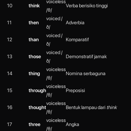
voiceless
10
think
Verba berisiko tinggi
/θ/
voiced /
11
then
Adverbia
ð/
voiced /
12
than
Komparatif
ð/
voiced /
13
those
Demonstratif jamak
ð/
voiceless
14
thing
Nomina serbaguna
/θ/
voiceless
15
through
Preposisi
/θ/
voiceless
16
thought
Bentuk lampau dari
think
/θ/
voiceless
17
three
Angka
/θ/