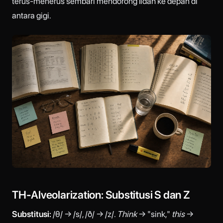
terus-menerus sembari mendorong lidah ke depan di
antara gigi.
TH-Alveolarization: Substitusi S dan Z
Substitusi:
/θ/ → /s/, /ð/ → /z/.
Think
→ "sink,"
this
→