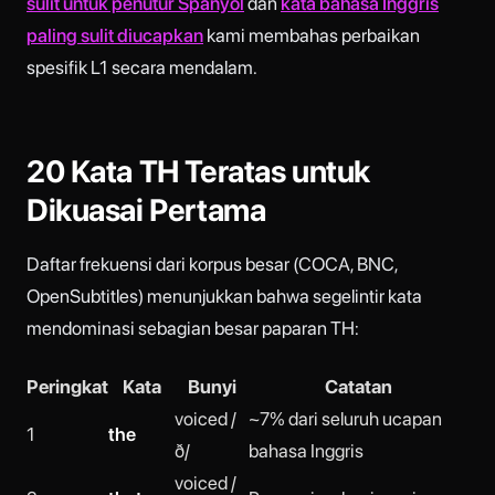
sulit untuk penutur Spanyol
dan
kata bahasa Inggris
paling sulit diucapkan
kami membahas perbaikan
spesifik L1 secara mendalam.
20 Kata TH Teratas untuk
Dikuasai Pertama
Daftar frekuensi dari korpus besar (COCA, BNC,
OpenSubtitles) menunjukkan bahwa segelintir kata
mendominasi sebagian besar paparan TH:
Peringkat
Kata
Bunyi
Catatan
voiced /
~7% dari seluruh ucapan
1
the
ð/
bahasa Inggris
voiced /