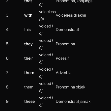
2
that
Pronomina, konjungsi
ð/
voiceless
3
with
Voiceless di akhir
/θ/
voiced /
4
this
Demonstratif
ð/
voiced /
5
they
Pronomina
ð/
voiced /
6
their
Posesif
ð/
voiced /
7
there
Adverbia
ð/
voiced /
8
them
Pronomina objek
ð/
voiced /
9
these
Demonstratif jamak
ð/