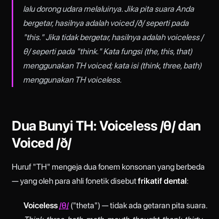
lalu dorong udara melaluinya. Jika pita suara Anda
bergetar, hasilnya adalah voiced /ð/ seperti pada
"this." Jika tidak bergetar, hasilnya adalah voiceless /
θ/ seperti pada "think." Kata fungsi (
the, this, that
)
menggunakan TH voiced; kata isi (
think, three, bath
)
menggunakan TH voiceless.
Dua Bunyi TH: Voiceless /θ/ dan
Voiced /ð/
Huruf "TH" mengeja dua fonem konsonan yang berbeda
— yang oleh para ahli fonetik disebut
frikatif dental
:
Voiceless
/θ/
("theta") — tidak ada getaran pita suara.