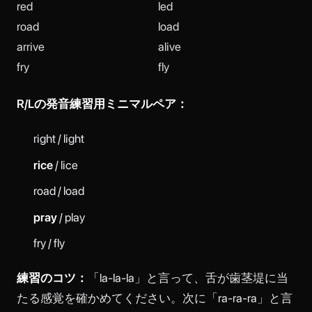
red
led
road
load
arrive
alive
fry
fly
R/Lの発音練習用ミニマルペア：
right / light
rice
/ lice
road / load
pray
/ play
fry / fly
練習のコツ：
「la-la-la」と言って、舌が歯茎堤に当
たる感覚を確かめてください。次に「ra-ra-ra」と言