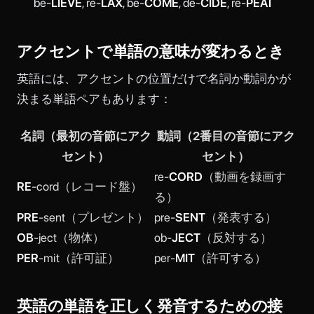
be-
LIEVE
, re-
LAX
, be-
COME
, de-
CIDE
, re-
PEAT
アクセントで単語の意味が変わるとき
英語には、アクセントの位置だけで名詞か動詞かが
決まる単語ペアもあります：
名詞（最初の音節にアク
動詞（2番目の音節にアク
セント）
セント）
re-
CORD
（動画を録画す
RE
-cord（レコード盤）
る）
PRE
-sent（プレゼント）
pre-
SENT
（発表する）
OB
-ject（物体）
ob-
JECT
（反対する）
PER
-mit（許可証）
per-
MIT
（許可する）
英語の単語を正しく発音するための接