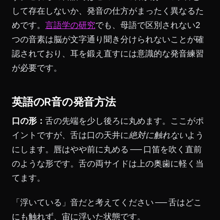
して存在しないか、発音の仕方がまったく異なるた
めです。
言語学の研究
でも、母語で区別されない2
つの音素は脳が文字通り聞き分けられないことが確
認されており、耳を鍛え直すには意識的な発音練習
が必要です。
英語のR音の発音方法
口の形：
舌の先端を少し後ろに丸めます。ここがポ
イントですが、舌は口の天井に
絶対に触れない
よう
にします。唇はやや前に丸める ── 口笛を吹く直前
のような形です。舌の両サイドは上の奥歯に軽く当
てます。
「浮いている」音だと考えてください ── 舌はどこ
にも触れず、宙に浮いた状態です。