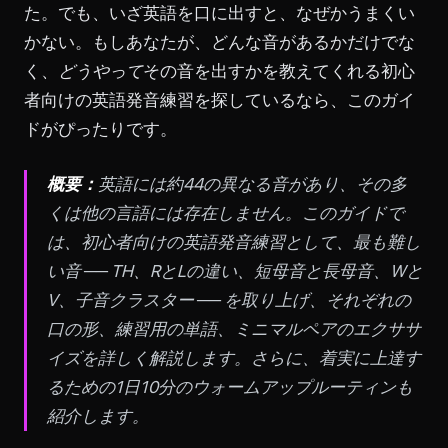
た。でも、いざ英語を口に出すと、なぜかうまくい
かない。もしあなたが、どんな音があるかだけでな
く、
どうやって
その音を出すかを教えてくれる初心
者向けの英語発音練習を探しているなら、このガイ
ドがぴったりです。
概要：
英語には約44の異なる音があり、その多
くは他の言語には存在しません。このガイドで
は、初心者向けの英語発音練習として、最も難し
い音 ── TH、RとLの違い、短母音と長母音、Wと
V、子音クラスター ── を取り上げ、それぞれの
口の形、練習用の単語、ミニマルペアのエクササ
イズを詳しく解説します。さらに、着実に上達す
るための1日10分のウォームアップルーティンも
紹介します。