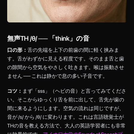
無声TH /θ/ ── 「think」の音
口の形：
舌の先端を上下の前歯の間に軽く挟みま
す。舌がわずかに見える程度です。そのまま舌と歯
の隙間から空気をやさしく吐きます。喉は振動させ
ません ── これは静かで息の多い子音です。
コツ：
まず「sss」（ヘビの音）と言ってみてくださ
い。そこからゆっくり舌を前に出して、舌先が歯の
間に来るようにします。空気の流れは同じですが、
音が /s/ から /θ/ に変わります。これは言語聴覚士が
THの音を教える方法で、大人の英語学習者にも非常