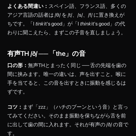
よくある間違い：
スペイン語、フランス語、多くの
アジア言語の話者は /θ/ を /t/、/s/、/f/ に置き換えが
ちです。「I
tink
it's good」が「I
think
it's good」の代
わりに聞こえたら、まずこの子音を直しましょう。
有声TH /ð/ ── 「the」の音
口の形：
無声THとまったく同じ ── 舌の先端を歯の
間に挟みます。唯一の違いは、声を出すこと。喉に
手を当てると、この音を出すときに振動を感じるは
ずです。
コツ：
まず「zzz」（ハチのブーンという音）と言っ
てみてください。そのまま振動を保ちながら舌を前
に出して歯の間に入れます。それが有声の /ð/ の音で
す。