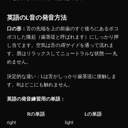
英語のL音の発音方法
口の形：
舌の先端を上の前歯のすぐ後ろにあるボコ
ボコした隆起（歯茎堤と呼ばれます）にしっかり押
し当てます。空気は舌の
両サイド
を通って流れま
す。唇はリラックスしてニュートラルな状態 ── 丸
めません。
決定的な違い：Lは舌がしっかり歯茎堤に接触しま
す。Rはどこにも触れません。
英語の発音練習用の単語：
Rの単語
Lの単語
right
light