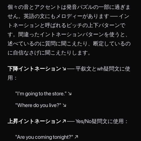
個々の音とアクセントは発音パズルの一部に過ぎま
せん。英語の文にもメロディーがあります ── イン
トネーションと呼ばれるピッチの上下パターンで
す。間違ったイントネーションパターンを使うと、
述べているのに質問に聞こえたり、断定しているの
に自信なさげに聞こえたりします。
下降イントネーション ↘
── 平叙文とwh疑問文に使
用：
"I'm going to the store." ↘
"Where do you live?" ↘
上昇イントネーション ↗
── Yes/No疑問文に使用：
"Are you coming tonight?" ↗