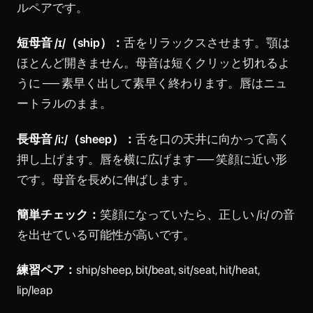
ルペアです。
短母音 /ɪ/（ship）：
舌をリラックスさせます。顎は
ほとんど開きません。母音は短くクリッと切れるよ
うに ── 素早く出して素早く終わります。唇はニュ
ートラルのまま。
長母音 /iː/（sheep）：
舌を口の天井に向かって高く
押し上げます。唇を横に広げます ── 笑顔に近い形
です。母音を長めに伸ばします。
簡単チェック：
笑顔になっていたら、正しい /iː/ の音
を出せている可能性が高いです。
練習ペア：
ship/sheep, bit/beat, sit/seat, hit/heat,
lip/leap