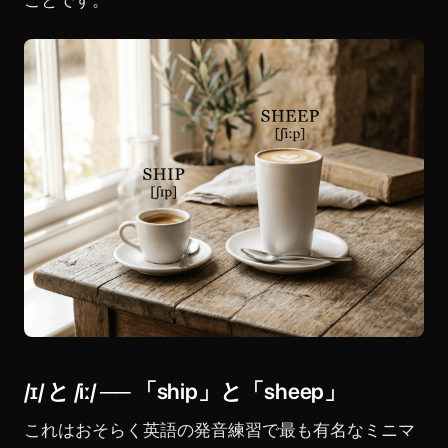
/ɪ/ と /iː/ ── 「ship」と「sheep」
これはおそらく英語の発音練習で最も有名なミニマ