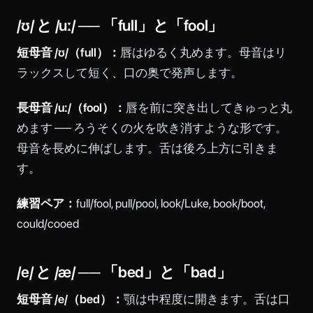
/ʊ/ と /uː/ ── 「full」と「fool」
短母音 /ʊ/（full）：
唇はゆるく丸めます。母音はリ
ラックスして短く、口の奥で発声します。
長母音 /uː/（fool）：
唇を前に突き出してきゅっと丸
めます ── ろうそくの火を吹き消すような形です。
母音を長めに伸ばします。舌は後ろ上方に引きま
す。
練習ペア：
full/fool, pull/pool, look/Luke, book/boot,
could/cooed
/e/ と /æ/ ── 「bed」と「bad」
短母音 /e/（bed）：
顎は中程度に開きます。舌は口