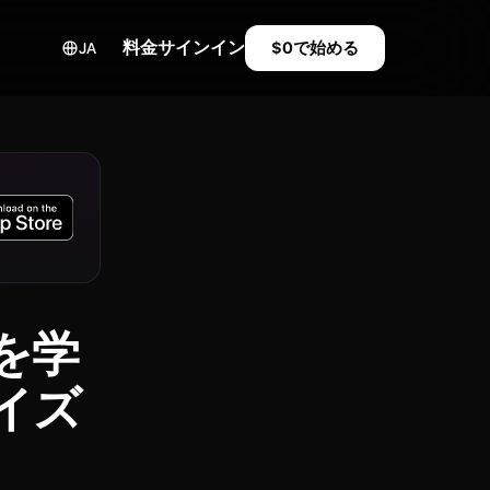
料金
サインイン
$0で始める
JA
を学
イズ