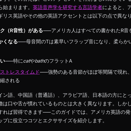
ら始まります。
英語音声学を研究する言語学者
によると、
ギリス英語やその他の英語アクセントとは以下の点で異な
ク（R音性）がある
——アメリカ人はすべての書かれたR音
かくなる
——母音間のTは素早いフラップ音になり、柔らか
い
——特に
cat
や
bath
のフラットA
ストレスタイムド
——強勢のある音節がほぼ等間隔で現れ
縮される
イン語、中国語（普通話）、アラビア語、日本語の方にと
徴は口や舌が慣れているものとは大きく異なります。しか
すれば習得できます——このガイドでは、アメリカ英語の発
ップに役立つコツとエクササイズを紹介します。