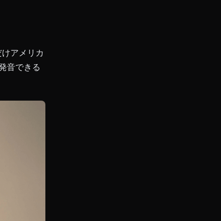
だけアメリカ
発音できる
。