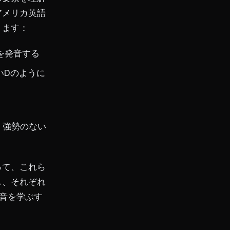
アメリカ英語
ります：
を発音する
いDのように
、強勢のない
って、これら
し、それぞれ
音を学ぶす