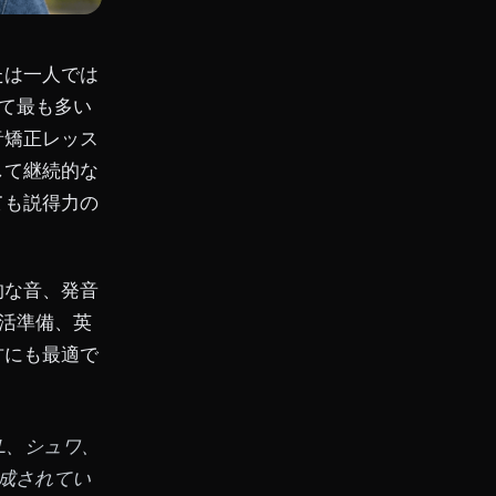
たは一人では
て最も多い
音矯正レッス
して継続的な
ても説得力の
的な音、発音
活準備、英
方にも最適で
L、シュワ、
成されてい