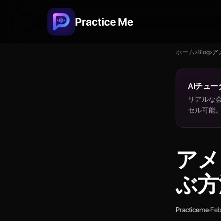
Practice Me
ホーム
›
Blog
›
ア
AIチュー
リアルな会
セル可能
アメ
ぶ方
Practiceme
·
Feb