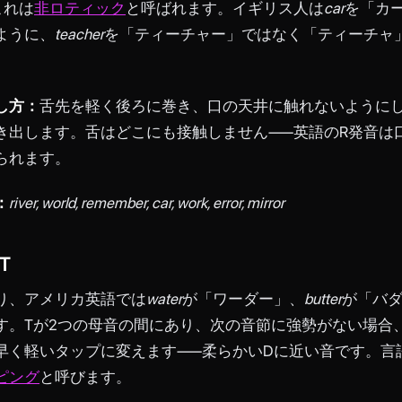
これは
非ロティック
と呼ばれます。イギリス人は
car
を「カ
ように、
teacher
を「ティーチャー」ではなく「ティーチャ
。
し方：
舌先を軽く後ろに巻き、口の天井に触れないように
き出します。舌はどこにも接触しません——英語のR発音は
られます。
：
river, world, remember, car, work, error, mirror
T
り、アメリカ英語では
water
が「ワーダー」、
butter
が「バ
す。Tが2つの母音の間にあり、次の音節に強勢がない場合
早く軽いタップに変えます——柔らかいDに近い音です。言
ピング
と呼びます。