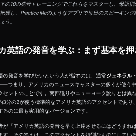
下の10の発音トレーニングでこれらをマスターし、母語別
把握し、Practice Meのようなアプリで毎日のスピーキン
ょう。
カ英語の発音を学ぶ：まず基本を押
語の発音を学びたいという人が指すのは、通常
ジェネラル
——つまり、アメリカのニュースキャスターの多くが使う
クセントのことです。南部訛りやニューヨーク訛りとは異
約3分の2が使う標準的なアメリカ英語のアクセントであり
するのに最も実用的なバージョンです。
者が「アメリカ英語の発音を早く上達させるにはどうすれ
ます。その答えは、このアクセントを特別なものにしてい