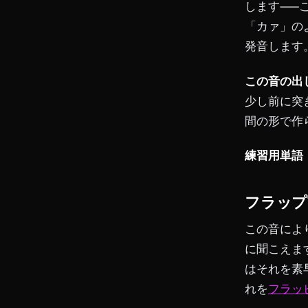
します——
「カァ」の
発音します
この音の出
少し前に突
間の形で作
練習用単語
フラップ
この音によ
に聞こえま
はそれを素
れを
フラッ