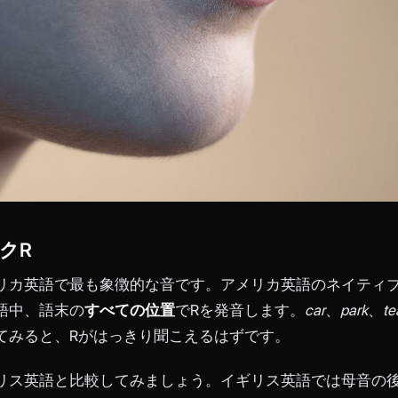
クR
リカ英語で最も象徴的な音です。アメリカ英語のネイティ
語中、語末の
すべての位置
でRを発音します。
car
、
park
、
te
てみると、Rがはっきり聞こえるはずです。
リス英語と比較してみましょう。イギリス英語では母音の後