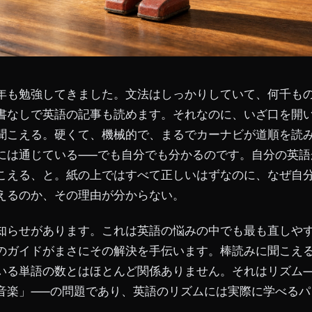
年も勉強してきました。文法はしっかりしていて、何千も
書なしで英語の記事も読めます。それなのに、いざ口を開
聞こえる。硬くて、機械的で、まるでカーナビが道順を読
には通じている——でも自分でも分かるのです。自分の英語
こえる、と。紙の上ではすべて正しいはずなのに、なぜ自
えるのか、その理由が分からない。
知らせがあります。これは英語の悩みの中でも最も直しや
のガイドがまさにその解決を手伝います。棒読みに聞こえ
いる単語の数とはほとんど関係ありません。それはリズム—
音楽」——の問題であり、英語のリズムには実際に学べるパ