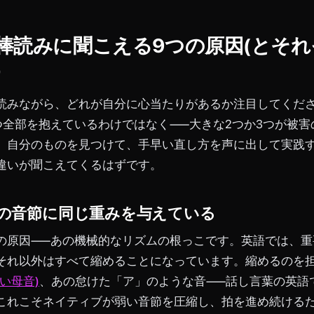
棒読みに聞こえる9つの原因(とそ
)
読みながら、どれが自分に心当たりがあるか注目してくだ
つ全部を抱えているわけではなく——大きな2つか3つが被害
。自分のものを見つけて、手早い直し方を声に出して実践
違いが聞こえてくるはずです。
べての音節に同じ重みを与えている
の原因——あの機械的なリズムの根っこです。英語では、重
それ以外はすべて縮めることになっています。縮めるのを
い母音)
、あの怠けた「ア」のような音——話し言葉の英語
これこそネイティブが弱い音節を圧縮し、拍を進め続ける