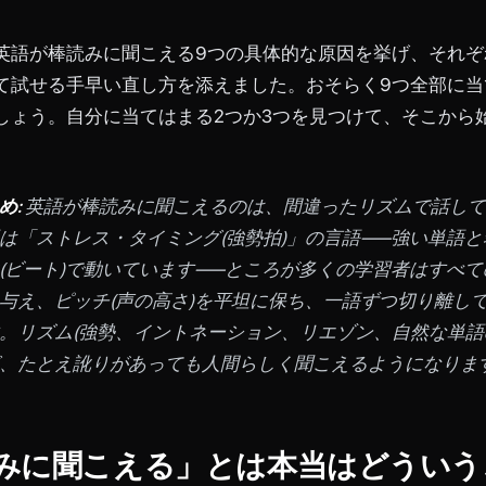
英語が棒読みに聞こえる9つの具体的な原因を挙げ、それぞ
て試せる手早い直し方を添えました。おそらく9つ全部に当
しょう。自分に当てはまる2つか3つを見つけて、そこから
め:
英語が棒読みに聞こえるのは、間違ったリズムで話して
は「ストレス・タイミング(強勢拍)」の言語——強い単語
(ビート)で動いています——ところが多くの学習者はすべ
与え、ピッチ(声の高さ)を平坦に保ち、一語ずつ切り離し
。リズム(強勢、イントネーション、リエゾン、自然な単語
、たとえ訛りがあっても人間らしく聞こえるようになりま
みに聞こえる」とは本当はどういう