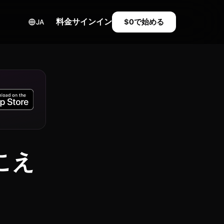
料金
サインイン
$0で始める
JA
こえ