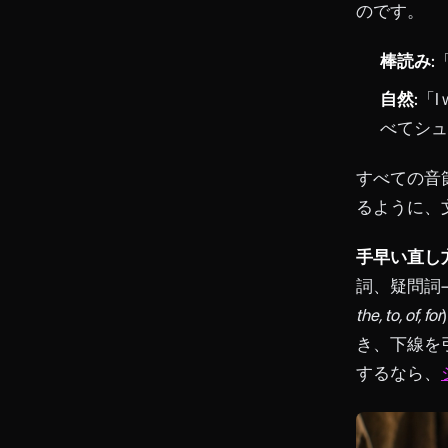
のです。
棒読み:
「
自然:
「I 
べてシュ
すべての音
るように、
手早い直し方
詞、疑問詞
the, to, of, for
き、下線を
するなら、