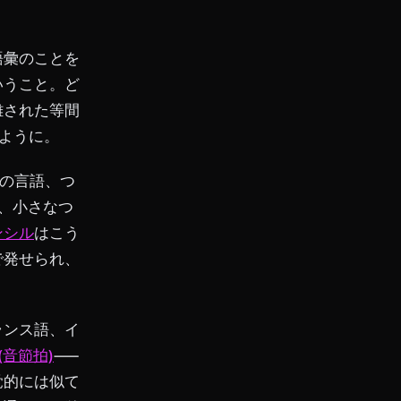
語彙のことを
いうこと。ど
離された等間
ように。
の言語、つ
れ、小さなつ
ンシル
はこう
で発せられ、
ランス語、イ
音節拍)
——
覚的には似て