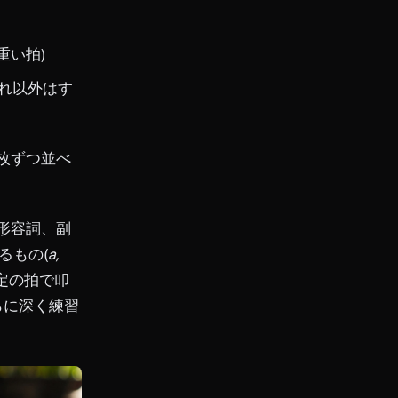
等で重い拍)
それ以外はす
枚ずつ並べ
形容詞、副
るもの(
a,
定の拍で叩
らに深く練習