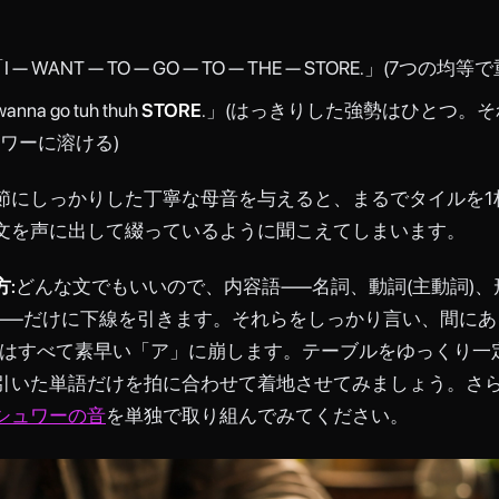
I — WANT — TO — GO — TO — THE — STORE.」(7つの均
wanna go tuh thuh
STORE
.」(はっきりした強勢はひとつ。
ワーに溶ける)
節にしっかりした丁寧な母音を与えると、まるでタイルを1
文を声に出して綴っているように聞こえてしまいます。
:
どんな文でもいいので、内容語——名詞、動詞(主動詞)、
——だけに下線を引きます。それらをしっかり言い、間にあ
)はすべて素早い「ア」に崩します。テーブルをゆっくり一
引いた単語だけを拍に合わせて着地させてみましょう。さ
シュワーの音
を単独で取り組んでみてください。