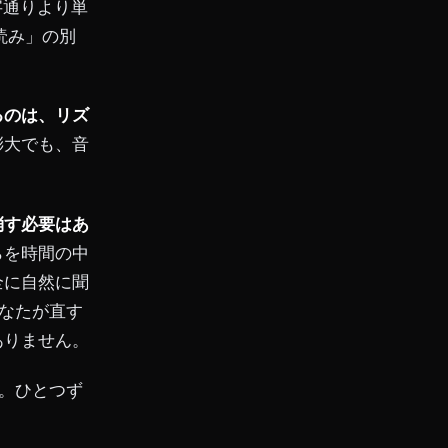
字通りより単
読み」の別
るのは、リズ
膨大でも、音
消す必要はあ
らを時間の中
全に自然に聞
なたが直す
ありません。
。ひとつず