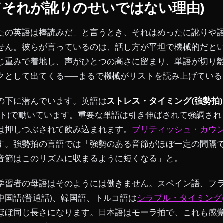
てそれが訛りのせいではない理由)
たの英語は棒読みだ」と言うとき、それはめったに訛りや
せん。彼らが言っているのは、話し方が平坦で機械的だと
じ重みで着地し、声がひとつの高さに留まり、単語が切り
クとして出てくる——まるで機械がリストを読み上げている
の下に潜んでいます。英語は
ストレス・タイミング(強勢拍)
ート)で動いています。重要な単語は引き伸ばされて強調さ
は押しつぶされて飲み込まれます。
ブリティッシュ・カウ
す。強勢拍の言語では「強勢のある音節がほぼ一定の間隔
音節はこのリズムに収まるように短くなる」と。
学習者の母語はそのようには働きません。スペイン語、フ
中国語(普通話)、韓国語、トルコ語は
シラブル・タイミング(
ほぼ同じ長さになります。日本語はモーラ拍で、これも感