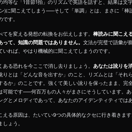
の均等な「1音節1拍」のリズムで英語を話すと、結果は文
ーン)に聞こえてしまう——そして「単調」とは、まさに「棒
のです。
べてを変える発想の転換をお伝えします。
棒読みに聞こえ
あって、知識の問題ではありません。
文法が完璧で語彙が
ていれば、やはり機械的に聞こえてしまうのです。
くある恐れを今ここで消し去りましょう。
あなたは訛りを
訛りとは「どんな音を出すか」のこと、リズムとは「それ
するか」のことです。強くて美しい訛りを保ったまま、完
は可能です——何百万もの人々がまさにそうしています。あ
ングとメロディであって、あなたのアイデンティティでは
こえる原因は、たいてい9つの具体的なクセに行き着きます
ましょう。