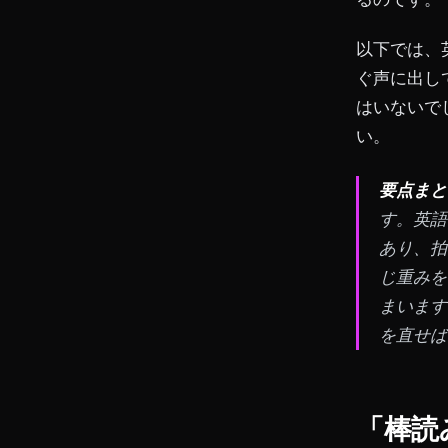
以下では、
ぐ声に出し
はいないで
い。
要点まと
す。英語
あり、拍
じ重みを
まいます
を直せば
「棒読