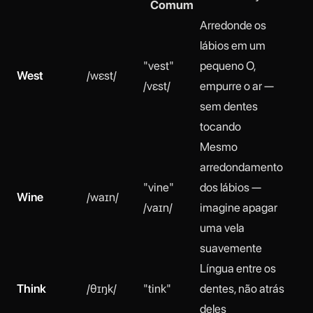
Comum
Arredonde os
lábios em um
"vest"
pequeno O,
West
/wɛst/
/vɛst/
empurre o ar —
sem dentes
tocando
Mesmo
arredondamento
"vine"
dos lábios —
Wine
/waɪn/
/vaɪn/
imagine apagar
uma vela
suavemente
Língua entre os
Think
/θɪŋk/
"tink"
dentes, não atrás
deles