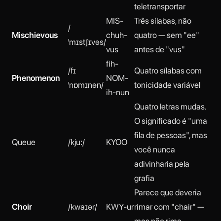
teletransportar
MIS-
Três sílabas, não
/
Mischievous
chuh-
quatro — sem "ee"
ˈmɪstʃɪvəs/
vus
antes de "vus"
fih-
/fɪ
Quatro sílabas com
Phenomenon
NOM-
ˈnɒmɪnən/
tonicidade variável
ih-nun
Quatro letras mudas.
O significado é "uma
fila de pessoas", mas
Queue
/kjuː/
KYOO
você nunca
adivinharia pela
grafia
Parece que deveria
Choir
/kwaɪər/
KWY-ur
rimar com "chair" —