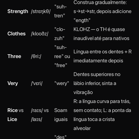
Construa gradualmente:
"suh-
Strength
/strɛŋkθ/
s→st→str, depois adicione
tren"
"ength"
"clo-
KLOHZ — o TH é quase
Clothes
/kloʊðz/
zuh"
inaudível até para nativos
"suh-
Língua entre os dentes + R
Three
/θriː/
ree" ou
imediatamente depois
"free"
Dentes superiores no
Very
/ˈvɛri/
"wery"
lábio inferior, sinta a
vibração
R: a língua curva para trás,
Rice
vs
/raɪs/ vs
Soam
sem contato; L: a ponta da
Lice
/laɪs/
iguais
língua toca a crista
alveolar
"des"