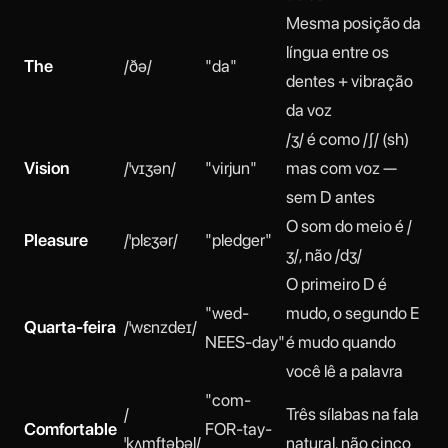
Mesma posição da
língua entre os
The
/ðə/
"da"
dentes + vibração
da voz
/ʒ/ é como /ʃ/ (sh)
Vision
/ˈvɪʒən/
"virjun"
mas com voz —
sem D antes
O som do meio é /
Pleasure
/ˈplɛʒər/
"pledger"
ʒ/, não /dʒ/
O primeiro D é
"wed-
mudo, o segundo E
Quarta-feira
/ˈwɛnzdeɪ/
NEES-day"
é mudo quando
você lê a palavra
"com-
/
Três sílabas na fala
Comfortable
FOR-tay-
ˈkʌmftəbəl/
natural, não cinco