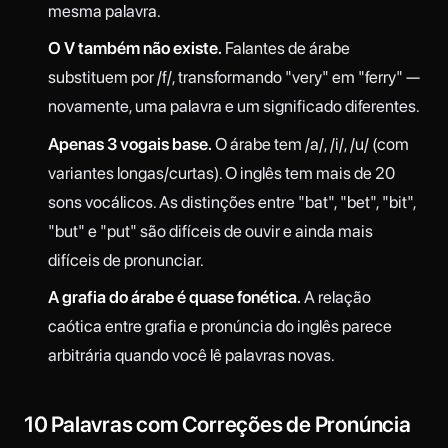
mesma palavra.
O V também não existe.
Falantes de árabe
substituem por /f/, transformando "very" em "ferry" —
novamente, uma palavra e um significado diferentes.
Apenas 3 vogais base.
O árabe tem /a/, /i/, /u/ (com
variantes longas/curtas). O inglês tem mais de 20
sons vocálicos. As distinções entre "bat", "bet", "bit",
"but" e "put" são difíceis de ouvir e ainda mais
difíceis de pronunciar.
A grafia do árabe é quase fonética.
A relação
caótica entre grafia e pronúncia do inglês parece
arbitrária quando você lê palavras novas.
10 Palavras com Correções de Pronúncia