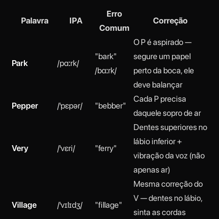
Erro
Palavra
IPA
Correção
Comum
O P é aspirado —
"bark"
segure um papel
Park
/pɑːrk/
/bɑːrk/
perto da boca, ele
deve balançar
Cada P precisa
Pepper
/ˈpɛpər/
"bebber"
daquele sopro de ar
Dentes superiores no
lábio inferior +
Very
/ˈvɛri/
"ferry"
vibração da voz (não
apenas ar)
Mesma correção do
V — dentes no lábio,
Village
/ˈvɪlɪdʒ/
"fillage"
sinta as cordas