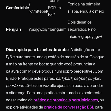
"com-
/
Tônica na primeira
Comfortable
FOR-ta-
ˈkʌmftəbəl/
sílaba, engula o meio
bel"
Dois desafios
Penguin
/ˈpɛŋɡwɪn/
"benguin"
separados: P no
início + grupo /ŋɡw/
Dica rápida para falantes de árabe:
A distinção entre
P/B é puramente uma questão de pressão de ar. Coloque
a mão na frente da boca: quando você pronunciar a
palavra com P, deve produzir um sopro perceptível. Com
B, não. Pratique estes pares:
park/bark, pet/bet, pin/bin,
pear/bear
. Lê-los em voz alta ajuda sua boca a aprender
a diferença. Para uma prática estruturada, experimente
nossa rotina de
prática de pronúncia para iniciantes
, ou
explore atividades de
prática de conversação ESL
para