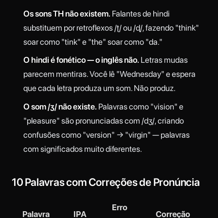
Os sons TH não existem.
Falantes de hindi
substituem por retroflexos /ʈ/ ou /ɖ/, fazendo "think"
soar como "tink" e "the" soar como "da."
O hindi é fonético — o inglês não.
Letras mudas
parecem mentiras. Você lê "Wednesday" e espera
que cada letra produza um som. Não produz.
O som /ʒ/ não existe.
Palavras como "vision" e
"pleasure" são pronunciadas com /dʒ/, criando
confusões como "version" → "virgin" — palavras
com significados muito diferentes.
10 Palavras com Correções de Pronúncia
Erro
Palavra
IPA
Correção