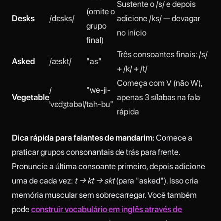
Sustente o /s/ e depois
(omite o
Desks
/dɛsks/
adicione /ks/ — devagar
grupo
no início
final)
Três consoantes finais: /s/
Asked
/æskt/
"as"
+ /k/ + /t/
Começa com V (não W),
/
"we-ji-
Vegetable
apenas 3 sílabas na fala
ˈvɛdʒtəbəl/
tah-bu"
rápida
Dica rápida para falantes de mandarim:
Comece a
praticar grupos consonantais de trás para frente.
Pronuncie a última consoante primeiro, depois adicione
uma de cada vez:
t → kt → skt
(para "asked"). Isso cria
memória muscular sem sobrecarregar. Você também
pode
construir vocabulário em inglês através de