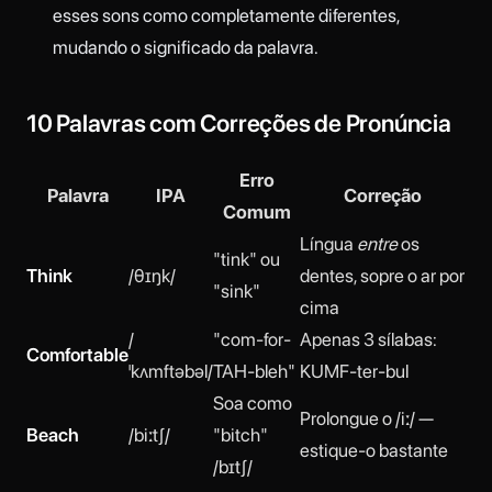
esses sons como completamente diferentes,
mudando o significado da palavra.
10 Palavras com Correções de Pronúncia
Erro
Palavra
IPA
Correção
Comum
Língua
entre
os
"tink" ou
Think
/θɪŋk/
dentes, sopre o ar por
"sink"
cima
/
"com-for-
Apenas 3 sílabas:
Comfortable
ˈkʌmftəbəl/
TAH-bleh"
KUMF-ter-bul
Soa como
Prolongue o /iː/ —
Beach
/biːtʃ/
"bitch"
estique-o bastante
/bɪtʃ/