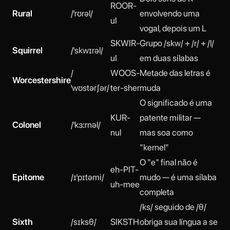
ROOR-
Rural
/ˈrʊrəl/
envolvendo uma
ul
vogal, depois um L
SKWIR-
Grupo /skw/ + /r/ + /l/
Squirrel
/ˈskwɪrəl/
ul
em duas sílabas
/
WOOS-
Metade das letras é
Worcestershire
ˈwʊstərʃər/
ter-sher
muda
O significado é uma
KUR-
patente militar —
Colonel
/ˈkɜːrnəl/
nul
mas soa como
"kernel"
O "e" final não é
eh-PIT-
Epitome
/ɪˈpɪtəmi/
mudo — é uma sílaba
uh-mee
completa
/ks/ seguido de /θ/
Sixth
/sɪksθ/
SIKSTH
obriga sua língua a se