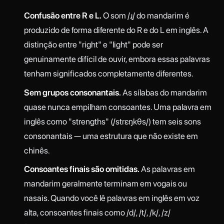
Confusão entre R e L.
O som /ɻ/ do mandarim é
produzido de forma diferente do R e do L em inglês. A
distinção entre "right" e "light" pode ser
genuinamente difícil de ouvir, embora essas palavras
tenham significados completamente diferentes.
Sem grupos consonantais.
As sílabas do mandarim
quase nunca empilham consoantes. Uma palavra em
inglês como "strengths" (/strɛŋkθs/) tem seis sons
consonantais — uma estrutura que não existe em
chinês.
Consoantes finais são omitidas.
As palavras em
mandarim geralmente terminam em vogais ou
nasais. Quando você lê palavras em inglês em voz
alta, consoantes finais como /d/, /t/, /k/, /z/