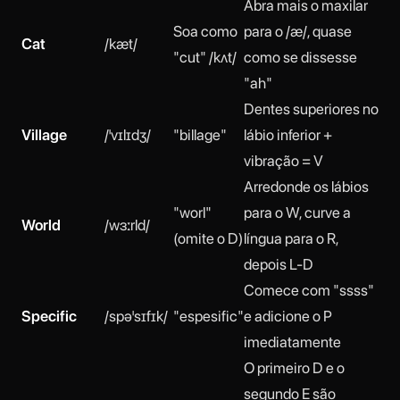
Abra mais o maxilar
Soa como
para o /æ/, quase
Cat
/kæt/
"cut" /kʌt/
como se dissesse
"ah"
Dentes superiores no
Village
/ˈvɪlɪdʒ/
"billage"
lábio inferior +
vibração = V
Arredonde os lábios
"worl"
para o W, curve a
World
/wɜːrld/
(omite o D)
língua para o R,
depois L-D
Comece com "ssss"
Specific
/spəˈsɪfɪk/
"espesific"
e adicione o P
imediatamente
O primeiro D e o
segundo E são