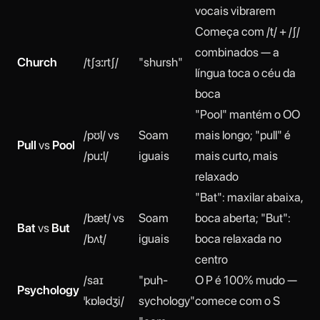
vocais vibrarem
Começa com /t/ + /ʃ/
combinados — a
Church
/tʃɜːrtʃ/
"shursh"
língua toca o céu da
boca
"Pool" mantém o OO
/pʊl/ vs
Soam
mais longo; "pull" é
Pull
vs
Pool
/puːl/
iguais
mais curto, mais
relaxado
"Bat": maxilar abaixa,
/bæt/ vs
Soam
boca aberta; "But":
Bat
vs
But
/bʌt/
iguais
boca relaxada no
centro
/saɪ
"puh-
O P é 100% mudo —
Psychology
ˈkɒlədʒi/
sychology"
comece com o S