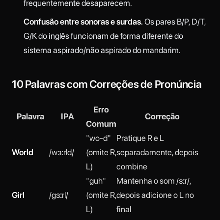
frequentemente desaparecem.
Confusão entre sonoras e surdas.
Os pares B/P, D/T,
G/K do inglês funcionam de forma diferente do
sistema aspirado/não aspirado do mandarim.
10 Palavras com Correções de Pronúncia
Erro
Palavra
IPA
Correção
Comum
"wo-d"
Pratique R e L
World
/wɜːrld/
(omite R,
separadamente, depois
L)
combine
"guh"
Mantenha o som /ɜːr/,
Girl
/ɡɜːrl/
(omite R,
depois adicione o L no
L)
final