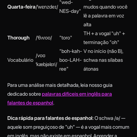
"wed-
Quarta-feira
/ˈwɛnzdeɪ/
mudos quando você
NES-day"
lê a palavra em voz
alta
TH + a vogal "uh" +
Thorough
/ˈθʌroʊ/
"toro"
terminação "oh"
"boh-kah-
V no início (não B),
/voʊ
Vocabulário
boo-LAH-
schwa nas sílabas
ˈkæbjəlɛri/
ree"
átonas
Para uma análise mais detalhada, leia nosso guia
dedicado sobre
palavras difíceis em inglês para
falantes de espanhol
.
Dica rápida para falantes de espanhol:
O schwa /ə/ —
aquele som preguiçoso de "uh" — é a vogal mais comum
em inglês, mas não existe em espanhol. Aprender a