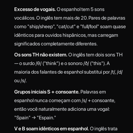
Excesso de vogais.
O espanhol tem 5 sons
vocálicos. O inglês tem mais de 20. Pares de palavras
como "ship/sheep", "cat/cut" e "full/fool" soam quase
idênticos para ouvidos hispânicos, mas carregam
significados completamente diferentes.
Os sons TH não existem.
O inglês tem dois sons TH
— o surdo /θ/ ("think") e o sonoro /ð/ ("this"). A
maioria dos falantes de espanhol substitui por /t/, /d/
ou /s/.
Grupos iniciais S + consoante.
Palavras em
espanhol nunca começam com /s/ + consoante,
então você naturalmente adiciona uma vogal:
"Spain" → "Espain."
V e B soam idênticos em espanhol.
O inglês trata