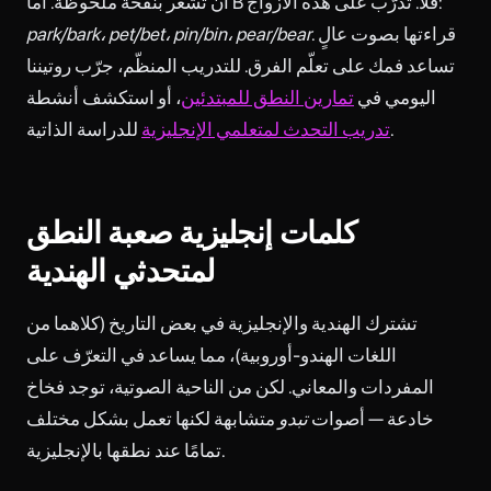
أن تشعر بنفخة ملحوظة. أما B فلا. تدرّب على هذه الأزواج:
. قراءتها بصوت عالٍ
park/bark، pet/bet، pin/bin، pear/bear
تساعد فمك على تعلّم الفرق. للتدريب المنظّم، جرّب روتيننا
اليومي في
تمارين النطق للمبتدئين
، أو استكشف أنشطة
للدراسة الذاتية.
تدريب التحدث لمتعلمي الإنجليزية
كلمات إنجليزية صعبة النطق
لمتحدثي الهندية
تشترك الهندية والإنجليزية في بعض التاريخ (كلاهما من
اللغات الهندو-أوروبية)، مما يساعد في التعرّف على
المفردات والمعاني. لكن من الناحية الصوتية، توجد فخاخ
خادعة — أصوات
تبدو
متشابهة لكنها تعمل بشكل مختلف
تمامًا عند نطقها بالإنجليزية.