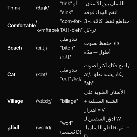
اللسان
بين
الأسنان،
"tink" أو
Think
/θɪŋk/
انفخ الهواء فوقه
"sink"
3 مقاطع فقط: كامْف-
"com-for-
/
Comfortable
تر-بُل
TAH-bleh"
ˈkʌmftəbəl/
تبدو مثل
احتفظ بصوت /iː/
Beach
/biːtʃ/
"bitch"
أطول — مدّه
/bɪtʃ/
افتح فكك أكثر لصوت /
تبدو مثل
æ/، يكاد يشبه نطق
/kæt/
Cat
"cut" /kʌt/
"ah"
الأسنان العلوية على
الشفة السفلية +
"billage"
/ˈvɪlɪdʒ/
Village
اهتزاز = V
ادوّر الشفتين لـ W،
"worl"
اطوِ اللسان لـ R، ثم L-
/wɜːrld/
العالم
(يُسقط D)
D