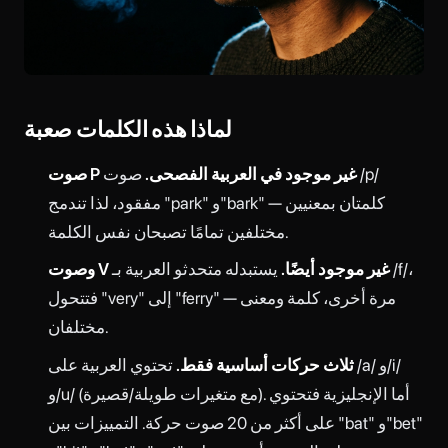
لماذا هذه الكلمات صعبة
صوت P غير موجود في العربية الفصحى.
صوت /p/
مفقود، لذا تندمج "park" و"bark" — كلمتان بمعنيين
مختلفين تمامًا تصبحان نفس الكلمة.
وصوت V غير موجود أيضًا.
يستبدله متحدثو العربية بـ /f/،
فتتحول "very" إلى "ferry" — مرة أخرى، كلمة ومعنى
مختلفان.
ثلاث حركات أساسية فقط.
تحتوي العربية على /a/ و/i/
و/u/ (مع متغيرات طويلة/قصيرة). أما الإنجليزية فتحتوي
على أكثر من 20 صوت حركة. التمييزات بين "bat" و"bet"