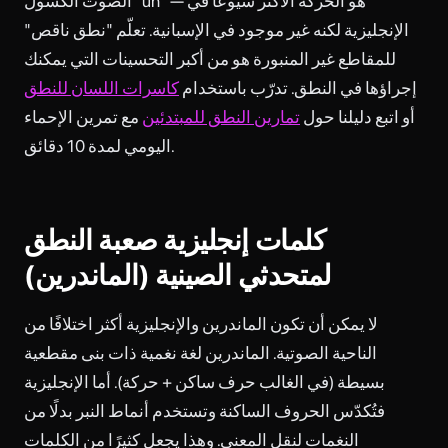
الصوت الكسول "uh" — هو الحركة الأكثر شيوعًا في
الإنجليزية لكنه غير موجود في الإسبانية. تعلّم "نطق ناقص"
للمقاطع غير المنبورة هو من أكبر التحسينات التي يمكنك
إجراؤها في النطق. تدرّب باستخدام
كاسرات اللسان للنطق
أو اتبع دليلنا حول
تمارين النطق للمبتدئين
مع تمرين الإحماء
اليومي لمدة 10 دقائق.
كلمات إنجليزية صعبة النطق
لمتحدثي الصينية (الماندرين)
لا يمكن أن تكون الماندرين والإنجليزية أكثر اختلافًا من
الناحية الصوتية. الماندرين لغة نغمية ذات بنى مقطعية
بسيطة (في الغالب حرف ساكن + حركة). أما الإنجليزية
فتُكدّس الحروف الساكنة وتستخدم أنماط النبر بدلًا من
النغمات لنقل المعنى. وهذا يجعل كثيرًا من الكلمات