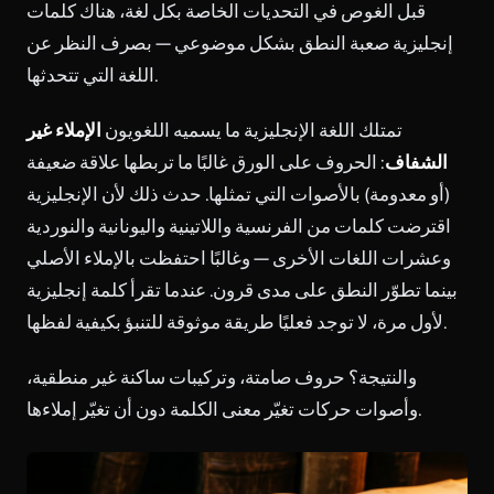
قبل الغوص في التحديات الخاصة بكل لغة، هناك كلمات
إنجليزية صعبة النطق بشكل موضوعي — بصرف النظر عن
اللغة التي تتحدثها.
تمتلك اللغة الإنجليزية ما يسميه اللغويون
الإملاء غير
الشفاف
: الحروف على الورق غالبًا ما تربطها علاقة ضعيفة
(أو معدومة) بالأصوات التي تمثلها. حدث ذلك لأن الإنجليزية
اقترضت كلمات من الفرنسية واللاتينية واليونانية والنوردية
وعشرات اللغات الأخرى — وغالبًا احتفظت بالإملاء الأصلي
بينما تطوّر النطق على مدى قرون. عندما تقرأ كلمة إنجليزية
لأول مرة، لا توجد فعليًا طريقة موثوقة للتنبؤ بكيفية لفظها.
والنتيجة؟ حروف صامتة، وتركيبات ساكنة غير منطقية،
وأصوات حركات تغيّر معنى الكلمة دون أن تغيّر إملاءها.