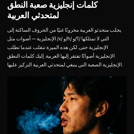
كلمات إنجليزية صعبة النطق
لمتحدثي العربية
يجلب متحدثو العربية مخزونًا غنيًا من الحروف الساكنة إلى
الإنجليزية — أصوات مثل /x/ و/ħ/ و/ʕ/ التي لا تمتلكها
الإنجليزية حتى. لكن هذه الميزة تنقلب عندما تطلب
الإنجليزية أصواتًا تفتقر إليها العربية. إليك كلمات النطق
الإنجليزية الصعبة التي ينبغي لمتحدثي العربية التركيز عليها.