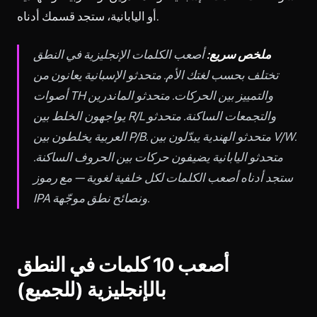
أو اليابانية، ستجد قسمك أدناه.
ملخص سريع:
أصعب الكلمات الإنجليزية في النطق
تختلف بحسب لغتك الأم. متحدثو الإسبانية يعانون من
أصوات TH والتمييز بين الحركات. متحدثو الماندرين
يواجهون الخلط بين R/L والتجمعات الساكنة. متحدثو
العربية يخلطون بين P/B. متحدثو الهندية يبدّلون بين V/W.
متحدثو اليابانية يضيفون حركات بين الحروف الساكنة.
ستجد أدناه أصعب الكلمات لكل خلفية لغوية — مع رموز
IPA ونصائح نطق موجّهة.
أصعب 10 كلمات في النطق
بالإنجليزية (للجميع)