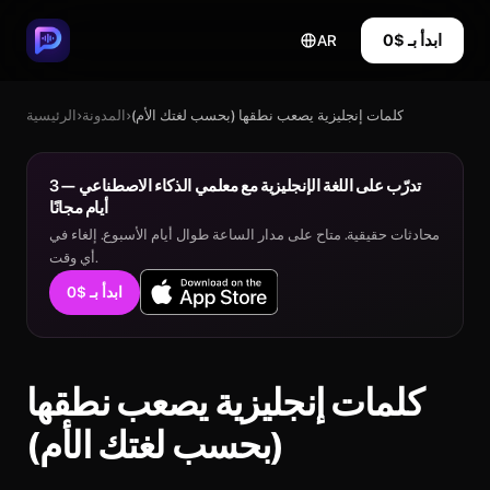
ابدأ بـ $0
AR
كلمات إنجليزية يصعب نطقها (بحسب لغتك الأم)
›
المدونة
›
الرئيسية
تدرّب على اللغة الإنجليزية مع معلمي الذكاء الاصطناعي — 3
أيام مجانًا
محادثات حقيقية. متاح على مدار الساعة طوال أيام الأسبوع. إلغاء في
أي وقت.
ابدأ بـ $0
كلمات إنجليزية يصعب نطقها
(بحسب لغتك الأم)