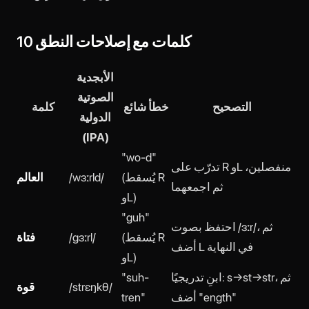
10 كلمات مع إصلاحات النطق
الأبجدية
الصوتية
التصحيح
خطأ شائع
كلمة
الدولية
(IPA)
"wo-d"
تدرّب على R وL منفصلين،
(يُسقط R
/wɜːrld/
العالم
ثم اجمعهما
وL)
"guh"
احتفظ بصوت /ɜːr/، ثم
(يُسقط R
/ɡɜːrl/
فتاة
أضف L في النهاية
وL)
ابنِ تدريجيًا: s→st→str، ثم
"suh-
/strɛŋkθ/
قوة
أضف "ength"
tren"