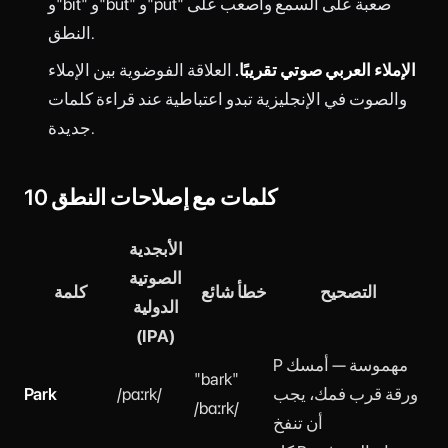
و"bit" و"but" و"put" صعبة على السمع وأصعب على
النطق.
الإملاء العربي صوتي تقريبًا.
العلاقة الفوضوية بين الإملاء
والصوت في الإنجليزية تبدو اعتباطية عند قراءة كلمات
جديدة.
10 كلمات مع إصلاحات النطق
الأبجدية
الصوتية
التصحيح
خطأ شائع
كلمة
الدولية
(IPA)
P مهموسة — أمسك
"bark"
ورقة قرب فمك، يجب
/pɑːrk/
Park
/bɑːrk/
أن تنفخ