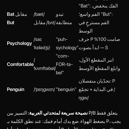
"Bat": الفك ينخفض،
الفم واسع؛ "But":
تبدو
/bæt/
مقابل
Bat
الفم مسترخٍ في
متطابقة
مقابل /bʌt/
But
الوسط
حرف P صامت 100%
"puh-
/saɪ
Psychology
— ابدأ بصوت S
sychology"
ˈkɒlədʒi/
"com-
انبر المقطع الأول،
/
Comfortable
FOR-ta-
وابلع المقطع الأوسط
ˈkʌmftəbəl/
bel"
تحدّيان منفصلان: P
في البداية + تجمّع /
"benguin"
/ˈpɛŋɡwɪn/
Penguin
ŋɡw/
نصيحة سريعة لمتحدثي العربية:
التمييز بين P/B يتعلق فقط
بضغط الهواء. ضع يدك أمام فمك: عند نطق الكلمة بـ P، يجب