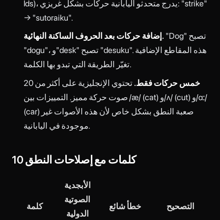
lds)، يدرج متحدثو اليابانية حركات بشكل غريزي: "strike"
→ "sutoraiku".
"Dog" تصبح
إضافة حركات بعد الحروف الساكنة النهائية.
"dogu"، و"desk" تصبح "desuku". هذه المقاطع الإضافية
تغيّر الطريقة التي تبدو بها الكلمة.
خمس حركات فقط.
تحتوي الإنجليزية على أكثر من 20
صوت حركة مميز. التمييزات بين /æ/ (cat) و/ʌ/ (cut) و/ɑː/
(car) صعبة النطق بشكل خاص لأن هذه الأصوات غير
موجودة في اليابانية.
10 كلمات مع إصلاحات النطق
الأبجدية
الصوتية
التصحيح
خطأ شائع
كلمة
الدولية