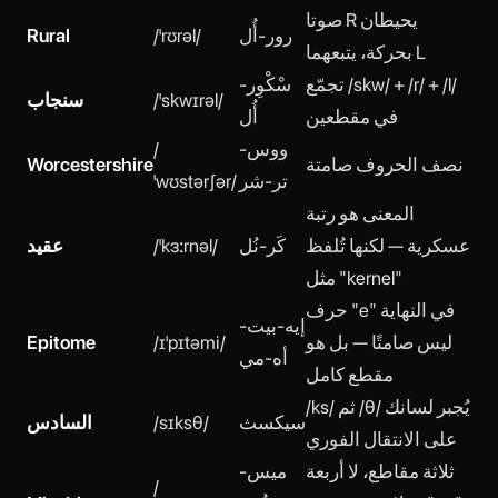
صوتا R يحيطان
رور-أُل
/ˈrʊrəl/
Rural
بحركة، يتبعهما L
تجمّع /skw/ + /r/ + /l/
سْكْوِر-
/ˈskwɪrəl/
سنجاب
في مقطعين
أُل
ووس-
/
نصف الحروف صامتة
Worcestershire
تر-شر
ˈwʊstərʃər/
المعنى هو رتبة
عسكرية — لكنها تُلفظ
كَر-نُل
/ˈkɜːrnəl/
عقيد
مثل "kernel"
حرف "e" في النهاية
إيه-بيت-
ليس صامتًا — بل هو
/ɪˈpɪtəmi/
Epitome
أه-مي
مقطع كامل
/ks/ ثم /θ/ يُجبر لسانك
سيكسث
/sɪksθ/
السادس
على الانتقال الفوري
ثلاثة مقاطع، لا أربعة
ميس-
/