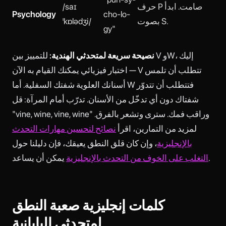
حرف P صامت. ابدأ
/saɪ
Psychology
cho-lo-
بصوت S.
ˈkɒlədʒi/
gy"
نصيحة سريعة لمتحدثي الهندية:
للتمييز بين V وW، إليك
اختبار فيزيائي يمكنك القيام به الآن — V تتطلب أن تلمس
أسنانك العلوية شفتك السفلية. أما W فتتطلب أن تتدوّر
شفتاك دون أي تدخّل من الأسنان. تدرّب أمام المرآة: قل
"vine, wine, vine, wine" وراقب فمك. سترى وتشعر بالفرق.
لمزيد من التمارين، اقرأ
نصائح لتحسين مهارات التحدث
بالإنجليزية
، وإن كان قلق النطق يعيقك، فإن دليلنا حول
يمكن أن يساعد.
التغلب على الخوف من التحدث بالإنجليزية
كلمات إنجليزية صعبة النطق
لمتحدثي اليابانية