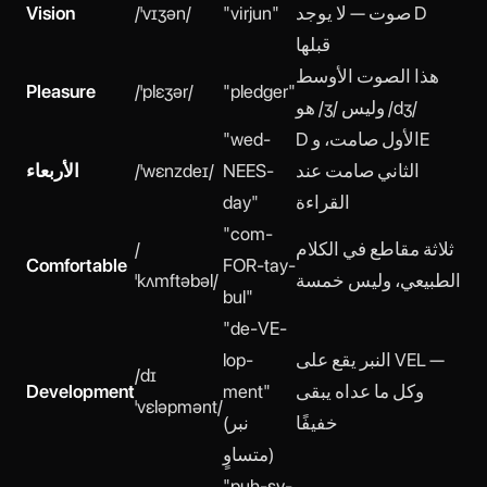
صوت — لا يوجد D
"virjun"
/ˈvɪʒən/
Vision
قبلها
هذا الصوت الأوسط
Pleasure
/ˈplɛʒər/
"pledger"
هو /ʒ/ وليس /dʒ/
D الأول صامت، وE
"wed-
الثاني صامت عند
NEES-
/ˈwɛnzdeɪ/
الأربعاء
القراءة
day"
"com-
ثلاثة مقاطع في الكلام
/
Comfortable
FOR-tay-
الطبيعي، وليس خمسة
ˈkʌmftəbəl/
bul"
"de-VE-
النبر يقع على VEL —
lop-
/dɪ
وكل ما عداه يبقى
ment"
Development
ˈvɛləpmənt/
خفيفًا
(نبر
متساوٍ)
"puh-sy-