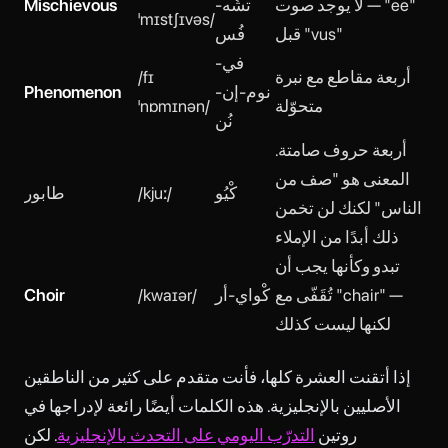
— لا يوجد صوت "ee"
تشُه-
Mischievous
ˈmɪstʃɪvəs/
قبل "vus"
فُس
في-
أربعة مقاطع مع نبرة
/fɪ
نوم-إن-
Phenomenon
متحوّلة
ˈnɒmɪnən/
نُن
أربعة حروف صامتة.
المعنى هو "صف من
كْيُو
/kjuː/
طابور
الناس" لكنك لن تخمن
ذلك أبدًا من الإملاء
تبدو وكأنها يجب أن
تُقَفّى مع "chair" —
كْواي-أر
/kwaɪər/
Choir
لكنها ليست كذلك
إذا أتقنت العشرة كلها، فأنت متقدم على كثير من الناطقين
الأصليين بالإنجليزية. هذه الكلمات أيضًا رائعة لإدراجها في
روتين
التدرّب اليومي على التحدث بالإنجليزية
. لكن