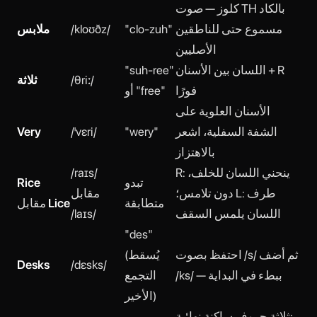
كلوز — صوت TH بالكاد
مسموع حتى للناطقين
"clo-zuh"
/kloʊðz/
ملابس
الأصليين
اللسان بين الأسنان + R
"suh-ree"
/θriː/
ثلاثة
فورًا
أو "free"
الأسنان العلوية على
الشفة السفلية، اشعر
"wery"
/ˈvɛri/
Very
بالاهتزاز
R: ينحني اللسان للخلف،
/raɪs/
تبدو
Rice
دون تلامس؛ L: طرف
مقابل
متطابقة
Lice
مقابل
اللسان يلمس السقف
/laɪs/
"des"
احتفظ بصوت /s/ ثم أضف
(يُسقط
Desks
/dɛsks/
/ks/ — ببطء في البداية
التجمع
الأخير)
ثلاثة حروف ساكنة نهائية: