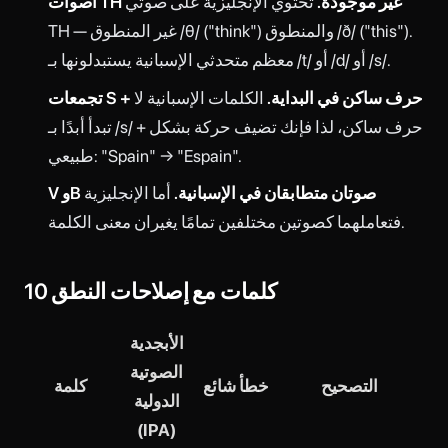
أصوات TH غير موجودة.
تحتوي الإنجليزية على صوتي
TH — غير المنطوق /θ/ ("think") والمنطوق /ð/ ("this").
معظم متحدثي الإسبانية يستبدلونها بـ /t/ أو /d/ أو /s/.
تجمعات S + حرف ساكن في البداية.
الكلمات الإسبانية لا
تبدأ أبدًا بـ /s/ + حرف ساكن، لذا فإنك تضيف حركة بشكل
طبيعي: "Spain" → "Espain".
V وB صوتان متطابقان في الإسبانية.
أما الإنجليزية
فتعاملهما كصوتين مختلفين تمامًا يغيران معنى الكلمة.
10 كلمات مع إصلاحات النطق
الأبجدية
الصوتية
التصحيح
خطأ شائع
كلمة
الدولية
(IPA)