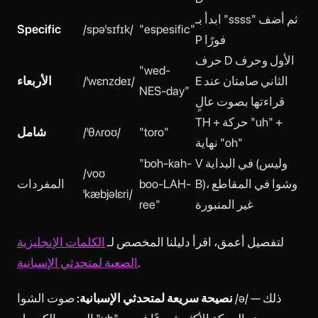
ابدأ بـ "ssss" ثم أضف
Specific
/spəˈsɪfɪk/
"espesific"
P فورًا
حرف D الأول وحرف
"wed-
E الثاني صامتان عند
/ˈwɛnzdeɪ/
الأربعاء
NES-day"
قراءتها بصوت عالٍ
TH + حركة "uh" +
"toro"
/ˈθʌroʊ/
شامل
نهاية "oh"
V في البداية (وليس
"boh-kah-
/voʊ
B)، وشوا في المقاطع
boo-LAH-
المفردات
ˈkæbjəlɛri/
غير المنبورة
ree"
لتفصيل أعمق، اقرأ دليلنا المخصص لـ
الكلمات الإنجليزية
.
الصعبة لمتحدثي الإسبانية
نصيحة سريعة لمتحدثي الإسبانية:
صوت الشوا /ə/ — ذلك