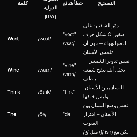
التصحيح
خطأ شائع
كلمة
الدولية
(IPA)
دوّر الشفتين على
شكل حرف O صغير،
"vest"
West
/wɛst/
ادفع الهواء — دون أن
/vɛst/
تلمس الأسنان
نفس تدوير الشفتين —
"vine"
تخيّل أنك تنفخ شمعة
/waɪn/
Wine
/vaɪn/
بلطف
اللسان بين الأسنان،
Think
/θɪŋk/
"tink"
وليس خلفها
نفس وضع اللسان بين
الأسنان + اهتزاز
"da"
/ðə/
The
الصوت
/ʒ/ مثل /ʃ/ (sh) لكن مع