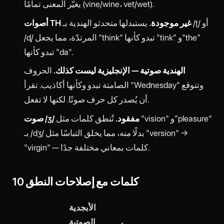
يغيّر المعنى تمامًا (vine/wine، vet/wet).
أصوات TH غير موجودة.
يستبدلها متحدثو الهندية بـ /ʈ/ أو
/ɖ/ المرتدّة، مما يجعل "think" تبدو كأنها "tink" و"the"
تبدو كأنها "da".
الهندية صوتية — الإنجليزية ليست كذلك.
الحروف
الصامتة تبدو وكأنها أكاذيب. تقرأ "Wednesday" وتتوقع
أن يُصدر كل حرف صوتًا. لكنها لا تفعل.
صوت /ʒ/ مفقود.
تُنطق كلمات مثل "vision" و"pleasure"
بـ /dʒ/ بدلًا منه، مما يخلق التباسًا مثل "version" →
"virgin" — كلمات بمعاني مختلفة جدًا.
10 كلمات مع إصلاحات النطق
الأبجدية
الصوتية