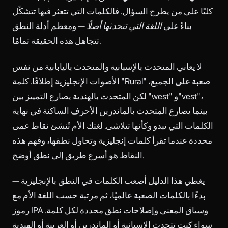
كليًا على من يطرح السؤال. فالكلمات التي تتعثر فيها تتشكّل
بناءً على
اللغة التي تتحدثها أصلًا
— ومعظم أدلة النطق
تتجاهل هذه الحقيقة تمامًا.
لا يعاني المتحدث بالإسبانية والمتحدث باليابانية من نفس
الأصوات الإنجليزية إطلاقًا. كلمة "Rural" صعبة على الجميع،
لكن المتحدث بالهندية يصارع التمييز بين "west" و"vest"،
بينما يصارع المتحدث بالماندرين الأحرف الساكنة في نهاية
الكلمات التي تبدو وكأنها تتلاشى. لغتك الأم تُنشئ نقاط عمى
محددة عندما تقرأ كلمات إنجليزية وتحاول نطقها، وفهم هذه
النقاط هو أسرع طريق إلى نطق أوضح.
يغطي هذا الدليل أصعب الكلمات في النطق بالإنجليزية —
بدءًا بالكلمات الصعبة عالميًا، ثم مرتبة حسب اللغة الأم مع
رموز IPA وسياق المعنى وإصلاحات نطق محددة لكل كلمة.
سواء كنت تتحدث الإسبانية أو الماندرين أو العربية أو الهندية