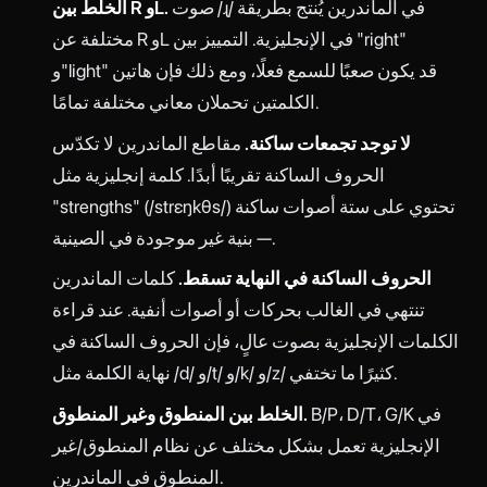
صوت /ɻ/ في الماندرين يُنتج بطريقة
الخلط بين R وL.
مختلفة عن R وL في الإنجليزية. التمييز بين "right"
و"light" قد يكون صعبًا للسمع فعلًا، ومع ذلك فإن هاتين
الكلمتين تحملان معاني مختلفة تمامًا.
لا توجد تجمعات ساكنة.
مقاطع الماندرين لا تكدّس
الحروف الساكنة تقريبًا أبدًا. كلمة إنجليزية مثل
"strengths" (/strɛŋkθs/) تحتوي على ستة أصوات ساكنة
— بنية غير موجودة في الصينية.
الحروف الساكنة في النهاية تسقط.
كلمات الماندرين
تنتهي في الغالب بحركات أو أصوات أنفية. عند قراءة
الكلمات الإنجليزية بصوت عالٍ، فإن الحروف الساكنة في
نهاية الكلمة مثل /d/ و/t/ و/k/ و/z/ كثيرًا ما تختفي.
B/P، D/T، G/K في
الخلط بين المنطوق وغير المنطوق.
الإنجليزية تعمل بشكل مختلف عن نظام المنطوق/غير
المنطوق في الماندرين.