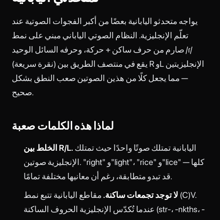
يواجه متحدثو اليابانية بعضًا من أكبر الفجوات الصوتية عند
تعلّم الإنجليزية. النظام الصوتي الياباني مبني على نمط
صارم من حرف ساكن + حركة، وحرفه السائل الوحيد /ɾ/
(نقرة سريعة) يقع في منتصف الطريق بين R وL الإنجليزيتين
— مما يجعل كلًا من هذين الصوتين صعب النطق بشكل
صحيح.
لماذا هذه الكلمات صعبة
اليابانية تمتلك صوتًا واحدًا حيث تمتلك
الخلط بين R/L.
الإنجليزية صوتين. "right" و"light"، "rice" و"lice" — كلها
قد تبدو متطابقة، رغم أن معانيها مختلفة تمامًا.
لا توجد تجمعات ساكنة.
مقاطع اليابانية تتبع نمط (C)V.
عندما تُكدّس الإنجليزية الحروف الساكنة (str-، -nkths، -