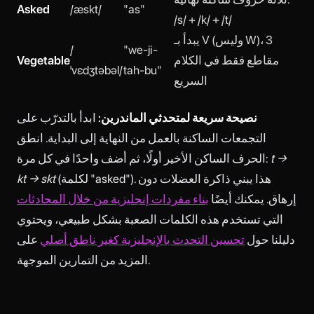
Asked
/æskt/
"as"
/s/ + /k/ + /t/
يبدأ بـ V (وليس W)، 3
/
"we-ji-
مقاطع فقط في الكلام
Vegetable
ˈvɛdʒtəbəl/
tah-bu"
السريع
نصيحة سريعة لمتحدثي الماندرين:
ابدأ بالتدرّب على
التجمعات الساكنة بالعمل من النهاية إلى البداية. انطق
t →
الحرف الساكن الأخير أولًا، ثم أضف واحدًا في كل مرة:
(لكلمة "asked"). هذا يبني ذاكرة العضلات دون
kt → skt
إرهاق. يمكنك أيضًا
بناء مفردات إنجليزية من خلال المحادثات
التي تستخدم هذه الكلمات الصعبة بشكل طبيعي، ويحتوي
دليلنا حول
تحسين التحدث بالإنجليزية كغير ناطق أصلي
على
المزيد من التمارين الموجهة.