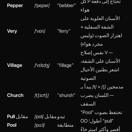
كل P تحتاج إلى دفعة
Pepper
/ˈpɛpər/
"bebber"
هواء
الأسنان العلوية على
الشفة السفلية +
Very
/ˈvɛri/
"ferry"
اهتزاز الصوت (وليس
مجرد هواء)
نفس إصلاح V —
الأسنان على الشفة،
Village
/ˈvɪlɪdʒ/
"fillage"
اشعر بطنين الأحبال
الصوتية
يبدأ بـ /t/ + /ʃ/ مدمجين
— اللسان يضرب
"shursh"
/tʃɜːrtʃ/
Church
السقف
"Pool" تحتفظ بصوت
تبدو
/pʊl/ مقابل
مقابل
Pull
OO أطول؛ "pull"
متطابقة
/puːl/
Pool
أقصر وأكثر استرخاءً