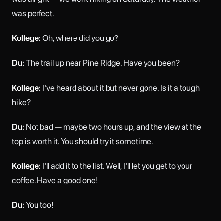
was perfect.
Kollege:
Oh, where did you go?
Du:
The trail up near Pine Ridge. Have you been?
Kollege:
I've heard about it but never gone. Is it a tough
hike?
Du:
Not bad — maybe two hours up, and the view at the
top is worth it. You should try it sometime.
Kollege:
I'll add it to the list. Well, I'll let you get to your
coffee. Have a good one!
Du:
You too!