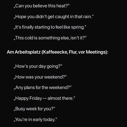
„Can you believe this heat?"
„Hope you didn't get caught in that rain."
„It's finally starting to feel like spring."
„This cold is something else, isn't it?"
Am Arbeitsplatz (Kaffeeecke, Flur, vor Meetings):
„How's your day going?"
„How was your weekend?"
„Any plans for the weekend?"
„Happy Friday — almost there."
„Busy week for you?"
„You're in early today."