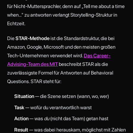
für Nicht-Muttersprachler, denn auf „Tell me about a time
when…" zu antworten verlangt Storytelling-Struktur in
Echtzeit.
Die
STAR-Methode
ist die Standardstruktur, die bei
Amazon, Google, Microsoft und den meisten großen
Tech-Unternehmen verwendet wird.
Das Career-
Advising-Team des MIT
beschreibt STAR als die
zuverlässigste Formel für Antworten auf Behavioral
Questions. STAR steht für:
Situation
— die Szene setzen (wann, wo, wer)
Task
— wofür du verantwortlich warst
Action
— was
du
(nicht das Team) getan hast
Result
— was dabei herauskam, möglichst mit Zahlen