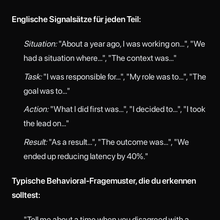
Englische Signalsätze für jeden Teil:
Situation:
"About a year ago, I was working on…", "We
had a situation where…", "The context was…"
Task:
"I was responsible for…", "My role was to…", "The
goal was to…"
Action:
"What I did first was…", "I decided to…", "I took
the lead on…"
Result:
"As a result…", "The outcome was…", "We
ended up reducing latency by 40%."
Typische Behavioral-Fragemuster, die du erkennen
solltest:
"Tell me about a time when you disagreed with a