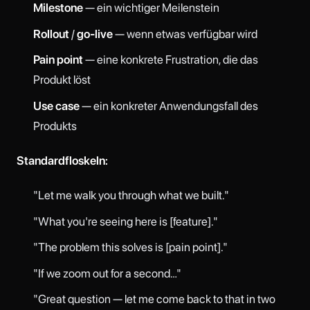
Milestone
— ein wichtiger Meilenstein
Rollout
/
go-live
— wenn etwas verfügbar wird
Pain point
— eine konkrete Frustration, die das
Produkt löst
Use case
— ein konkreter Anwendungsfall des
Produkts
Standardfloskeln:
"Let me walk you through what we built."
"What you're seeing here is [feature]."
"The problem this solves is [pain point]."
"If we zoom out for a second…"
"Great question — let me come back to that in two