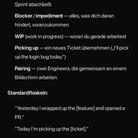
Sprint abschließt
Blocker
/
impediment
— alles, was dich daran
hindert, voranzukommen
WIP
(work in progress) — woran du gerade arbeitest
Picking up
— ein neues Ticket übernehmen („I'll pick
up the login bug today")
Pairing
— zwei Engineers, die gemeinsam an einem
Bildschirm arbeiten
Standardfloskeln:
"Yesterday I wrapped up the [feature] and opened a
PR."
"Today I'm picking up the [ticket]."