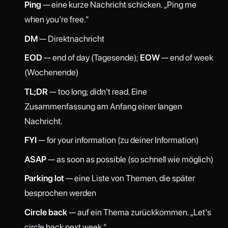
Ping
— eine kurze Nachricht schicken. „Ping me
when you're free."
DM
— Direktnachricht
EOD
— end of day (Tagesende);
EOW
— end of week
(Wochenende)
TL;DR
— too long; didn't read. Eine
Zusammenfassung am Anfang einer langen
Nachricht.
FYI
— for your information (zu deiner Information)
ASAP
— as soon as possible (so schnell wie möglich)
Parking lot
— eine Liste von Themen, die später
besprochen werden
Circle back
— auf ein Thema zurückkommen. „Let's
circle back next week."