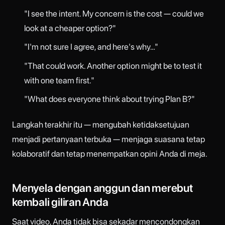
"I see the intent. My concern is the cost — could we
look at a cheaper option?"
"I'm not sure I agree, and here's why…"
"That could work. Another option might be to test it
with one team first."
"What does everyone think about trying Plan B?"
Langkah terakhir itu — mengubah ketidaksetujuan
menjadi pertanyaan terbuka — menjaga suasana tetap
kolaboratif dan tetap menempatkan opini Anda di meja.
Menyela dengan anggun dan merebut
kembali giliran Anda
Saat video, Anda tidak bisa sekadar mencondongkan