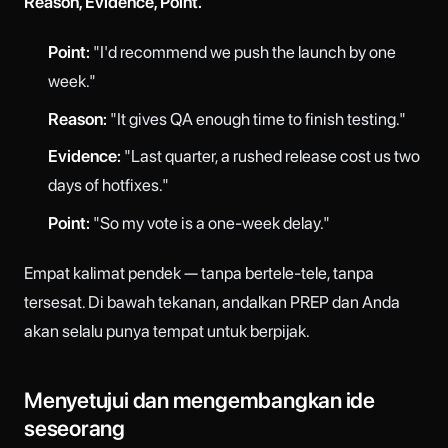
Reason, Evidence, Point.
Point:
"I'd recommend we push the launch by one
week."
Reason:
"It gives QA enough time to finish testing."
Evidence:
"Last quarter, a rushed release cost us two
days of hotfixes."
Point:
"So my vote is a one-week delay."
Empat kalimat pendek — tanpa bertele-tele, tanpa
tersesat. Di bawah tekanan, andalkan PREP dan Anda
akan selalu punya tempat untuk berpijak.
Menyetujui dan mengembangkan ide
seseorang