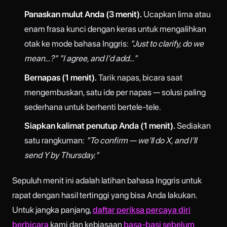
Panaskan mulut Anda (3 menit).
Ucapkan lima atau
enam frasa kunci dengan keras untuk mengalihkan
otak ke mode bahasa Inggris:
"Just to clarify, do we
mean…?" "I agree, and I'd add…"
Bernapas (1 menit).
Tarik napas, bicara saat
mengembuskan, satu ide per napas — solusi paling
sederhana untuk berhenti bertele-tele.
Siapkan kalimat penutup Anda (1 menit).
Sediakan
satu rangkuman:
"To confirm — we'll do X, and I'll
send Y by Thursday."
Sepuluh menit ini adalah latihan bahasa Inggris untuk
rapat dengan hasil tertinggi yang bisa Anda lakukan.
Untuk jangka panjang,
daftar periksa percaya diri
berbicara
kami dan kebiasaan
basa-basi sebelum