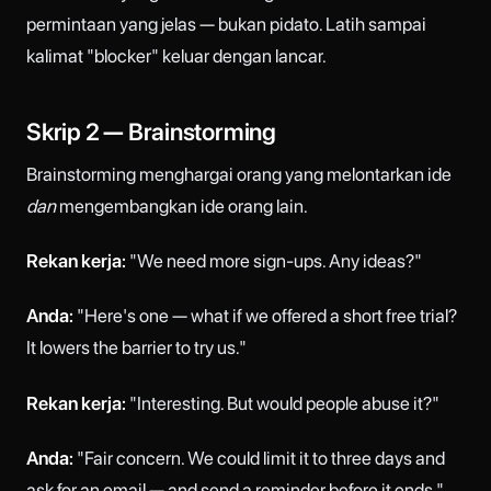
permintaan yang jelas — bukan pidato. Latih sampai
kalimat "blocker" keluar dengan lancar.
Skrip 2 — Brainstorming
Brainstorming menghargai orang yang melontarkan ide
dan
mengembangkan ide orang lain.
Rekan kerja:
"We need more sign-ups. Any ideas?"
Anda:
"Here's one — what if we offered a short free trial?
It lowers the barrier to try us."
Rekan kerja:
"Interesting. But would people abuse it?"
Anda:
"Fair concern. We could limit it to three days and
ask for an email — and send a reminder before it ends."