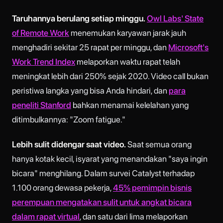
Taruhannya berulang setiap minggu.
Owl Labs' State
of Remote Work
menemukan karyawan jarak jauh
menghadiri sekitar 25 rapat per minggu, dan
Microsoft's
Work Trend Index
melaporkan waktu rapat telah
meningkat lebih dari 250% sejak 2020. Video call bukan
peristiwa langka yang bisa Anda hindari, dan
para
peneliti Stanford
bahkan menamai kelelahan yang
ditimbulkannya: "Zoom fatigue."
Lebih sulit didengar saat video.
Saat semua orang
hanya kotak kecil, isyarat yang menandakan "saya ingin
bicara" menghilang. Dalam survei Catalyst terhadap
1.100 orang dewasa pekerja,
45% pemimpin bisnis
perempuan mengatakan sulit untuk angkat bicara
dalam rapat virtual
, dan satu dari lima melaporkan