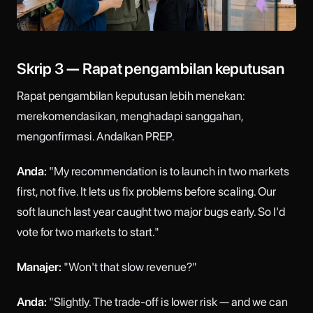
Skrip 3 — Rapat pengambilan keputusan
Rapat pengambilan keputusan lebih menekan:
merekomendasikan, menghadapi sanggahan,
mengonfirmasi. Andalkan PREP.
Anda:
"My recommendation is to launch in two markets
first, not five. It lets us fix problems before scaling. Our
soft launch last year caught two major bugs early. So I'd
vote for two markets to start."
Manajer:
"Won't that slow revenue?"
Anda:
"Slightly. The trade-off is lower risk — and we can