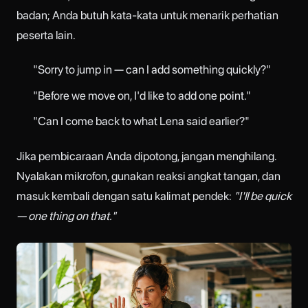
badan; Anda butuh kata-kata untuk menarik perhatian
peserta lain.
"Sorry to jump in — can I add something quickly?"
"Before we move on, I'd like to add one point."
"Can I come back to what Lena said earlier?"
Jika pembicaraan Anda dipotong, jangan menghilang.
Nyalakan mikrofon, gunakan reaksi angkat tangan, dan
masuk kembali dengan satu kalimat pendek:
"I'll be quick
— one thing on that."