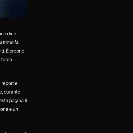
uno dice:
 attimo fa
i. È proprio
ro tema
 report e
le, durante
esta pagina ti
ione e un