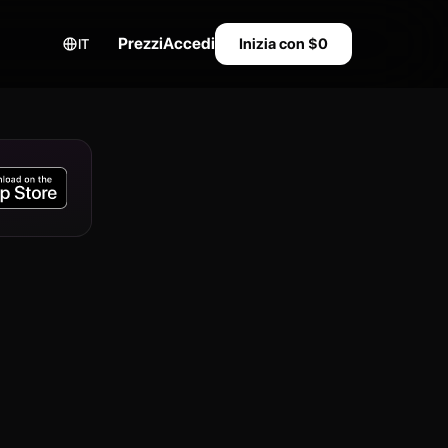
Prezzi
Accedi
Inizia con $0
IT