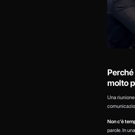
Perché 
molto pi
Una riunione 
comunicazione
Non c'è temp
parole. In un