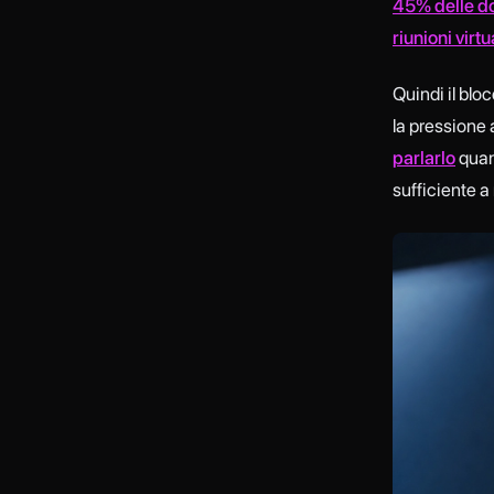
45% delle don
riunioni virtu
Quindi il blo
la pressione a
parlarlo
quan
sufficiente a