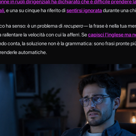
ne in ruoli dirigenziali ha dichiarato che è difficile prendere l
ali
, e una su cinque ha riferito di
sentirsi ignorata
durante una ch
cco ha senso: è un problema di
recupero
— la frase è nella tua me
 rallentare la velocità con cui la afferri. Se
capisci l'inglese ma n
do conta, la soluzione non è la grammatica: sono frasi pronte pi
 renderle automatiche.