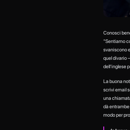
Conosci bene
"Sentiamo cos
svaniscono e,
quel divario 
dell'inglese p
La buona noti
scrivi email s
una chiamata 
dà entrambe l
modo per pro