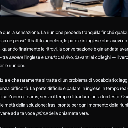
 quella sensazione. La riunione procede tranquilla finché qualc
a ne pensi". Il battito accelera, le parole in inglese che avevi un
 quando finalmente le ritrovi, la conversazione è già andata avant
— tra
sapere
l'inglese e
usarlo
dal vivo, davanti ai colleghi — il ve
er le riunioni.
zia è che raramente si tratta di un problema di vocabolario: leggi
enza difficoltà. La parte difficile è parlare in inglese in tempo rea
su Zoom o Teams, senza il tempo di tradurre nella tua testa. Qu
e metà della soluzione: frasi pronte per ogni momento della riun
varle ad alta voce
prima
della chiamata vera.