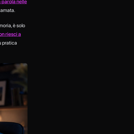
a parola nelle
iamata.
moria, è solo
on riesci a
ù pratica