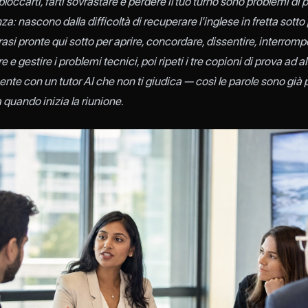
bloccarti, farti sovrastare e perdere il tuo turno sono problemi di p
: nascono dalla difficoltà di recuperare l'inglese in fretta sotto
rasi pronte qui sotto per aprire, concordare, dissentire, interrompe
 e gestire i problemi tecnici, poi ripeti i tre copioni di prova ad 
nte con un tutor AI che non ti giudica — così le parole sono già 
 quando inizia la riunione.