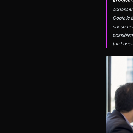
In breve:
conoscenza
Copia le f
riassumere
possibilme
tua bocca