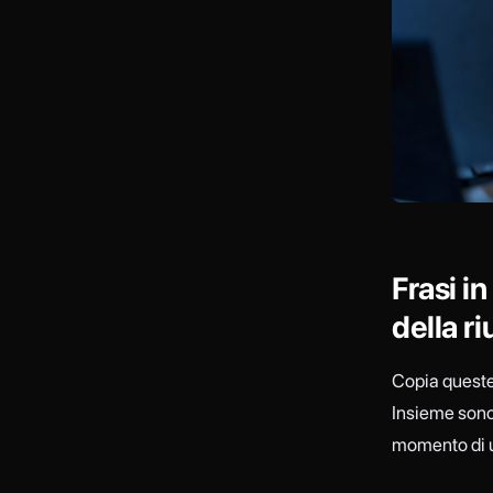
Frasi i
della r
Copia queste f
Insieme sono l
momento di 