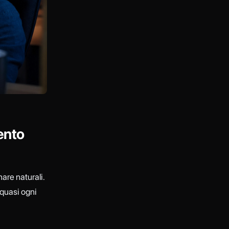
ento
nare naturali.
e quasi ogni