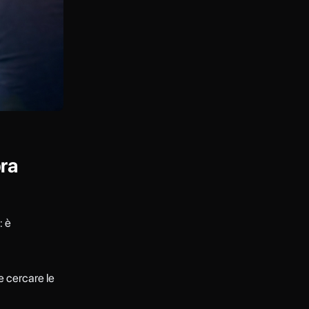
bra
: è
e cercare le