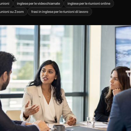
iunioni
inglese per le videochiamate
inglese per le riunioni online
riunioni su Zoom
frasi in inglese per le riunioni di lavoro