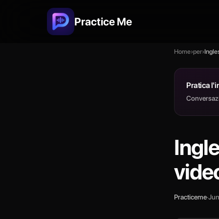
Practice Me
Home
›
per
›
Ingle
Pratica l'
Conversazio
Ingle
vide
Practiceme
·
Jun