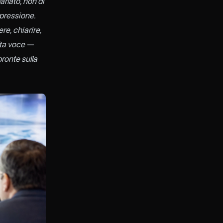
arlato, non di
 pressione.
re, chiarire,
alta voce —
pronte sulla