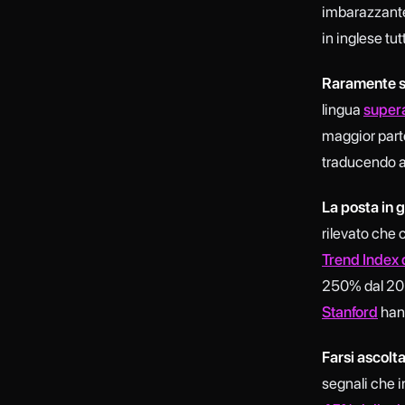
imbarazzante,
in inglese tu
Raramente se
lingua
super
maggior parte
traducendo a
La posta in g
rilevato che 
Trend Index 
250% dal 202
Stanford
hann
Farsi ascoltar
segnali che i