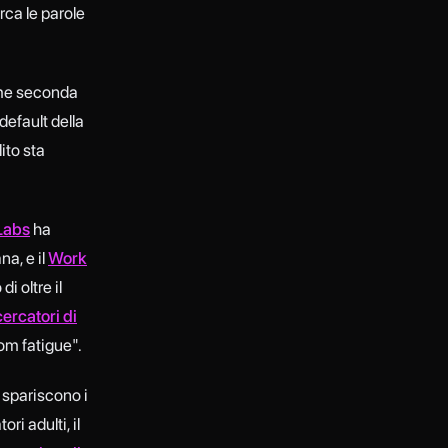
rca le parole
ome seconda
default della
ito sta
Labs
ha
na, e il
Work
i oltre il
cercatori di
om fatigue".
 spariscono i
ri adulti, il