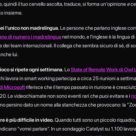
 quindi il tuo cervello ascolta, traduce, si forma un'opinione
e
ce
tto insieme.
i l'unico non madrelingua.
Le persone che parlano inglese c
ano di numero i madrelingua
nel mondo, e l'inglese è la lingua di 
 dei team internazionali. Il collega che sembra sicuro di sé, di sol
nche lui.
ioco si ripete ogni settimana.
Lo
State of Remote Work di Owl 
chi lavora in smart working partecipa a circa 25 riunioni a settima
di Microsoft
riferisce che il tempo passato in riunione è cresciuto d
0. Le videochiamate non sono eventi rari che puoi evitare e i
ri
o persino dato un nome alla stanchezza che provocano: la "Zo
e è più difficile in video.
Quando tutti sono un piccolo riquadro,
ndicano "vorrei parlare". In un sondaggio Catalyst su 1.100 lavorato