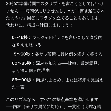
20秒の準備時間でスクリプトを書こうとしてはいけ
ません——時間が足りませんし、AIが「書き起こされ
たような」回答にフラグを立てることもあります。
代わりに、構成を計画しましょう：
0〜15秒：
フック+トピックを言い直して直接的
な答えを述べる
15〜60秒：
各サブ質問に具体例を添えて答える
60〜85秒：
深みを加える——比較、反対意見、
より深い個人的理由
85〜90秒：
簡潔なまとめ、または将来を見据え
た一言
このリズムなら、すべての採点基準を満たせます
——内容（全サブ質問に対応）、一貫性（明確な構