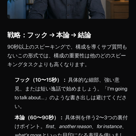
戦略：フック → 本論 → 結論
90秒以上のスピーキングで、構成を導くサブ質問も
ないこの形式では、構成の重要性は他のどのスピー
キングタスクよりも高くなります。
フック（10〜15秒）：
具体的な細部、強い意
見、または短い逸話で始めましょう。「I'm going
to talk about...」のような書き出しは避けてくださ
い。
本論（60〜90秒）：
具体例を伴う2〜3つの裏付
けポイント。
first
、
another reason
、
for instance
、
what's more
といった目印になる表現を使いまし