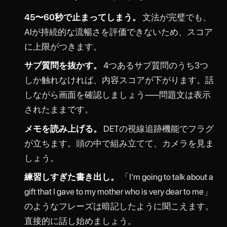
45〜60秒で止まってしまう。
文法が完璧でも、
AIが持続的な流暢さを評価できないため、スコア
に上限がつきます。
サブ質問を抜かす。
4つあるサブ質問のうち3つ
しか触れなければ、内容スコアが下がります。話
しながら画面を確認しましょう——問題文は表示
されたままです。
メモを読み上げる。
DETの視線追跡機能でフラグ
が立ちます。頭の中で組み立てて、カメラを見ま
しょう。
練習しすぎた書き出し。
「I'm going to talk about a
gift that I gave to my mother who is very dear to me」
のようなフレーズは暗記したように聞こえます。
直接的に話し始めましょう。