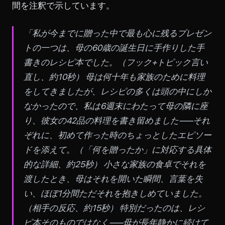
間を注釈で示しています。
「私が今までに贈った中で最も心に残るプレゼン
トの一つは、母の60歳の誕生日に手作りした手
書きのレシピ本でした。
（フック+トピック言い
直し、約10秒）
母は何十年も家族のために料理
をしてきましたが、レシピの多くは頭の中にしか
なかったので、私は6週末にわたって母の隣に座
り、彼女の42品の料理を書き留めました——それ
ぞれに、初めて作った時のちょっとしたエピソー
ドを添えて。
（「何を贈ったか」に対応する具体
的な詳細、約25秒）
小さな家族の食卓でそれを
渡したとき、母はそれを開いた瞬間、言葉を失
い、ほぼ1分間ただそれを抱きしめていました。
（相手の反応、約15秒）
特別だったのは、レシ
ピ本そのものではなく——母が長年静かに続けて