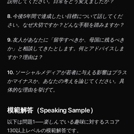
説明してください。日常をどう変えましたか？
8.
今後5年間で達成したい目標について話してくだ
さい。なぜ大切ですか？どんな手順を踏みますか？
9.
友人があなたに「留学すべきか、母国に残るべき
か」と相談してきたとします。何とアドバイスしま
すか？理由は？
10.
ソーシャルメディアが若者に与える影響はプラス
かマイナスか、あなたの考えを論じてください。具
体的な理由を挙げて。
模範解答（Speaking Sample）
以下は問題1——
楽しんでいる趣味
に対するスコア
130以上レベルの模範解答です。