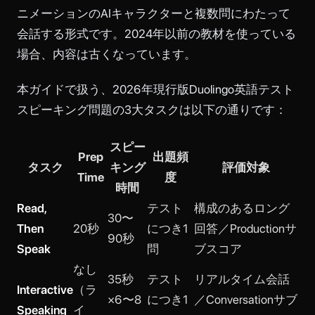
ニメーションのAIキャラクターと複数問にわたって
会話する形式です。2024年以前の教材を使っている
場合、内容は古くなっています。
本ガイドで扱う、2026年現行版Duolingo英語テスト
スピーキング問題の3大タスクは以下の通りです：
スピー
Prep
出題頻
タスク
キング
評価対象
Time
度
時間
Read,
テスト
構成のあるロング
30〜
Then
20秒
につき1
回答／Productionサ
90秒
Speak
問
ブスコア
なし
35秒
テスト
リアルタイム会話
Interactive
（ラ
×6〜8
につき1
／Conversationサブ
Speaking
イ