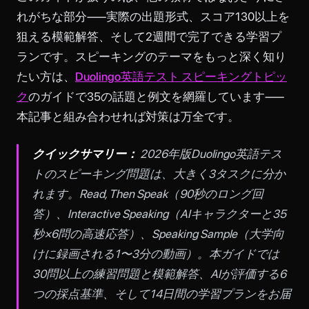
れがちな部分——実際の出題形式、スコア130以上を
狙える模範解答、そして2週間で完了できる学習プ
ランです。スピーキングのテーマをもっと深く知り
たい方は、
Duolingo英語テスト スピーキングトピッ
ク
のガイドで35の話題と例文を網羅しています——
本記事と組み合わせれば対策は万全です。
クイックサマリー：
2026年版Duolingo英語テス
トのスピーキング問題は、大きく3タスクに分か
れます。Read, Then Speak（90秒のロング回
答）、Interactive Speaking（AIキャラクターと35
秒×6問の高速応答）、Speaking Sample（大学向
けに録画される1〜3分の動画）。本ガイドでは
30問以上の練習問題と模範解答、AIが評価する6
つの採点基準、そして14日間の学習プランをお届