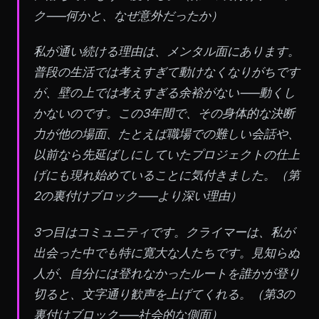
ク——何かと、なぜ意外だったか）
私が通い続ける理由は、メンタル面にあります。
普段の生活では考えすぎて動けなくなりがちです
が、壁の上では考えすぎる余裕がない——動くし
かないのです。この3年間で、その身体的な決断
力が他の場面、たとえば職場での難しい会話や、
以前なら先延ばしにしていたプロジェクトの仕上
げにも現れ始めていることに気付きました。
（第
2の裏付けブロック——より深い理由）
3つ目はコミュニティです。クライマーは、私が
出会った中でも特に寛大な人たちです。見知らぬ
人が、自分には登れなかったルートを誰かが登り
切ると、文字通り歓声を上げてくれる。
（第3の
裏付けブロック——社会的な側面）