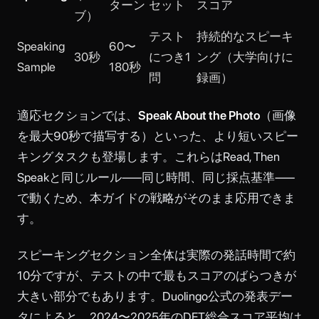
ターン
セット
スコア
ブ）
テスト
持続的なスピーキ
Speaking
60〜
30秒
につき1
ング（大学向けに
Sample
180秒
問
録画）
適応セクションでは、
Speak About the Photo
（画像
を最大90秒で描写する）といった、より短いスピー
キングタスクも登場します。これらはRead, Then
Speakと同じルール——同じ時間、同じ採点基準——
で動くため、本ガイドの戦略がそのまま応用できま
す。
スピーキングセクション全体は実際の発話時間で約
10分ですが、テストの中で最もスコアのばらつきが
大きい部分でもあります。Duolingo公式の発表デー
タによると、2024〜2025年のDET総合スコア平均は