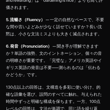
and rewarding」は「Gardening is nice」よりも高く評
価されます。
5. 流暢さ（Fluency）
— 一定の自然なペースで、不要
な間や言いよどみが少なく話せていますか？長い沈
黙は、小さな文法ミスよりも大きく減点されます。
6. 発音（Pronunciation）
— 聞き手が理解できます
か？単語の強勢、文のイントネーション、個々の音
の明瞭さが重要です。「完璧な」アメリカ英語やイ
ギリス英語の発音は不要——測られるのは「伝わる
かどうか」です。
130点以上の回答は、文構造を多彩に使い分け、的
確な語彙を選び、設問のすべてに触れ、与えられた
時間中ずっと明確な構成を保ちます。一方、100点
レベルの回答は、文法が単調で、同じ語を繰り返