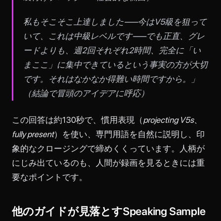
私もそこそこ上達しました——今はV5級を狙って
いて、これは中級レベルです——でも正直、グレ
ードよりも、週2回それぞれ2時間、完全に「い
まここ」に集中できているという事実の方が大切
です。それはなかなか得難い時間ですから。」
（結論で冒頭のアイデアに呼応）
この回答は約130秒で、慣用表現（
projecting V5s
、
fully present
）を使い、専門用語を自然に説明し、印
象的なクロージングで締めくくっています。人柄が
にじみ出ているのも、人間が録画を見るときには重
要なポイントです。
他のガイドが見落とすSpeaking Sample