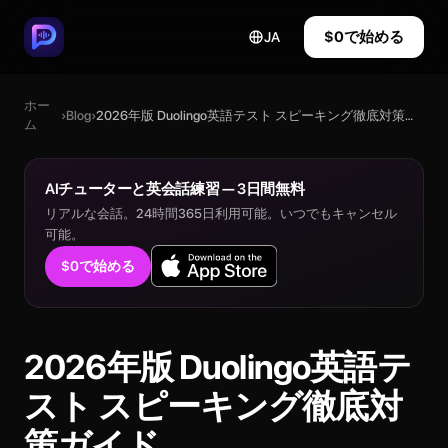
$0で始める
JA
ホー
›
Blog
›
2026年版 Duolingo英語テスト スピーキング徹底対策ガイド
ム
AIチューターと英会話練習 — 3日間無料
リアルな会話。24時間365日利用可能。いつでもキャンセル
可能。
$0で始める
2026年版 Duolingo英語テ
スト スピーキング徹底対
策ガイド