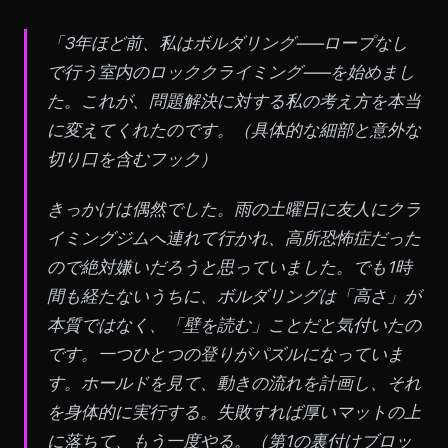
「3年ほど前、私はボルダリング——ロープなし
で行う室内のロッククライミング——を始めまし
た。これが、問題解決に対する私の考え方を本当
に変えてくれたのです。
（具体的な細部と意外な
切り口を含むフック）
きっかけは偶然でした。雨の土曜日に友人にクラ
イミングジムへ連れて行かれ、高所恐怖症だった
ので絶対嫌いだろうと思っていました。でも1時
間も経たないうちに、ボルダリングは「高さ」が
本質ではなく、「壁を読む」ことだと気付いたの
です。一つひとつの登りがパズルになっていま
す。ホールドを見て、動きの流れを計画し、それ
を身体的に実行する。失敗すれば厚いマットの上
に落ちて、もう一度やる。
（第1の裏付けブロッ