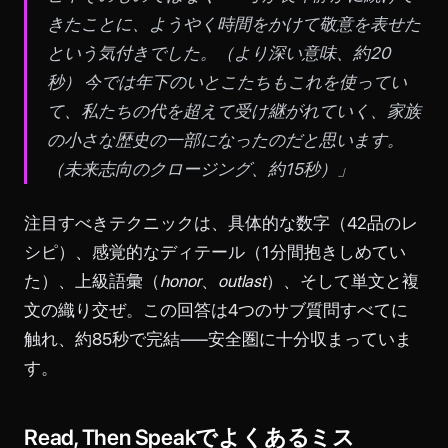
きたことに、ようやく時間をかけて敬意を表せた
という気付きでした。
（より深い意味、約20
秒）
今では年下のいとこたちもこれを使ってい
て、私たちの代を超えて受け継がれていく、家族
の小さな歴史の一部になったのだと思います。
（未来志向のクロージング、約15秒）
」
注目すべきテクニックは、具体的な数字（42品のレ
シピ）、感覚的なディテール（1分間抱きしめてい
た）、上級語彙（
honor
、
outlast
）、そして単文と複
文の織り交ぜ。この回答は4つのサブ質問すべてに
触れ、約85秒で完結——安全圏に十分収まっていま
す。
Read, Then Speakでよくあるミス