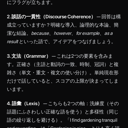
にフラグが立ちます。
2. 談話の一貫性（Discourse Coherence）
— 回答は構
成立っていますか？明確な導入、論理的な本論、簡
潔な結論。
because
、
however
、
for example
、
as a
result
といった語で、アイデアをつなげましょう。
3. 文法（Grammar）
— これは2つの要素を含みま
す。正確さ（主語と動詞の一致、時制、冠詞）と複
雑さ（単文・重文・複文の使い分け）。単純現在形
だけで話していると、スコアの上限が決まってしま
います。
4. 語彙（Lexis）
— こちらも2つの軸：洗練度（その
話題にふさわしい正確な語を使う）と多様性（同じ
語の繰り返しを避ける）。「I find gardening tranquil