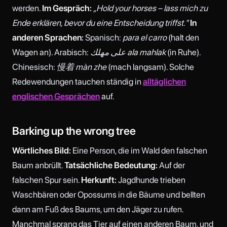
werden.
Im Gespräch:
„Hold your horses – lass mich zu
Ende erklären, bevor du eine Entscheidung triffst."
In
anderen Sprachen:
Spanisch:
para el carro
(halt den
Wagen an). Arabisch:
على مهلك ala mahlak
(in Ruhe).
Chinesisch:
慢着 màn zhe
(mach langsam). Solche
Redewendungen tauchen ständig in
alltäglichen
englischen Gesprächen
auf.
Barking up the wrong tree
Wörtliches Bild:
Eine Person, die im Wald den falschen
Baum anbrüllt.
Tatsächliche Bedeutung:
Auf der
falschen Spur sein.
Herkunft:
Jagdhunde trieben
Waschbären oder Opossums in die Bäume und bellten
dann am Fuß des Baums, um den Jäger zu rufen.
Manchmal sprang das Tier auf einen anderen Baum, und