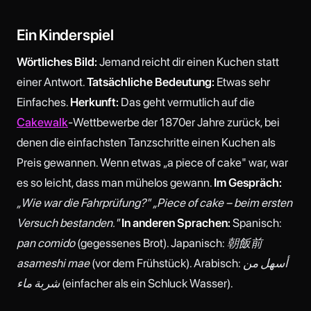
Ein Kinderspiel
Wörtliches Bild:
Jemand reicht dir einen Kuchen statt
einer Antwort.
Tatsächliche Bedeutung:
Etwas sehr
Einfaches.
Herkunft:
Das geht vermutlich auf die
Cakewalk
-Wettbewerbe der 1870er Jahre zurück, bei
denen die einfachsten Tanzschritte einen Kuchen als
Preis gewannen. Wenn etwas „a piece of cake" war, war
es so leicht, dass man mühelos gewann.
Im Gespräch:
„Wie war die Fahrprüfung?" „Piece of cake – beim ersten
Versuch bestanden."
In anderen Sprachen:
Spanisch:
pan comido
(gegessenes Brot). Japanisch:
朝飯前
asameshi mae
(vor dem Frühstück). Arabisch:
أسهل من
شربة ماء
(einfacher als ein Schluck Wasser).