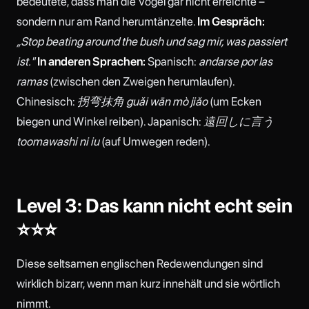
bedeutete, dass man die Vögel gar nicht erreichte –
sondern nur am Rand herumtänzelte.
Im Gespräch:
„Stop beating around the bush und sag mir, was passiert
ist."
In anderen Sprachen:
Spanisch:
andarse por las
ramas
(zwischen den Zweigen herumlaufen).
Chinesisch:
拐弯抹角 guǎi wān mò jiǎo
(um Ecken
biegen und Winkel reiben). Japanisch:
遠回しに言う
toomawashi ni iu
(auf Umwegen reden).
Level 3: Das kann nicht echt sein
⭐⭐⭐
Diese seltsamen englischen Redewendungen sind
wirklich bizarr, wenn man kurz innehält und sie wörtlich
nimmt.