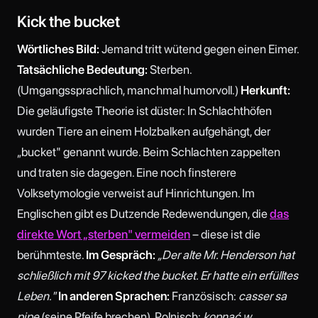
Kick the bucket
Wörtliches Bild:
Jemand tritt wütend gegen einen Eimer.
Tatsächliche Bedeutung:
Sterben.
(Umgangssprachlich, manchmal humorvoll.)
Herkunft:
Die geläufigste Theorie ist düster: In Schlachthöfen
wurden Tiere an einem Holzbalken aufgehängt, der
„bucket" genannt wurde. Beim Schlachten zappelten
und traten sie dagegen. Eine noch finsterere
Volksetymologie verweist auf Hinrichtungen. Im
Englischen gibt es Dutzende Redewendungen, die
das
direkte Wort „sterben" vermeiden
– diese ist die
berühmteste.
Im Gespräch:
„Der alte Mr. Henderson hat
schließlich mit 97 kicked the bucket. Er hatte ein erfülltes
Leben."
In anderen Sprachen:
Französisch:
casser sa
pipe
(seine Pfeife brechen). Polnisch:
kopnąć w