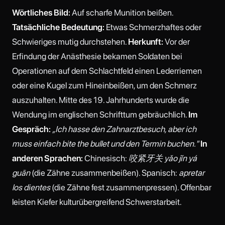
Wörtliches Bild:
Auf scharfe Munition beißen.
Tatsächliche Bedeutung:
Etwas Schmerzhaftes oder
Schwieriges mutig durchstehen.
Herkunft:
Vor der
Erfindung der Anästhesie bekamen Soldaten bei
Operationen auf dem Schlachtfeld einen Lederriemen
oder eine Kugel zum Hineinbeißen, um den Schmerz
auszuhalten. Mitte des 19. Jahrhunderts wurde die
Wendung im englischen Schrifttum gebräuchlich.
Im
Gespräch:
„Ich hasse den Zahnarztbesuch, aber ich
muss einfach bite the bullet und den Termin buchen."
In
anderen Sprachen:
Chinesisch:
咬紧牙关 yǎo jǐn yá
guān
(die Zähne zusammenbeißen). Spanisch:
apretar
los dientes
(die Zähne fest zusammenpressen). Offenbar
leisten Kiefer kulturübergreifend Schwerstarbeit.