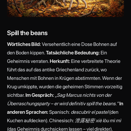
Spill the beans
Wörtliches Bild:
Versehentlich eine Dose Bohnen auf
den Boden kippen.
Tatsächliche Bedeutung:
Ein
Geheimnis verraten.
Herkunft:
Eine verbreitete Theorie
führt das auf das antike Griechenland zurück, wo
Menschen mit Bohnen in Krügen abstimmten. Wenn der
Krug umkippte, wurden die geheimen Stimmen vorzeitig
sichtbar.
Im Gespräch:
„Sag Marcus nichts von der
Überraschungsparty – er wird definitiv spill the beans."
In
anderen Sprachen:
Spanisch:
descubrir el pastel
(den
Kuchen aufdecken). Chinesisch:
泄露秘密 xiè lòu mì mì
(das Geheimnis durchsickern lassen – viel direkter).