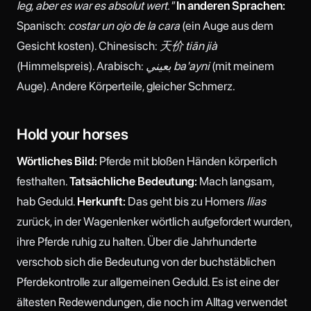
leg, aber es war es absolut wert."
In anderen Sprachen:
Spanisch:
costar un ojo de la cara
(ein Auge aus dem
Gesicht kosten). Chinesisch:
天价 tiān jià
(Himmelspreis). Arabisch:
بعيني ba'ayni
(mit meinem
Auge). Andere Körperteile, gleicher Schmerz.
Hold your horses
Wörtliches Bild:
Pferde mit bloßen Händen körperlich
festhalten.
Tatsächliche Bedeutung:
Mach langsam,
hab Geduld.
Herkunft:
Das geht bis zu Homers
Ilias
zurück, in der Wagenlenker wörtlich aufgefordert wurden,
ihre Pferde ruhig zu halten. Über die Jahrhunderte
verschob sich die Bedeutung von der buchstäblichen
Pferdekontrolle zur allgemeinen Geduld. Es ist eine der
ältesten Redewendungen, die noch im Alltag verwendet