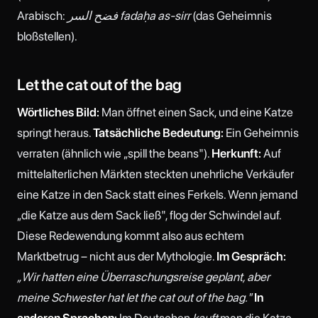
Arabisch:
فضح السر fadaḥa as-sirr
(das Geheimnis
bloßstellen).
Let the cat out of the bag
Wörtliches Bild:
Man öffnet einen Sack, und eine Katze
springt heraus.
Tatsächliche Bedeutung:
Ein Geheimnis
verraten (ähnlich wie „spill the beans").
Herkunft:
Auf
mittelalterlichen Märkten steckten unehrliche Verkäufer
eine Katze in den Sack statt eines Ferkels. Wenn jemand
„die Katze aus dem Sack ließ", flog der Schwindel auf.
Diese Redewendung kommt also aus echtem
Marktbetrug – nicht aus der Mythologie.
Im Gespräch:
„Wir hatten eine Überraschungsreise geplant, aber
meine Schwester hat let the cat out of the bag."
In