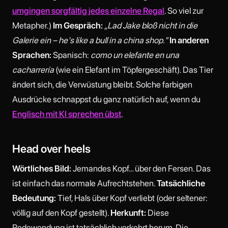
umgingen sorgfältig jedes einzelne Regal
. So viel zur
Metapher.)
Im Gespräch:
„Lad Jake bloß nicht in die
Galerie ein – he's like a bull in a china shop."
In anderen
Sprachen:
Spanisch:
como un elefante en una
cacharrería
(wie ein Elefant im Töpfergeschäft). Das Tier
ändert sich, die Verwüstung bleibt. Solche farbigen
Ausdrücke schnappst du ganz natürlich auf, wenn du
Englisch mit KI sprechen übst
.
Head over heels
Wörtliches Bild:
Jemandes Kopf… über den Fersen. Das
ist einfach das normale Aufrechtstehen.
Tatsächliche
Bedeutung:
Tief, Hals über Kopf verliebt (oder seltener:
völlig auf den Kopf gestellt).
Herkunft:
Diese
Redewendung ist tatsächlich verkehrt herum. Die