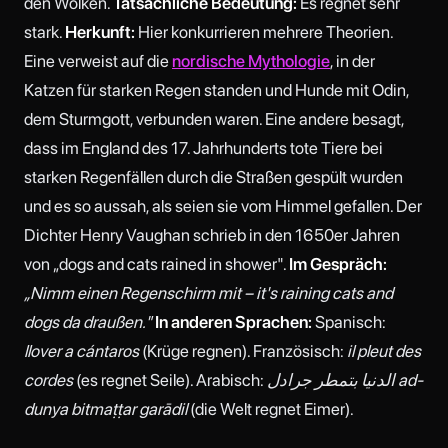
den Wolken.
Tatsächliche Bedeutung:
Es regnet sehr
stark.
Herkunft:
Hier konkurrieren mehrere Theorien.
Eine verweist auf die
nordische Mythologie
, in der
Katzen für starken Regen standen und Hunde mit Odin,
dem Sturmgott, verbunden waren. Eine andere besagt,
dass im England des 17. Jahrhunderts tote Tiere bei
starken Regenfällen durch die Straßen gespült wurden
und es so aussah, als seien sie vom Himmel gefallen. Der
Dichter Henry Vaughan schrieb in den 1650er Jahren
von „dogs and cats rained in shower".
Im Gespräch:
„Nimm einen Regenschirm mit – it's raining cats and
dogs da draußen."
In anderen Sprachen:
Spanisch:
llover a cántaros
(Krüge regnen). Französisch:
il pleut des
cordes
(es regnet Seile). Arabisch:
الدنيا بتمطر جرادل ad-
dunya bitmaṭṭar garādil
(die Welt regnet Eimer).