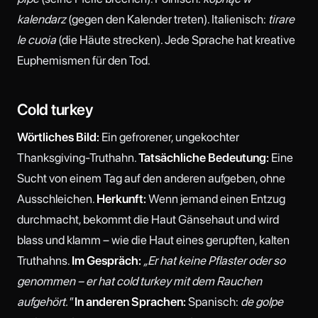
kalendarz
(gegen den Kalender treten). Italienisch:
tirare
le cuoia
(die Häute strecken). Jede Sprache hat kreative
Euphemismen für den Tod.
Cold turkey
Wörtliches Bild:
Ein gefrorener, ungekochter
Thanksgiving-Truthahn.
Tatsächliche Bedeutung:
Eine
Sucht von einem Tag auf den anderen aufgeben, ohne
Ausschleichen.
Herkunft:
Wenn jemand einen Entzug
durchmacht, bekommt die Haut Gänsehaut und wird
blass und klamm – wie die Haut eines gerupften, kalten
Truthahns.
Im Gespräch:
„Er hat keine Pflaster oder so
genommen – er hat cold turkey mit dem Rauchen
aufgehört."
In anderen Sprachen:
Spanisch:
de golpe