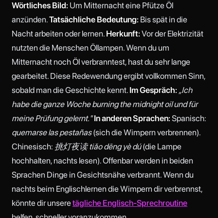
Wörtliches Bild:
Um Mitternacht eine Pfütze Öl
anzünden.
Tatsächliche Bedeutung:
Bis spät in die
Nacht arbeiten oder lernen.
Herkunft:
Vor der Elektrizität
nutzten die Menschen Öllampen. Wenn du um
Mitternacht noch Öl verbranntest, hast du sehr lange
gearbeitet. Diese Redewendung ergibt vollkommen Sinn,
sobald man die Geschichte kennt.
Im Gespräch:
„Ich
habe die ganze Woche burning the midnight oil und für
meine Prüfung gelernt."
In anderen Sprachen:
Spanisch:
quemarse las pestañas
(sich die Wimpern verbrennen).
Chinesisch:
挑灯夜读 tiǎo dēng yè dú
(die Lampe
hochhalten, nachts lesen). Offenbar werden in beiden
Sprachen Dinge in Gesichtsnähe verbrannt. Wenn du
nachts beim Englischlernen die Wimpern dir verbrennst,
könnte dir unsere
tägliche Englisch-Sprechroutine
helfen, schneller voranzukommen.