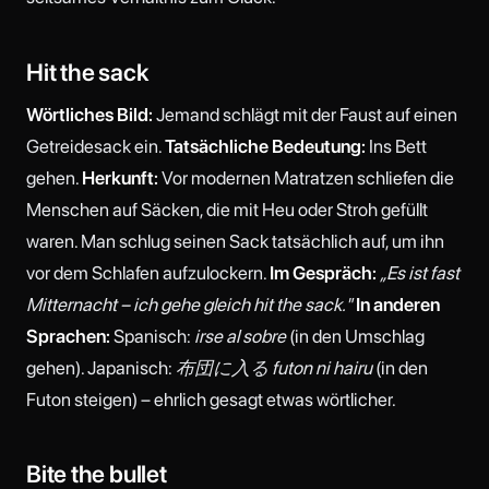
Hit the sack
Wörtliches Bild:
Jemand schlägt mit der Faust auf einen
Getreidesack ein.
Tatsächliche Bedeutung:
Ins Bett
gehen.
Herkunft:
Vor modernen Matratzen schliefen die
Menschen auf Säcken, die mit Heu oder Stroh gefüllt
waren. Man schlug seinen Sack tatsächlich auf, um ihn
vor dem Schlafen aufzulockern.
Im Gespräch:
„Es ist fast
Mitternacht – ich gehe gleich hit the sack."
In anderen
Sprachen:
Spanisch:
irse al sobre
(in den Umschlag
gehen). Japanisch:
布団に入る futon ni hairu
(in den
Futon steigen) – ehrlich gesagt etwas wörtlicher.
Bite the bullet