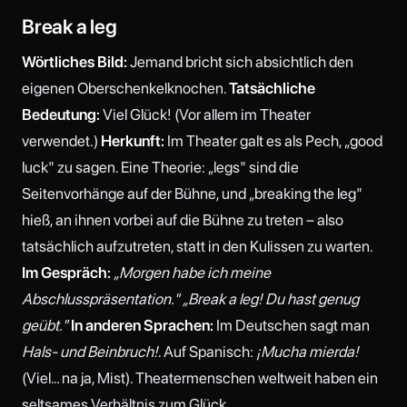
Break a leg
Wörtliches Bild:
Jemand bricht sich absichtlich den
eigenen Oberschenkelknochen.
Tatsächliche
Bedeutung:
Viel Glück! (Vor allem im Theater
verwendet.)
Herkunft:
Im Theater galt es als Pech, „good
luck" zu sagen. Eine Theorie: „legs" sind die
Seitenvorhänge auf der Bühne, und „breaking the leg"
hieß, an ihnen vorbei auf die Bühne zu treten – also
tatsächlich aufzutreten, statt in den Kulissen zu warten.
Im Gespräch:
„Morgen habe ich meine
Abschlusspräsentation." „Break a leg! Du hast genug
geübt."
In anderen Sprachen:
Im Deutschen sagt man
Hals- und Beinbruch!
. Auf Spanisch:
¡Mucha mierda!
(Viel… na ja, Mist). Theatermenschen weltweit haben ein
seltsames Verhältnis zum Glück.