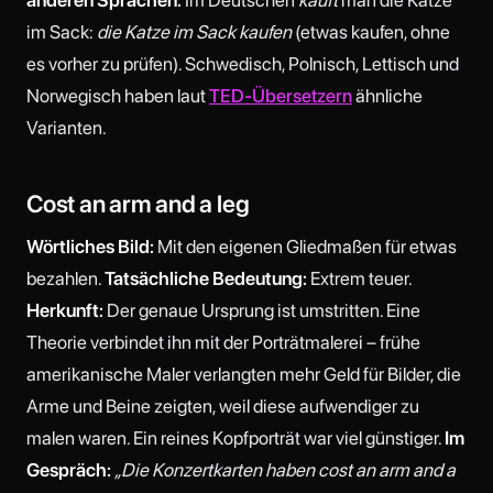
anderen Sprachen:
Im Deutschen
kauft
man die Katze
im Sack:
die Katze im Sack kaufen
(etwas kaufen, ohne
es vorher zu prüfen). Schwedisch, Polnisch, Lettisch und
Norwegisch haben laut
TED-Übersetzern
ähnliche
Varianten.
Cost an arm and a leg
Wörtliches Bild:
Mit den eigenen Gliedmaßen für etwas
bezahlen.
Tatsächliche Bedeutung:
Extrem teuer.
Herkunft:
Der genaue Ursprung ist umstritten. Eine
Theorie verbindet ihn mit der Porträtmalerei – frühe
amerikanische Maler verlangten mehr Geld für Bilder, die
Arme und Beine zeigten, weil diese aufwendiger zu
malen waren. Ein reines Kopfporträt war viel günstiger.
Im
Gespräch:
„Die Konzertkarten haben cost an arm and a