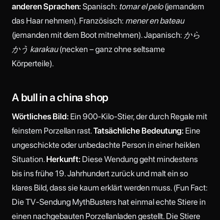
anderen Sprachen:
Spanisch:
tomar el pelo
(jemandem
das Haar nehmen). Französisch:
mener en bateau
(jemanden mit dem Boot mitnehmen). Japanisch:
から
かう karakau
(necken – ganz ohne seltsame
Körperteile).
A bull in a china shop
Wörtliches Bild:
Ein 900-Kilo-Stier, der durch Regale mit
feinstem Porzellan rast.
Tatsächliche Bedeutung:
Eine
ungeschickte oder unbedachte Person in einer heiklen
Situation.
Herkunft:
Diese Wendung geht mindestens
bis ins frühe 19. Jahrhundert zurück und malt ein so
klares Bild, dass sie kaum erklärt werden muss. (Fun Fact:
Die TV-Sendung MythBusters hat einmal echte Stiere in
einen nachgebauten Porzellanladen gestellt. Die Stiere