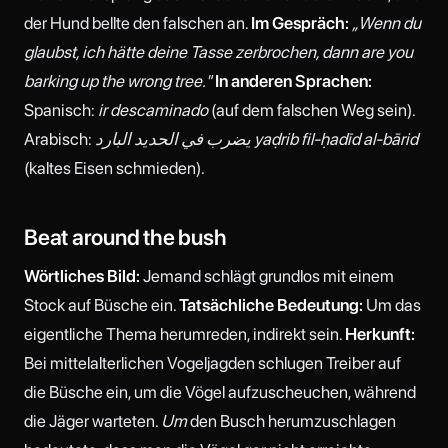
der Hund bellte den falschen an.
Im Gespräch:
„Wenn du
glaubst, ich hätte deine Tasse zerbrochen, dann are you
barking up the wrong tree."
In anderen Sprachen:
Spanisch:
ir descaminado
(auf dem falschen Weg sein).
Arabisch:
يضرب في الحديد البارد yaḍrib fil-ḥadīd al-bārid
(kaltes Eisen schmieden).
Beat around the bush
Wörtliches Bild:
Jemand schlägt grundlos mit einem
Stock auf Büsche ein.
Tatsächliche Bedeutung:
Um das
eigentliche Thema herumreden, indirekt sein.
Herkunft:
Bei mittelalterlichen Vogeljagden schlugen Treiber auf
die Büsche ein, um die Vögel aufzuscheuchen, während
die Jäger warteten.
Um
den Busch herumzuschlagen