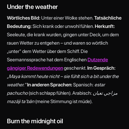
Under the weather
Wörtliches Bild:
Unter einer Wolke stehen.
Tatsächliche
Bedeutung:
Sich krank oder unwohl fühlen.
Herkunft:
Seeleute, die krank wurden, gingen unter Deck, um dem
rauen Wetter zu entgehen – und waren so wörtlich
„unter" dem Wetter über dem Schiff. Die
Seemannssprache hat dem Englischen
Dutzende
gängiger Redewendungen
geschenkt.
Im Gespräch:
„Maya kommt heute nicht – sie fühlt sich a bit under the
weather."
In anderen Sprachen:
Spanisch:
estar
pachucho
(sich schlapp fühlen). Arabisch:
مزاجي تعبان
mazāji ta'bān
(meine Stimmung ist müde).
Burn the midnight oil