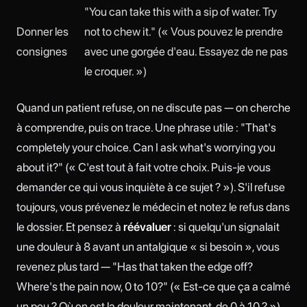
"You can take this with a sip of water. Try
Donner les
not to chew it." (« Vous pouvez le prendre
consignes
avec une gorgée d'eau. Essayez de ne pas
le croquer. »)
Quand un patient refuse, on ne discute pas — on cherche
à comprendre, puis on trace. Une phrase utile : "That's
completely your choice. Can I ask what's worrying you
about it?" (« C'est tout à fait votre choix. Puis-je vous
demander ce qui vous inquiète à ce sujet ? »). S'il refuse
toujours, vous prévenez le médecin et notez le refus dans
le dossier. Et pensez à
réévaluer
: si quelqu'un signalait
une douleur à 8 avant un antalgique « si besoin », vous
revenez plus tard — "Has that taken the edge off?
Where's the pain now, 0 to 10?" (« Est-ce que ça a calmé
un peu ? Où en est la douleur maintenant, de 0 à 10 ? »).