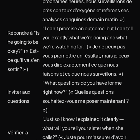
prochaines heures, nous surveillerons de
près son taux d'oxygène et referons ses
analyses sanguines demain matin. »)
"I can't promise an outcome, but I can tell
Répondre à "Is
you exactly what we're doing and what
he going to be
we're watching for." (« Je ne peux pas
okay?" (« Est-
vous promettre un résultat, mais je peux
ce qu'il va s'en
vous dire exactement ce que nous
sortir ? »)
faisons et ce que nous surveillons. »)
"What questions do you have for me
Inviter aux
right now?" (« Quelles questions
questions
souhaitez-vous me poser maintenant ?
»)
"Just so I know I explained it clearly —
what will you tell your sister when she
Vérifier la
calls?" (« Juste pour m'assurer d'avoir