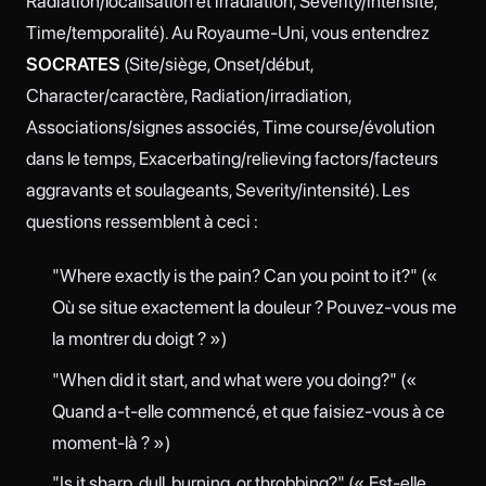
Radiation/localisation et irradiation, Severity/intensité,
Time/temporalité). Au Royaume-Uni, vous entendrez
SOCRATES
(Site/siège, Onset/début,
Character/caractère, Radiation/irradiation,
Associations/signes associés, Time course/évolution
dans le temps, Exacerbating/relieving factors/facteurs
aggravants et soulageants, Severity/intensité). Les
questions ressemblent à ceci :
"Where exactly is the pain? Can you point to it?" («
Où se situe exactement la douleur ? Pouvez-vous me
la montrer du doigt ? »)
"When did it start, and what were you doing?" («
Quand a-t-elle commencé, et que faisiez-vous à ce
moment-là ? »)
"Is it sharp, dull, burning, or throbbing?" (« Est-elle