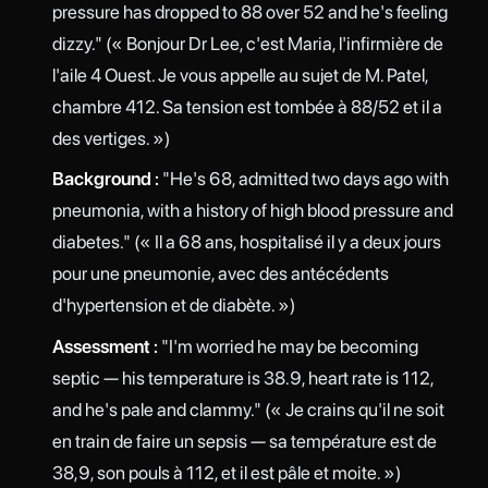
pressure has dropped to 88 over 52 and he's feeling
dizzy." (« Bonjour Dr Lee, c'est Maria, l'infirmière de
l'aile 4 Ouest. Je vous appelle au sujet de M. Patel,
chambre 412. Sa tension est tombée à 88/52 et il a
des vertiges. »)
Background :
"He's 68, admitted two days ago with
pneumonia, with a history of high blood pressure and
diabetes." (« Il a 68 ans, hospitalisé il y a deux jours
pour une pneumonie, avec des antécédents
d'hypertension et de diabète. »)
Assessment :
"I'm worried he may be becoming
septic — his temperature is 38.9, heart rate is 112,
and he's pale and clammy." (« Je crains qu'il ne soit
en train de faire un sepsis — sa température est de
38,9, son pouls à 112, et il est pâle et moite. »)