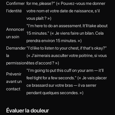
Confirmer
for me, please?" (« Pouvez-vous me donner
l'identité
votre nom et votre date de naissance, s'il
vous plaît ? »)
"I'm here to do an assessment. It'll take about
Annoncer
15 minutes." (« Je viens faire un bilan. Cela
un soin
prendra environ 15 minutes. »)
Demander
"I'd like to listen to your chest, if that's okay?"
la
(« J'aimerais ausculter votre poitrine, si vous
permission
êtes d'accord ? »)
"I'm going to put this cuff on your arm — it'll
Prévenir
feel tight for a few seconds." (« Je vais placer
avant un
ce brassard sur votre bras — il va serrer
contact
pendant quelques secondes. »)
Évaluer la douleur