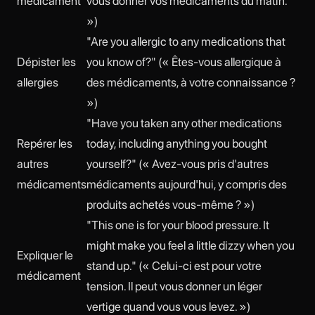
médicament
vous donner vos médicaments du matin.
»)
"Are you allergic to any medications that
Dépister les
you know of?" (« Êtes-vous allergique à
allergies
des médicaments, à votre connaissance ?
»)
"Have you taken any other medications
Repérer les
today, including anything you bought
autres
yourself?" (« Avez-vous pris d'autres
médicaments
médicaments aujourd'hui, y compris des
produits achetés vous-même ? »)
"This one is for your blood pressure. It
might make you feel a little dizzy when you
Expliquer le
stand up." (« Celui-ci est pour votre
médicament
tension. Il peut vous donner un léger
vertige quand vous vous levez. »)