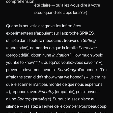
compréhension
été claire — qu'allez-vous dire à votre
sœur quand elle appellera ? »)
Quand la nouvelle est grave, les infirmières
expérimentées s'appuient sur l'approche
SPIKES
,
utilisée dans toute la médecine : trouver un
Setting
(cadre privé), demander ce que la famille
Perceives
(perçoit déjà), obtenir une
Invitation
("How much would
you like to know?" / « Jusqu'où voulez-vous savoir ? »),
prévenir brièvement avant le
Knowledge
(l'annonce : "I'm
afraid the scan didn't show what we hoped" / « Je crains
que le scanner n'ait pas montré ce que nous espérions
»), répondre avec
Empathy
(empathie), puis convenir
d'une
Strategy
(stratégie). Surtout, laissez place au
silence — résistez à l'envie de le combler. Pour beaucoup