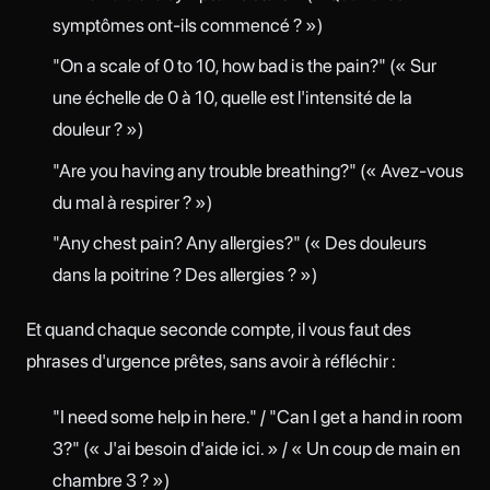
symptômes ont-ils commencé ? »)
"On a scale of 0 to 10, how bad is the pain?" (« Sur
une échelle de 0 à 10, quelle est l'intensité de la
douleur ? »)
"Are you having any trouble breathing?" (« Avez-vous
du mal à respirer ? »)
"Any chest pain? Any allergies?" (« Des douleurs
dans la poitrine ? Des allergies ? »)
Et quand chaque seconde compte, il vous faut des
phrases d'urgence prêtes, sans avoir à réfléchir :
"I need some help in here." / "Can I get a hand in room
3?" (« J'ai besoin d'aide ici. » / « Un coup de main en
chambre 3 ? »)