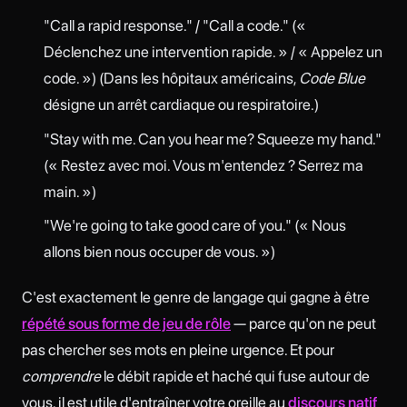
"Call a rapid response." / "Call a code." («
Déclenchez une intervention rapide. » / « Appelez un
code. ») (Dans les hôpitaux américains,
Code Blue
désigne un arrêt cardiaque ou respiratoire.)
"Stay with me. Can you hear me? Squeeze my hand."
(« Restez avec moi. Vous m'entendez ? Serrez ma
main. »)
"We're going to take good care of you." (« Nous
allons bien nous occuper de vous. »)
C'est exactement le genre de langage qui gagne à être
répété sous forme de jeu de rôle
— parce qu'on ne peut
pas chercher ses mots en pleine urgence. Et pour
comprendre
le débit rapide et haché qui fuse autour de
vous, il est utile d'entraîner votre oreille au
discours natif